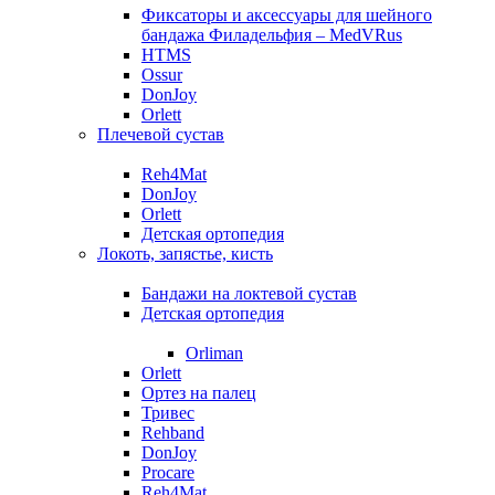
Фиксаторы и аксессуары для шейного
бандажа Филадельфия – MedVRus
HTMS
Ossur
DonJoy
Orlett
Плечевой сустав
Reh4Mat
DonJoy
Orlett
Детская ортопедия
Локоть, запястье, кисть
Бандажи на локтевой сустав
Детская ортопедия
Orliman
Orlett
Ортез на палец
Тривес
Rehband
DonJoy
Procare
Reh4Mat