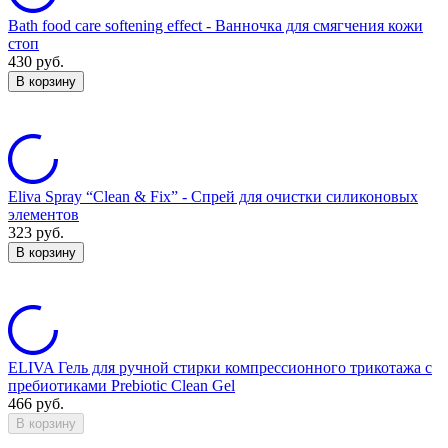
Bath food care softening effect - Ванночка для смягчения кожи
стоп
430
руб.
В корзину
Eliva Spray “Clean & Fix” - Спрей для очистки силиконовых
элементов
323
руб.
В корзину
ELIVA Гель для ручной стирки компрессионного трикотажа с
пребиотиками Prebiotic Clean Gel
466
руб.
В корзину