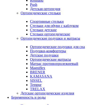
Rehband
Push
Детская ортопедия
Ортопедические стельки
Спортивные стельки
Стельки для обуви с каблуком
Стельки детские
Стельки ортопедические
Ортопедические подушки и матрасы
Ортопедические подушки для сна
Подушки-комфортеры
Детские подушки
Ортопедические матрасы
Матрас противопролежневый
Magniflex
BRENER
KAMASANA
SISSEL
Tempur
TRELAX
Детские ортопедические изделия
Беременность и роды