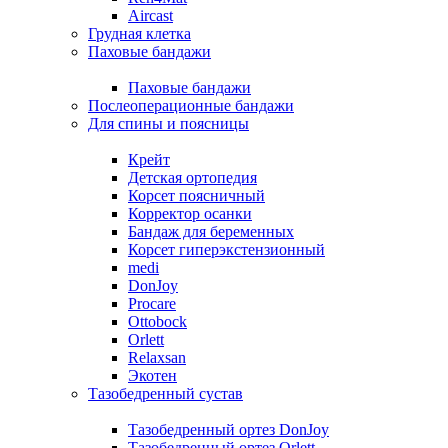
Aircast
Грудная клетка
Паховые бандажи
Паховые бандажи
Послеоперационные бандажи
Для спины и поясницы
Крейт
Детская ортопедия
Корсет поясничный
Корректор осанки
Бандаж для беременных
Корсет гиперэкстензионный
medi
DonJoy
Procare
Ottobock
Orlett
Relaxsan
Экотен
Тазобедренный сустав
Тазобедренный ортез DonJoy
Тазобедренный ортез Orlett