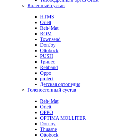
Коленный сустав
HTMS
Orlett
Reh4Mat
ROM
Townsend
DonJoy
Ottobock
PUSH
Тривес
Rehband
Oppo
protect
Детская ортопедия
Голеностопный сустав
Reh4Mat
Orlett
OPPO
OPTIMA MOLLITER
DonJoy
Thuasne
Ottobock