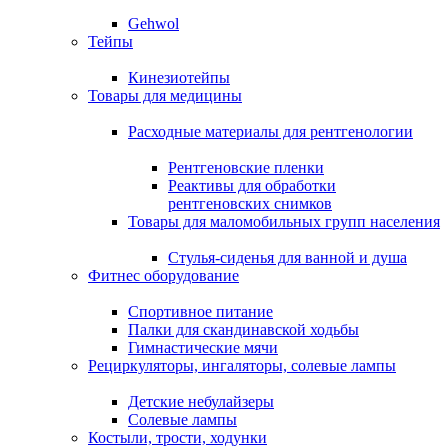
Gehwol
Тейпы
Кинезиотейпы
Товары для медицины
Расходные материалы для рентгенологии
Рентгеновские пленки
Реактивы для обработки
рентгеновских снимков
Товары для маломобильных групп населения
Стулья-сиденья для ванной и душа
Фитнес оборудование
Спортивное питание
Палки для скандинавской ходьбы
Гимнастические мячи
Рециркуляторы, ингаляторы, солевые лампы
Детские небулайзеры
Солевые лампы
Костыли, трости, ходунки