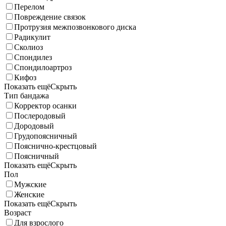
Перелом
Повреждение связок
Протрузия межпозвонкового диска
Радикулит
Сколиоз
Спондилез
Спондилоартроз
Кифоз
Показать ещё
Скрыть
Тип бандажа
Корректор осанки
Послеродовый
Дородовый
Грудопоясничный
Пояснично-крестцовый
Поясничный
Показать ещё
Скрыть
Пол
Мужские
Женские
Показать ещё
Скрыть
Возраст
Для взрослого