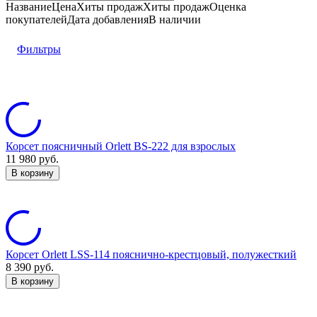
Название
Цена
Хиты продаж
Хиты продаж
Оценка
покупателей
Дата добавления
В наличии
Фильтры
Корсет поясничный Orlett BS-222 для взрослых
11 980
руб.
В корзину
Корсет Orlett LSS-114 пояснично-крестцовый, полужесткий
8 390
руб.
В корзину