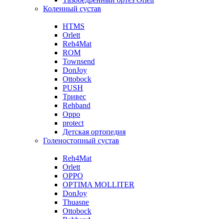
Коленный сустав
HTMS
Orlett
Reh4Mat
ROM
Townsend
DonJoy
Ottobock
PUSH
Тривес
Rehband
Oppo
protect
Детская ортопедия
Голеностопный сустав
Reh4Mat
Orlett
OPPO
OPTIMA MOLLITER
DonJoy
Thuasne
Ottobock