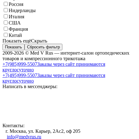
Россия
Нидерланды
Италия
США
Франция
Китай
Показать ещё
Скрыть
Показать
Сбросить фильтр
2009-2026 © Med V Rus — интернет-салон ортопедических
товаров и компрессионного трикотажа
+7(985)999-5507
Заказы через сайт принимаются
круглосуточно
+7(495)999-5507
Заказы через сайт принимаются
круглосуточно
Написать в мессенджеры:
Контакты:
г. Москва, ул. Карьер, 2Ас2, оф 205
info@medvrus.ru