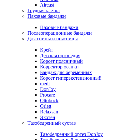
Aircast
Грудная клетка
Паховые бандажи
Паховые бандажи
Послеоперационные бандажи
Для спины и поясницы
Крейт
Детская ортопедия
Корсет поясничный
Корректор осанки
Бандаж для беременных
Корсет гиперэкстензионный
medi
DonJoy
Procare
Ottobock
Orlett
Relaxsan
Экотен
Тазобедренный сустав
Тазобедренный ортез DonJoy
Тазобедренный ортез Orlett