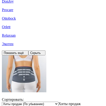
DonJoy
Procare
Ottobock
Orlett
Relaxsan
Экотен
Показать ещё
Скрыть
Сортировать:
Хиты продаж