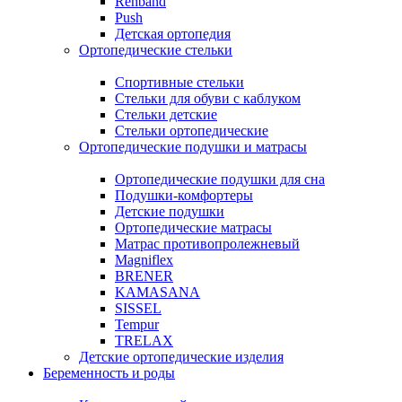
Rehband
Push
Детская ортопедия
Ортопедические стельки
Спортивные стельки
Стельки для обуви с каблуком
Стельки детские
Стельки ортопедические
Ортопедические подушки и матрасы
Ортопедические подушки для сна
Подушки-комфортеры
Детские подушки
Ортопедические матрасы
Матрас противопролежневый
Magniflex
BRENER
KAMASANA
SISSEL
Tempur
TRELAX
Детские ортопедические изделия
Беременность и роды