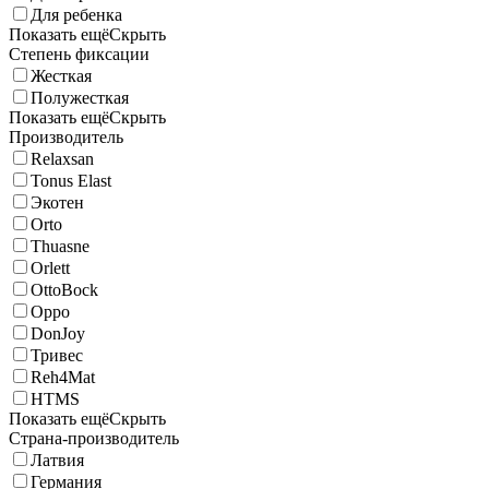
Для ребенка
Показать ещё
Скрыть
Степень фиксации
Жесткая
Полужесткая
Показать ещё
Скрыть
Производитель
Relaxsan
Tonus Elast
Экотен
Orto
Thuasne
Orlett
OttoBock
Oppo
DonJoy
Тривес
Reh4Mat
HTMS
Показать ещё
Скрыть
Страна-производитель
Латвия
Германия