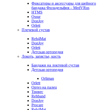
Фиксаторы и аксессуары для шейного
бандажа Филадельфия – MedVRus
HTMS
Ossur
DonJoy
Orlett
Плечевой сустав
Reh4Mat
DonJoy
Orlett
Детская ортопедия
Локоть, запястье, кисть
Бандажи на локтевой сустав
Детская ортопедия
Orliman
Orlett
Ортез на палец
Тривес
Rehband
DonJoy
Procare
Reh4Mat