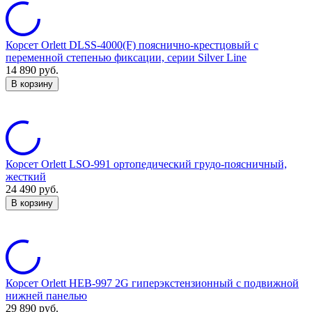
Корсет Orlett DLSS-4000(F) пояснично-крестцовый с
переменной степенью фиксации, серии Silver Line
14 890
руб.
В корзину
Корсет Orlett LSO-991 ортопедический грудо-поясничный,
жесткий
24 490
руб.
В корзину
Корсет Orlett HEB-997 2G гиперэкстензионный с подвижной
нижней панелью
29 890
руб.