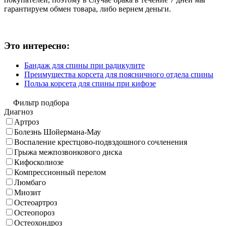
гарантируем обмен товара, либо вернем деньги.
Это интересно:
Бандаж для спины при радикулите
Преимущества корсета для поясничного отдела спины
Польза корсета для спины при кифозе
Фильтр подбора
Диагноз
Артроз
Болезнь Шойермана-Мау
Воспаление крестцово-подвздошного сочленения
Грыжа межпозвонкового диска
Кифосколиозе
Компрессионный перелом
Люмбаго
Миозит
Остеоартроз
Остеопороз
Остеохондроз