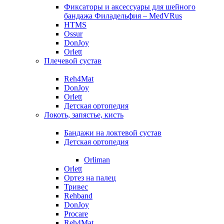
Фиксаторы и аксессуары для шейного
бандажа Филадельфия – MedVRus
HTMS
Ossur
DonJoy
Orlett
Плечевой сустав
Reh4Mat
DonJoy
Orlett
Детская ортопедия
Локоть, запястье, кисть
Бандажи на локтевой сустав
Детская ортопедия
Orliman
Orlett
Ортез на палец
Тривес
Rehband
DonJoy
Procare
Reh4Mat