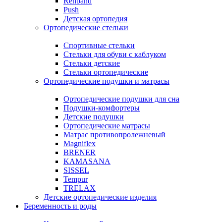
Rehband
Push
Детская ортопедия
Ортопедические стельки
Спортивные стельки
Стельки для обуви с каблуком
Стельки детские
Стельки ортопедические
Ортопедические подушки и матрасы
Ортопедические подушки для сна
Подушки-комфортеры
Детские подушки
Ортопедические матрасы
Матрас противопролежневый
Magniflex
BRENER
KAMASANA
SISSEL
Tempur
TRELAX
Детские ортопедические изделия
Беременность и роды