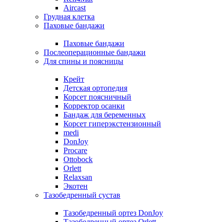
Aircast
Грудная клетка
Паховые бандажи
Паховые бандажи
Послеоперационные бандажи
Для спины и поясницы
Крейт
Детская ортопедия
Корсет поясничный
Корректор осанки
Бандаж для беременных
Корсет гиперэкстензионный
medi
DonJoy
Procare
Ottobock
Orlett
Relaxsan
Экотен
Тазобедренный сустав
Тазобедренный ортез DonJoy
Тазобедренный ортез Orlett