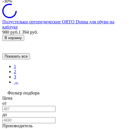
-30%
Полустельки ортопедические ORTO Donna для обуви на
каблуке
980
руб.
1 394
руб.
В корзину
Показать все
1
2
3
→
Фильтр подбора
Цена
от
до
Производитель