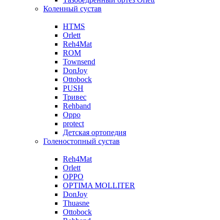
Коленный сустав
HTMS
Orlett
Reh4Mat
ROM
Townsend
DonJoy
Ottobock
PUSH
Тривес
Rehband
Oppo
protect
Детская ортопедия
Голеностопный сустав
Reh4Mat
Orlett
OPPO
OPTIMA MOLLITER
DonJoy
Thuasne
Ottobock