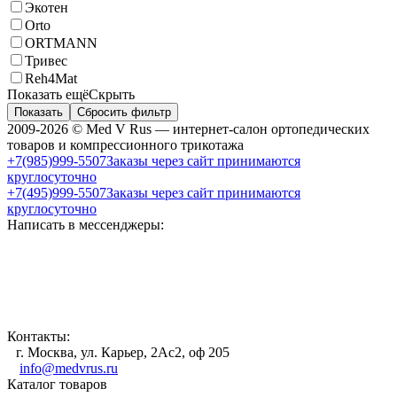
Экотен
Orto
ORTMANN
Тривес
Reh4Mat
Показать ещё
Скрыть
Показать
Сбросить фильтр
2009-2026 © Med V Rus — интернет-салон ортопедических
товаров и компрессионного трикотажа
+7(985)999-5507
Заказы через сайт принимаются
круглосуточно
+7(495)999-5507
Заказы через сайт принимаются
круглосуточно
Написать в мессенджеры:
Контакты:
г. Москва, ул. Карьер, 2Ас2, оф 205
info@medvrus.ru
Каталог товаров