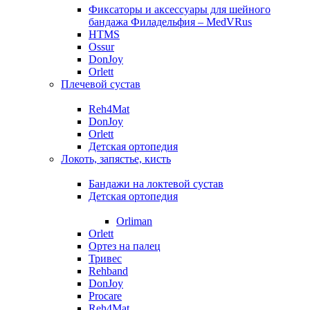
Фиксаторы и аксессуары для шейного
бандажа Филадельфия – MedVRus
HTMS
Ossur
DonJoy
Orlett
Плечевой сустав
Reh4Mat
DonJoy
Orlett
Детская ортопедия
Локоть, запястье, кисть
Бандажи на локтевой сустав
Детская ортопедия
Orliman
Orlett
Ортез на палец
Тривес
Rehband
DonJoy
Procare
Reh4Mat