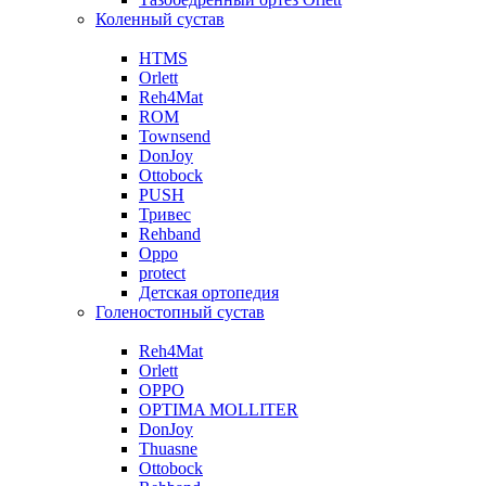
Коленный сустав
HTMS
Orlett
Reh4Mat
ROM
Townsend
DonJoy
Ottobock
PUSH
Тривес
Rehband
Oppo
protect
Детская ортопедия
Голеностопный сустав
Reh4Mat
Orlett
OPPO
OPTIMA MOLLITER
DonJoy
Thuasne
Ottobock