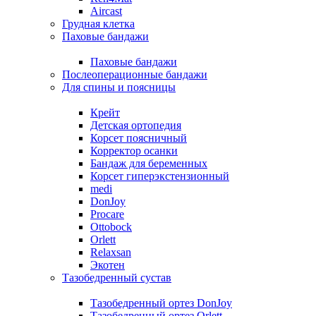
Aircast
Грудная клетка
Паховые бандажи
Паховые бандажи
Послеоперационные бандажи
Для спины и поясницы
Крейт
Детская ортопедия
Корсет поясничный
Корректор осанки
Бандаж для беременных
Корсет гиперэкстензионный
medi
DonJoy
Procare
Ottobock
Orlett
Relaxsan
Экотен
Тазобедренный сустав
Тазобедренный ортез DonJoy
Тазобедренный ортез Orlett