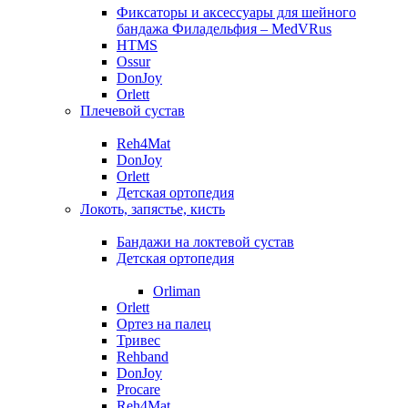
Фиксаторы и аксессуары для шейного
бандажа Филадельфия – MedVRus
HTMS
Ossur
DonJoy
Orlett
Плечевой сустав
Reh4Mat
DonJoy
Orlett
Детская ортопедия
Локоть, запястье, кисть
Бандажи на локтевой сустав
Детская ортопедия
Orliman
Orlett
Ортез на палец
Тривес
Rehband
DonJoy
Procare
Reh4Mat