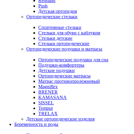
Rehband
Push
Детская ортопедия
Ортопедические стельки
Спортивные стельки
Стельки для обуви с каблуком
Стельки детские
Стельки ортопедические
Ортопедические подушки и матрасы
Ортопедические подушки для сна
Подушки-комфортеры
Детские подушки
Ортопедические матрасы
Матрас противопролежневый
Magniflex
BRENER
KAMASANA
SISSEL
Tempur
TRELAX
Детские ортопедические изделия
Беременность и роды