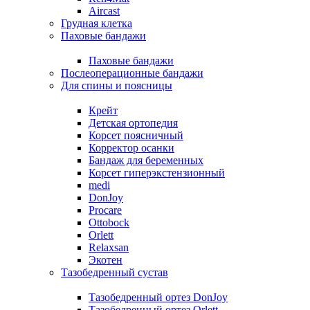
Aircast
Грудная клетка
Паховые бандажи
Паховые бандажи
Послеоперационные бандажи
Для спины и поясницы
Крейт
Детская ортопедия
Корсет поясничный
Корректор осанки
Бандаж для беременных
Корсет гиперэкстензионный
medi
DonJoy
Procare
Ottobock
Orlett
Relaxsan
Экотен
Тазобедренный сустав
Тазобедренный ортез DonJoy
Тазобедренный ортез Orlett