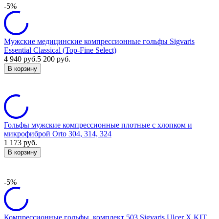
-5%
Мужские медицинские компрессионные гольфы Sigvaris
Essential Classical (Top-Fine Select)
4 940
руб.
5 200
руб.
В корзину
Гольфы мужские компрессионные плотные с хлопком и
микрофиброй Orto 304, 314, 324
1 173
руб.
В корзину
-5%
Компрессионные гольфы, комплект 503 Sigvaris Ulcer X KIT