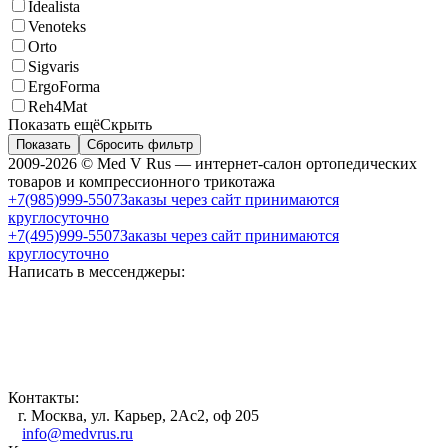
Idealista
Venoteks
Orto
Sigvaris
ErgoForma
Reh4Mat
Показать ещё
Скрыть
Показать
Сбросить фильтр
2009-2026 © Med V Rus — интернет-салон ортопедических
товаров и компрессионного трикотажа
+7(985)999-5507
Заказы через сайт принимаются
круглосуточно
+7(495)999-5507
Заказы через сайт принимаются
круглосуточно
Написать в мессенджеры:
Контакты:
г. Москва, ул. Карьер, 2Ас2, оф 205
info@medvrus.ru