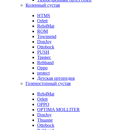
Коленный сустав
HTMS
Orlett
Reh4Mat
ROM
Townsend
DonJoy
Ottobock
PUSH
Тривес
Rehband
Oppo
protect
Детская ортопедия
Голеностопный сустав
Reh4Mat
Orlett
OPPO
OPTIMA MOLLITER
DonJoy
Thuasne
Ottobock