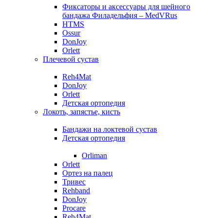
Фиксаторы и аксессуары для шейного
бандажа Филадельфия – MedVRus
HTMS
Ossur
DonJoy
Orlett
Плечевой сустав
Reh4Mat
DonJoy
Orlett
Детская ортопедия
Локоть, запястье, кисть
Бандажи на локтевой сустав
Детская ортопедия
Orliman
Orlett
Ортез на палец
Тривес
Rehband
DonJoy
Procare
Reh4Mat