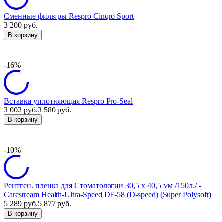
Сменные фильтры Respro Cinqro Sport
3 200
руб.
В корзину
-16%
Вставка уплотняющая Respro Pro-Seal
3 002
руб.
3 580
руб.
В корзину
-10%
Рентген. пленка для Стоматологии 30,5 х 40,5 мм /150л./ -
Carestream Health-Ultra-Speed DF-58 (D-speed) (Super Polysoft)
5 289
руб.
5 877
руб.
В корзину