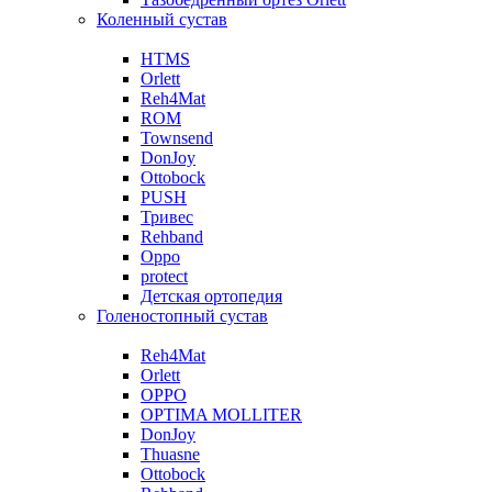
Коленный сустав
HTMS
Orlett
Reh4Mat
ROM
Townsend
DonJoy
Ottobock
PUSH
Тривес
Rehband
Oppo
protect
Детская ортопедия
Голеностопный сустав
Reh4Mat
Orlett
OPPO
OPTIMA MOLLITER
DonJoy
Thuasne
Ottobock