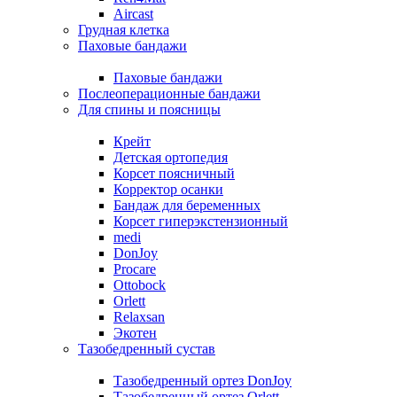
Aircast
Грудная клетка
Паховые бандажи
Паховые бандажи
Послеоперационные бандажи
Для спины и поясницы
Крейт
Детская ортопедия
Корсет поясничный
Корректор осанки
Бандаж для беременных
Корсет гиперэкстензионный
medi
DonJoy
Procare
Ottobock
Orlett
Relaxsan
Экотен
Тазобедренный сустав
Тазобедренный ортез DonJoy
Тазобедренный ортез Orlett