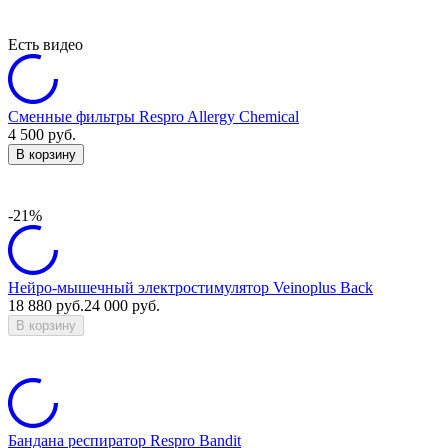
Есть видео
Сменные фильтры Respro Allergy Chemical
4 500
руб.
В корзину
-21%
Нейро-мышечный электростимулятор Veinoplus Back
18 880
руб.
24 000
руб.
В корзину
Бандана респиратор Respro Bandit