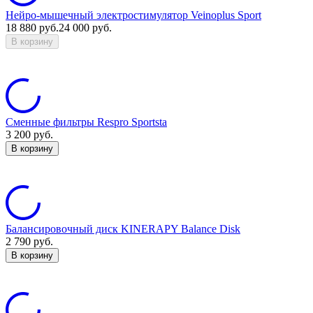
Нейро-мышечный электростимулятор Veinoplus Sport
18 880
руб.
24 000
руб.
В корзину
Сменные фильтры Respro Sportsta
3 200
руб.
В корзину
Балансировочный диск KINERAPY Balance Disk
2 790
руб.
В корзину