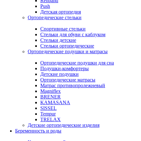
Rehband
Push
Детская ортопедия
Ортопедические стельки
Спортивные стельки
Стельки для обуви с каблуком
Стельки детские
Стельки ортопедические
Ортопедические подушки и матрасы
Ортопедические подушки для сна
Подушки-комфортеры
Детские подушки
Ортопедические матрасы
Матрас противопролежневый
Magniflex
BRENER
KAMASANA
SISSEL
Tempur
TRELAX
Детские ортопедические изделия
Беременность и роды