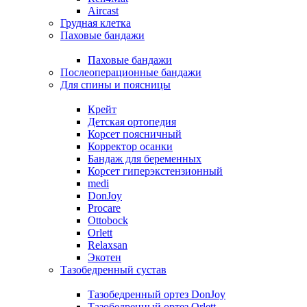
Aircast
Грудная клетка
Паховые бандажи
Паховые бандажи
Послеоперационные бандажи
Для спины и поясницы
Крейт
Детская ортопедия
Корсет поясничный
Корректор осанки
Бандаж для беременных
Корсет гиперэкстензионный
medi
DonJoy
Procare
Ottobock
Orlett
Relaxsan
Экотен
Тазобедренный сустав
Тазобедренный ортез DonJoy
Тазобедренный ортез Orlett