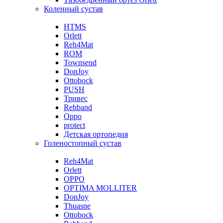
Коленный сустав
HTMS
Orlett
Reh4Mat
ROM
Townsend
DonJoy
Ottobock
PUSH
Тривес
Rehband
Oppo
protect
Детская ортопедия
Голеностопный сустав
Reh4Mat
Orlett
OPPO
OPTIMA MOLLITER
DonJoy
Thuasne
Ottobock