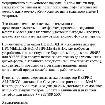
медицинского силиконового каучука. "Гепа-Тип" фильтр,
также изготовленный из полипропилена, отфильтровывает
мелкую вдыхаемую субмикронную пыль (размером менее 1
микрона).
Эти положительные аспекты, в сочетании с
производительностью и комфортом, привели к созданию
Respro® Маска для аллергиков удостоена награды «Продукт,
дружественный к аллергии» от Британского фонда аллергии.
Примечание: Эта маска НЕ ДОЛЖНА использоваться для
ПРОМЫШЛЕННОГО ПРИМЕНЕНИЯ, где требуется
устройство, соответствующее Европейской директиве 89/686
или 89/656. Его следует использовать только для уменьшения
дискомфорта, вызванного воздействием нетоксичных частиц,
концентрация которых не превышает национальный
допустимый предел воздействия на рабочем месте.
Купить противоаллергенная маска респиратор RESPRO
ALLERGY с доставкой в Самаре в интернет салоне Med V
Rus по цене 5 200 руб.. Скидки до 25%. Доставка и самовывоз
из пункта выдачи товаров. Оплата наличными или картой.
Телефон для заказов +7(985)999-5507.
Характеристики