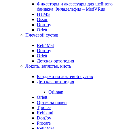
Фиксаторы и аксессуары для шейного
бандажа Филадельфия – MedVRus
HTMS
Ossur
DonJoy
Orlett
Плечевой сустав
Reh4Mat
DonJoy
Orlett
Детская ортопедия
Локоть, запястье, кисть
Бандажи на локтевой сустав
Детская ортопедия
Orliman
Orlett
Ортез на палец
Тривес
Rehband
DonJoy
Procare
Reh4Mat