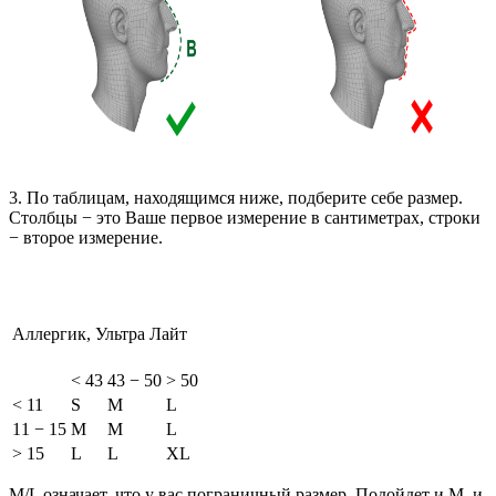
3. По таблицам, находящимся ниже, подберите себе размер.
Столбцы − это Ваше первое измерение в сантиметрах, строки
− второе измерение.
Аллергик, Ультра Лайт
< 43
43 − 50
> 50
< 11
S
M
L
11 − 15
M
M
L
> 15
L
L
XL
M/L означает, что у вас пограничный размер. Подойдет и M, и