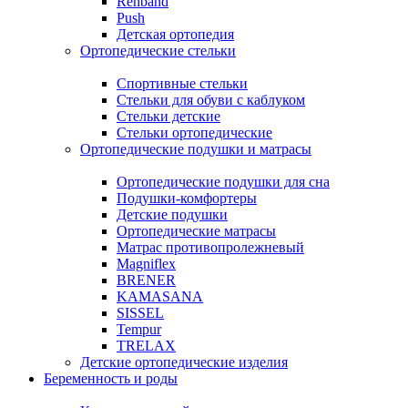
Rehband
Push
Детская ортопедия
Ортопедические стельки
Спортивные стельки
Стельки для обуви с каблуком
Стельки детские
Стельки ортопедические
Ортопедические подушки и матрасы
Ортопедические подушки для сна
Подушки-комфортеры
Детские подушки
Ортопедические матрасы
Матрас противопролежневый
Magniflex
BRENER
KAMASANA
SISSEL
Tempur
TRELAX
Детские ортопедические изделия
Беременность и роды