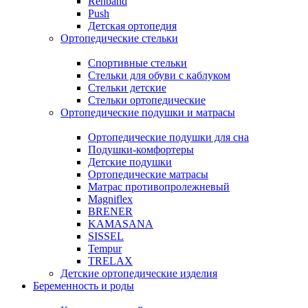
Rehband
Push
Детская ортопедия
Ортопедические стельки
Спортивные стельки
Стельки для обуви с каблуком
Стельки детские
Стельки ортопедические
Ортопедические подушки и матрасы
Ортопедические подушки для сна
Подушки-комфортеры
Детские подушки
Ортопедические матрасы
Матрас противопролежневый
Magniflex
BRENER
KAMASANA
SISSEL
Tempur
TRELAX
Детские ортопедические изделия
Беременность и роды