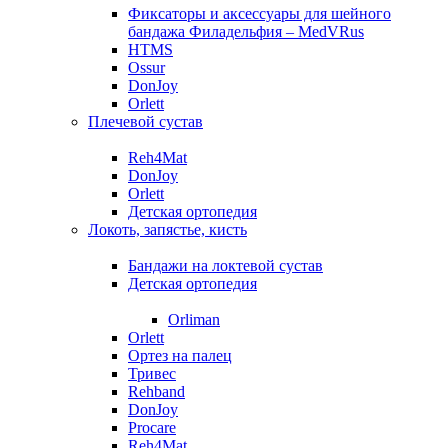
Фиксаторы и аксессуары для шейного
бандажа Филадельфия – MedVRus
HTMS
Ossur
DonJoy
Orlett
Плечевой сустав
Reh4Mat
DonJoy
Orlett
Детская ортопедия
Локоть, запястье, кисть
Бандажи на локтевой сустав
Детская ортопедия
Orliman
Orlett
Ортез на палец
Тривес
Rehband
DonJoy
Procare
Reh4Mat