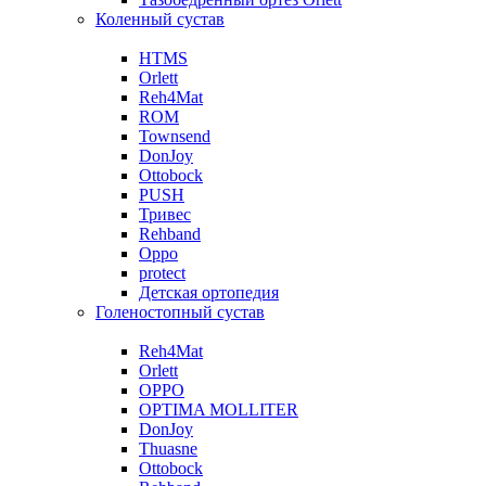
Коленный сустав
HTMS
Orlett
Reh4Mat
ROM
Townsend
DonJoy
Ottobock
PUSH
Тривес
Rehband
Oppo
protect
Детская ортопедия
Голеностопный сустав
Reh4Mat
Orlett
OPPO
OPTIMA MOLLITER
DonJoy
Thuasne
Ottobock