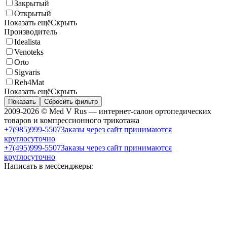
Закрытый
Открытый
Показать ещё
Скрыть
Производитель
Idealista
Venoteks
Orto
Sigvaris
Reh4Mat
Показать ещё
Скрыть
Показать
Сбросить фильтр
2009-2026 © Med V Rus — интернет-салон ортопедических
товаров и компрессионного трикотажа
+7(985)999-5507
Заказы через сайт принимаются
круглосуточно
+7(495)999-5507
Заказы через сайт принимаются
круглосуточно
Написать в мессенджеры: