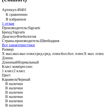
Артикул:
49401
К сравнению
В избранное
1 отзыв
Производитель:
Sigvaris
Бренд:
Sigvaris
Диагноз:
Флебология
Страна-производитель:
Швейцария
Все характеристики
Размер:
Х мал.
мал.
мал плюс
сред.
сред. плюс
бол.
бол. плюс
Х мал. плюс
Длина:
Длинный
Нормальный
Класс компрессии:
1 класс
2 класс
Цвет:
Карамель
Черный
В наличии
В наличии
В наличии
В наличии
В наличии
В наличии