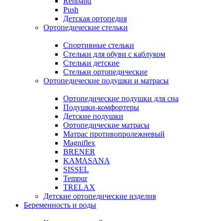
Rehband
Push
Детская ортопедия
Ортопедические стельки
Спортивные стельки
Стельки для обуви с каблуком
Стельки детские
Стельки ортопедические
Ортопедические подушки и матрасы
Ортопедические подушки для сна
Подушки-комфортеры
Детские подушки
Ортопедические матрасы
Матрас противопролежневый
Magniflex
BRENER
KAMASANA
SISSEL
Tempur
TRELAX
Детские ортопедические изделия
Беременность и роды