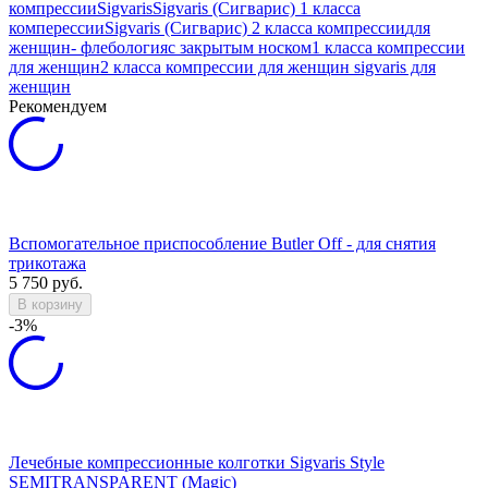
компрессии
Sigvaris
Sigvaris (Сигварис) 1 класса
комперессии
Sigvaris (Сигварис) 2 класса компрессии
для
женщин
- флебология
с закрытым носком
1 класса компрессии
для женщин
2 класса компрессии для женщин
sigvaris для
женщин
Рекомендуем
Вспомогательное приспособление Butler Off - для снятия
трикотажа
5 750
руб.
В корзину
-3%
Лечебные компрессионные колготки Sigvaris Style
SEMITRANSPARENT (Magic)