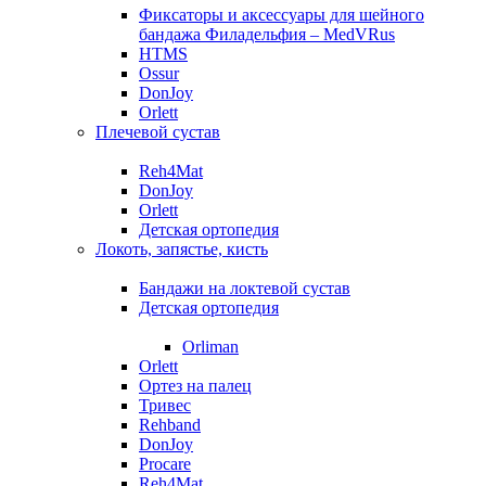
Фиксаторы и аксессуары для шейного
бандажа Филадельфия – MedVRus
HTMS
Ossur
DonJoy
Orlett
Плечевой сустав
Reh4Mat
DonJoy
Orlett
Детская ортопедия
Локоть, запястье, кисть
Бандажи на локтевой сустав
Детская ортопедия
Orliman
Orlett
Ортез на палец
Тривес
Rehband
DonJoy
Procare
Reh4Mat