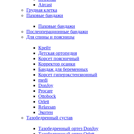
Aircast
Грудная клетка
Паховые бандажи
Паховые бандажи
Послеоперационные бандажи
Для спины и поясницы
Крейт
Детская ортопедия
Корсет поясничный
Корректор осанки
Бандаж для беременных
Корсет гиперэкстензионный
medi
DonJoy
Procare
Ottobock
Orlett
Relaxsan
Экотен
Тазобедренный сустав
Тазобедренный ортез DonJoy
Тазобедренный ортез Orlett