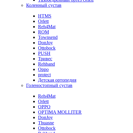
Коленный сустав
HTMS
Orlett
Reh4Mat
ROM
Townsend
DonJoy
Ottobock
PUSH
Тривес
Rehband
Oppo
protect
Детская ортопедия
Голеностопный сустав
Reh4Mat
Orlett
OPPO
OPTIMA MOLLITER
DonJoy
Thuasne
Ottobock