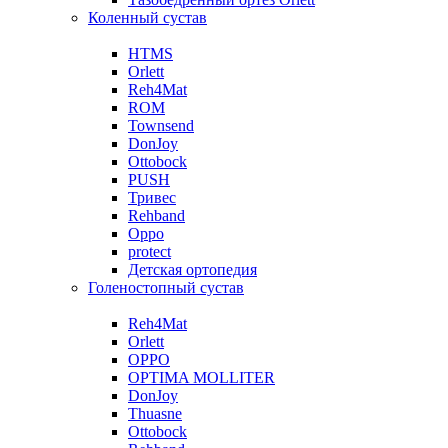
Коленный сустав
HTMS
Orlett
Reh4Mat
ROM
Townsend
DonJoy
Ottobock
PUSH
Тривес
Rehband
Oppo
protect
Детская ортопедия
Голеностопный сустав
Reh4Mat
Orlett
OPPO
OPTIMA MOLLITER
DonJoy
Thuasne
Ottobock