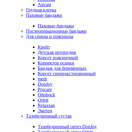
Aircast
Грудная клетка
Паховые бандажи
Паховые бандажи
Послеоперационные бандажи
Для спины и поясницы
Крейт
Детская ортопедия
Корсет поясничный
Корректор осанки
Бандаж для беременных
Корсет гиперэкстензионный
medi
DonJoy
Procare
Ottobock
Orlett
Relaxsan
Экотен
Тазобедренный сустав
Тазобедренный ортез DonJoy
Тазобедренный ортез Orlett