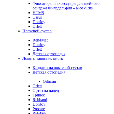
Фиксаторы и аксессуары для шейного
бандажа Филадельфия – MedVRus
HTMS
Ossur
DonJoy
Orlett
Плечевой сустав
Reh4Mat
DonJoy
Orlett
Детская ортопедия
Локоть, запястье, кисть
Бандажи на локтевой сустав
Детская ортопедия
Orliman
Orlett
Ортез на палец
Тривес
Rehband
DonJoy
Procare
Reh4Mat