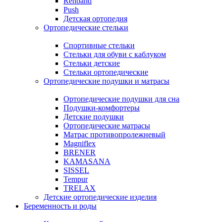
Rehband
Push
Детская ортопедия
Ортопедические стельки
Спортивные стельки
Стельки для обуви с каблуком
Стельки детские
Стельки ортопедические
Ортопедические подушки и матрасы
Ортопедические подушки для сна
Подушки-комфортеры
Детские подушки
Ортопедические матрасы
Матрас противопролежневый
Magniflex
BRENER
KAMASANA
SISSEL
Tempur
TRELAX
Детские ортопедические изделия
Беременность и роды