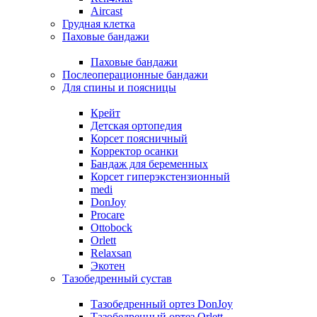
Aircast
Грудная клетка
Паховые бандажи
Паховые бандажи
Послеоперационные бандажи
Для спины и поясницы
Крейт
Детская ортопедия
Корсет поясничный
Корректор осанки
Бандаж для беременных
Корсет гиперэкстензионный
medi
DonJoy
Procare
Ottobock
Orlett
Relaxsan
Экотен
Тазобедренный сустав
Тазобедренный ортез DonJoy
Тазобедренный ортез Orlett