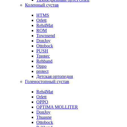
Коленный сустав
HTMS
Orlett
Reh4Mat
ROM
Townsend
DonJoy
Ottobock
PUSH
Тривес
Rehband
Oppo
protect
Детская ортопедия
Голеностопный сустав
Reh4Mat
Orlett
OPPO
OPTIMA MOLLITER
DonJoy
Thuasne
Ottobock