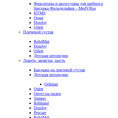
Фиксаторы и аксессуары для шейного
бандажа Филадельфия – MedVRus
HTMS
Ossur
DonJoy
Orlett
Плечевой сустав
Reh4Mat
DonJoy
Orlett
Детская ортопедия
Локоть, запястье, кисть
Бандажи на локтевой сустав
Детская ортопедия
Orliman
Orlett
Ортез на палец
Тривес
Rehband
DonJoy
Procare
Reh4Mat