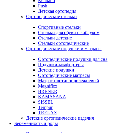
Rehband
Push
Детская ортопедия
Ортопедические стельки
Спортивные стельки
Стельки для обуви с каблуком
Стельки детские
Стельки ортопедические
Ортопедические подушки и матрасы
Ортопедические подушки для сна
Подушки-комфортеры
Детские подушки
Ортопедические матрасы
Матрас противопролежневый
Magniflex
BRENER
KAMASANA
SISSEL
Tempur
TRELAX
Детские ортопедические изделия
Беременность и роды