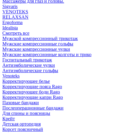
Массажеры для глаз и головы.
Sigvaris
VENOTEKS
RELAXSAN
Ergoforma
Idealista
Смотреть все
Мужской компрессионный трикотаж
Мужские компрессионные гольфы
Мужские компрессионные чулки
Мужские компрессионные колготы и трико
Госпитальный трикотаж
Антиэмболические чулки
Антиэмболические гольфы
Venoteks
Корректирующее белье
Корректирующие пояса Rago
Корректирующее боди Rago
Корректирующие капри Rago
Паховые бандажи
Послеоперационные бандажи
Для спины и поясницы
Крейт
Детская ортопедия
Корсет поясничный