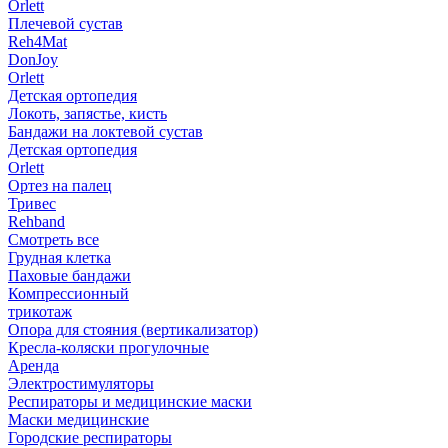
Orlett
Плечевой сустав
Reh4Mat
DonJoy
Orlett
Детская ортопедия
Локоть, запястье, кисть
Бандажи на локтевой сустав
Детская ортопедия
Orlett
Ортез на палец
Тривес
Rehband
Смотреть все
Грудная клетка
Паховые бандажи
Компрессионный
трикотаж
Опора для стояния (вертикализатор)
Кресла-коляски прогулочные
Аренда
Электростимуляторы
Респираторы и медицинские маски
Маски медицинские
Городские респираторы