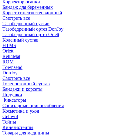
Корректор осанки
Бандаж для беременных
Корсет гиперэкстензионный
Смотреть все
Тазобедренный сустав
Тазобедренный ортез DonJoy
Тазобедренный ортез Orlett
Коленный сустав
HTMS
Orlett
Reh4Mat
ROM
Townsend
DonJoy
Смотреть все
Голеностопный сустав
Бандажи и корсеты
Подушки
Фиксаторы
Санитарные приспособления
Косметика и уход
Gehwol
Тейпы
Кинезиотейпы
Товары для медицины