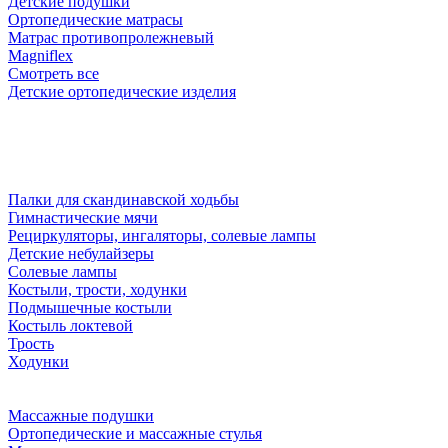
Детские подушки
Ортопедические матрасы
Матрас противопролежневый
Magniflex
Смотреть все
Детские ортопедические изделия
Палки для скандинавской ходьбы
Гимнастические мячи
Рециркуляторы, ингаляторы, солевые лампы
Детские небулайзеры
Солевые лампы
Костыли, трости, ходунки
Подмышечные костыли
Костыль локтевой
Трость
Ходунки
Массажные подушки
Ортопедические и массажные стулья