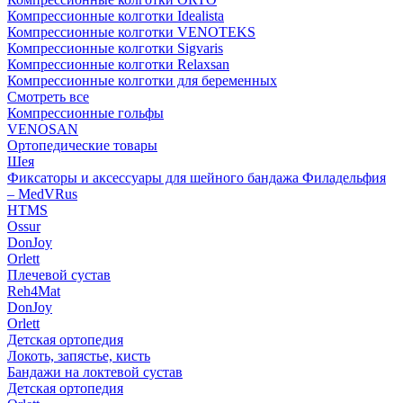
Компрессионные колготки Idealista
Компрессионные колготки VENOTEKS
Компрессионные колготки Sigvaris
Компрессионные колготки Relaxsan
Компрессионные колготки для беременных
Смотреть все
Компрессионные гольфы
VENOSAN
Ортопедические товары
Шея
Фиксаторы и аксессуары для шейного бандажа Филадельфия
– MedVRus
HTMS
Ossur
DonJoy
Orlett
Плечевой сустав
Reh4Mat
DonJoy
Orlett
Детская ортопедия
Локоть, запястье, кисть
Бандажи на локтевой сустав
Детская ортопедия