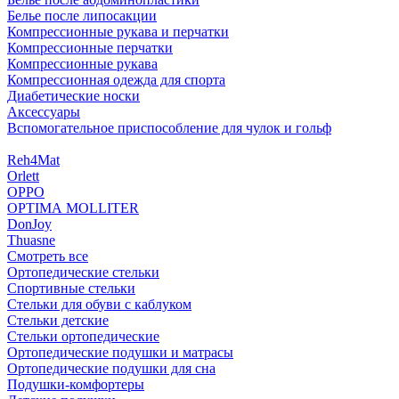
Белье после липосакции
Компрессионные рукава и перчатки
Компрессионные перчатки
Компрессионные рукава
Компрессионная одежда для спорта
Диабетические носки
Аксессуары
Вспомогательное приспособление для чулок и гольф
Reh4Mat
Orlett
OPPO
OPTIMA MOLLITER
DonJoy
Thuasne
Смотреть все
Ортопедические стельки
Спортивные стельки
Стельки для обуви с каблуком
Стельки детские
Стельки ортопедические
Ортопедические подушки и матрасы
Ортопедические подушки для сна
Подушки-комфортеры