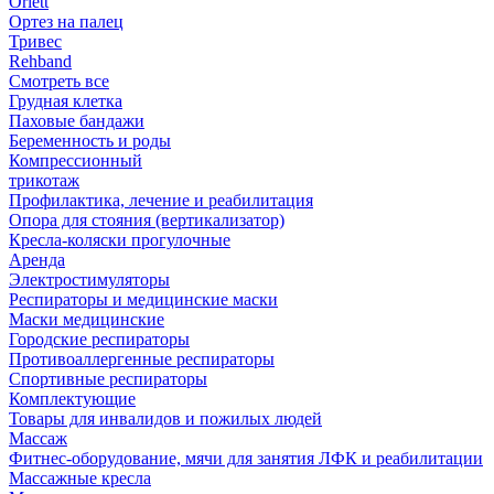
Orlett
Ортез на палец
Тривес
Rehband
Смотреть все
Грудная клетка
Паховые бандажи
Беременность и роды
Компрессионный
трикотаж
Профилактика, лечение и реабилитация
Опора для стояния (вертикализатор)
Кресла-коляски прогулочные
Аренда
Электростимуляторы
Респираторы и медицинские маски
Маски медицинские
Городские респираторы
Противоаллергенные респираторы
Спортивные респираторы
Комплектующие
Товары для инвалидов и пожилых людей
Массаж
Фитнес-оборудование, мячи для занятия ЛФК и реабилитации
Массажные кресла