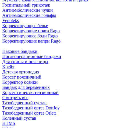
Госпитальный трикотаж
Антиэмболические чулки
Антиэмболические гольфы
Venoteks
Корректирующее белье
Корректирующие пояса Rago
Корректирующее боди Rago
Корректирующие капри Rago
Паховые бандажи
Послеоперационные бандажи
Для спины и поясницы
Крейт
Детская ортопедия
Корсет поясничный
Корректор осанки
Бандаж для беременных
Корсет гиперэкстензионный
Смотреть все
Тазобедренный сустав
Тазобедренный ортез DonJoy
Тазобедренный ортез Orlett
Коленный сустав
HTMS