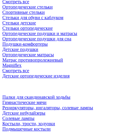
Смотреть все
Ортопедические стельки
Спортивные стельки
Стельки для обуви с каблуком
Стельки детские
Стельки ортопедические
Ортопедические подушки и матрасы
Ортопедические подушки для сна
Подушки-комфортеры
Детские подушки
Ортопедические матрасы
Матрас противопролежневый
Magniflex
Смотреть все
Детские ортопедические изделия
Палки для скандинавской ходьбы
Гимнастические мячи
Рециркуляторы, ингаляторы, солевые лампы
Детские небулайзеры
Солевые лампы
Костыли, трости, ходунки
Подмышечные костыли