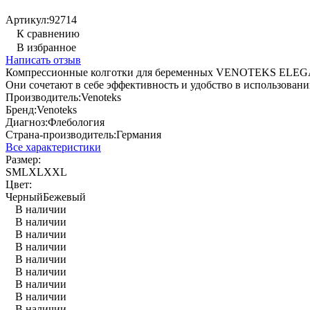
Артикул:
92714
К сравнению
В избранное
Написать отзыв
Компрессионные колготки для беременных VENOTEKS ELEGANC
Они сочетают в себе эффективность и удобство в использовани
Производитель:
Venoteks
Бренд:
Venoteks
Диагноз:
Флебология
Страна-производитель:
Германия
Все характеристики
Размер:
S
M
L
XL
XXL
Цвет:
Черный
Бежевый
В наличии
В наличии
В наличии
В наличии
В наличии
В наличии
В наличии
В наличии
В наличии