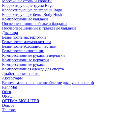
Массажные столы и кровати
Корректирующие трусы Rago
Корректирующие панталоны Rago
Корректирующее белье Body Hush
Компрессионные бандажи
Послеоперационное белье и бандажи
Послеоперационные и грыжевые бандажи
Для лица
Белье после мастектомии
Белье после маммопластики
Белье после абдоминопластики
Белье после липосакции
Компрессионные рукава и перчатки
Компрессионные перчатки
Компрессионные рукава
Компрессионная одежда для спорта
Диабетические носки
Аксессуары
Вспомогательное приспособление для чулок и гольф
Reh4Mat
Orlett
OPPO
OPTIMA MOLLITER
DonJoy
Thuasne