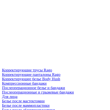
Корректирующие трусы Rago
Корректирующие панталоны Rago
Корректирующее белье Body Hush
Компрессионные бандажи
Послеоперационное белье и бандажи
Послеоперационные и грыжевые бандажи
Для лица
Белье после мастектомии
Белье после маммопластики
Белье после абдоминопластики