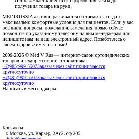
сопровождает клиента от оформления заказа до
получения товара на руки.
MEDIRUSSIA активно развивается и стремится создать
максимально комфортные условия для пациентов. Если у вас
возникли вопросы, пожелания, замечания, прямо сейчас
позвоните по указанному телефону нашим менеджерам или
напишите нам на наш электронный адрес. Позаботьтесь о
своем здоровье вместе с нами!
2009-2026 © Med V Rus — интернет-салон ортопедических
товаров и компрессионного трикотажа
+7(985)999-5507
Заказы через сайт принимаются
круглосуточно
+7(495)999-5507
Заказы через сайт принимаются
круглосуточно
Написать в мессенджеры:
Контакты:
г. Москва, ул. Карьер, 2Ас2, оф 205
info@medvrus.ru