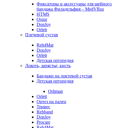
Фиксаторы и аксессуары для шейного
бандажа Филадельфия – MedVRus
HTMS
Ossur
DonJoy
Orlett
Плечевой сустав
Reh4Mat
DonJoy
Orlett
Детская ортопедия
Локоть, запястье, кисть
Бандажи на локтевой сустав
Детская ортопедия
Orliman
Orlett
Ортез на палец
Тривес
Rehband
DonJoy
Procare
Reh4Mat