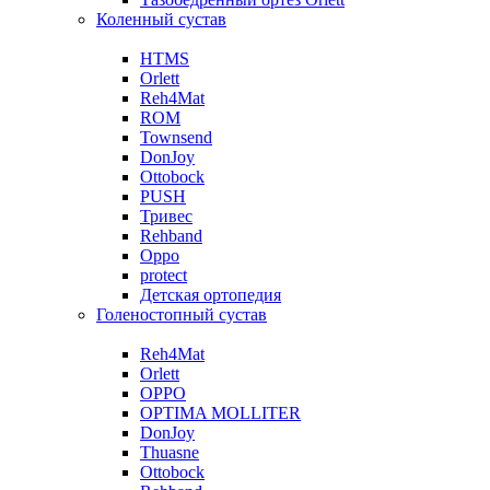
Коленный сустав
HTMS
Orlett
Reh4Mat
ROM
Townsend
DonJoy
Ottobock
PUSH
Тривес
Rehband
Oppo
protect
Детская ортопедия
Голеностопный сустав
Reh4Mat
Orlett
OPPO
OPTIMA MOLLITER
DonJoy
Thuasne
Ottobock