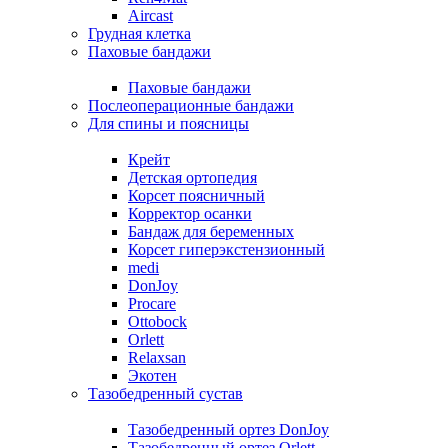
Aircast
Грудная клетка
Паховые бандажи
Паховые бандажи
Послеоперационные бандажи
Для спины и поясницы
Крейт
Детская ортопедия
Корсет поясничный
Корректор осанки
Бандаж для беременных
Корсет гиперэкстензионный
medi
DonJoy
Procare
Ottobock
Orlett
Relaxsan
Экотен
Тазобедренный сустав
Тазобедренный ортез DonJoy
Тазобедренный ортез Orlett