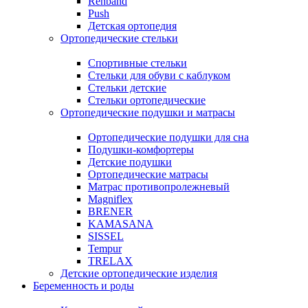
Rehband
Push
Детская ортопедия
Ортопедические стельки
Спортивные стельки
Стельки для обуви с каблуком
Стельки детские
Стельки ортопедические
Ортопедические подушки и матрасы
Ортопедические подушки для сна
Подушки-комфортеры
Детские подушки
Ортопедические матрасы
Матрас противопролежневый
Magniflex
BRENER
KAMASANA
SISSEL
Tempur
TRELAX
Детские ортопедические изделия
Беременность и роды