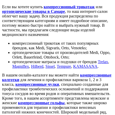
Если вы хотите купить
компрессионный трикотаж
или
ортопедические товары в Самаре
, то наш интернет-салон
облегчит вашу задачу. Вся продукция распределена по
соответствующим категориям и имеет подробное описание,
поэтому можно быстро найти и выбрать нужный товар. В
частности, мы предлагаем следующие виды изделий
медицинского назначения:
компрессионный трикотаж от таких популярных
брендов, как Medi, Sigvaris, Orto, Venoteks;
ортопедические товары от производителей Medi, Oppo,
Orlett, Bauerfeind, Ottobock, Orto;
ортопедические матрасы и подушки от брендов
Trelax
,
Magniflex
,
Hilberd
,
Sissel
,
Tempure
,
KAMASANA
.
В нашем онлайн-каталоге вы можете найти
компрессионные
колготки
для лечения и профилактики варикоза 1, 2 и 3
класса,
компрессионные чулки
, специально созданные для
профилактики тромботических осложнений и поддержания
тонуса сосудов во время родов и оперативных вмешательств.
Кроме того, в нашем ассортименте представлены мужские и
женские
компрессионные гольфы
, которые также широко
применяются для терапии и профилактики венозных
патологий нижних конечностей. Широкий модельный ряд,