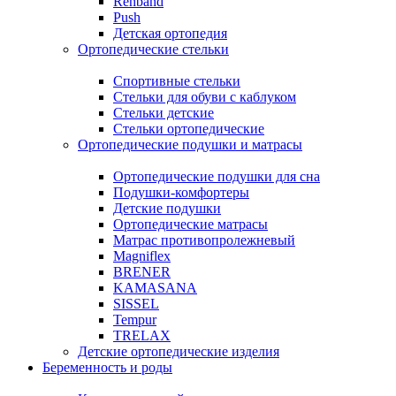
Rehband
Push
Детская ортопедия
Ортопедические стельки
Спортивные стельки
Стельки для обуви с каблуком
Стельки детские
Стельки ортопедические
Ортопедические подушки и матрасы
Ортопедические подушки для сна
Подушки-комфортеры
Детские подушки
Ортопедические матрасы
Матрас противопролежневый
Magniflex
BRENER
KAMASANA
SISSEL
Tempur
TRELAX
Детские ортопедические изделия
Беременность и роды