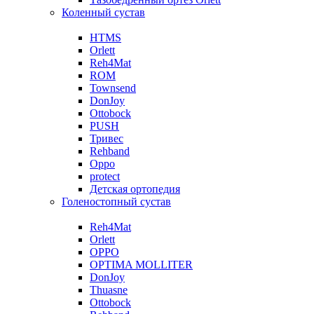
Коленный сустав
HTMS
Orlett
Reh4Mat
ROM
Townsend
DonJoy
Ottobock
PUSH
Тривес
Rehband
Oppo
protect
Детская ортопедия
Голеностопный сустав
Reh4Mat
Orlett
OPPO
OPTIMA MOLLITER
DonJoy
Thuasne
Ottobock