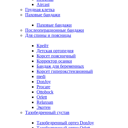
Aircast
Грудная клетка
Паховые бандажи
Паховые бандажи
Послеоперационные бандажи
Для спины и поясницы
Крейт
Детская ортопедия
Корсет поясничный
Корректор осанки
Бандаж для беременных
Корсет гиперэкстензионный
medi
DonJoy
Procare
Ottobock
Orlett
Relaxsan
Экотен
Тазобедренный сустав
Тазобедренный ортез DonJoy
Тазобедренный ортез Orlett