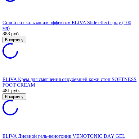
Спрей со скользящим эффектом ELIVA Slide effect spray (100
мл)
888
руб.
В корзину
ELIVA Крем для смягчения огрубевшей кожи стоп SOFTNESS
FOOT CREAM
481
руб.
В корзину
ELIVA Дневной гель-венотоник VENOTONIC DAY GEL