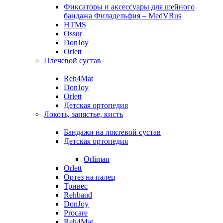
Фиксаторы и аксессуары для шейного
бандажа Филадельфия – MedVRus
HTMS
Ossur
DonJoy
Orlett
Плечевой сустав
Reh4Mat
DonJoy
Orlett
Детская ортопедия
Локоть, запястье, кисть
Бандажи на локтевой сустав
Детская ортопедия
Orliman
Orlett
Ортез на палец
Тривес
Rehband
DonJoy
Procare
Reh4Mat