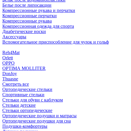
Белье после липосакции
Компрессионные рукава и перчатки
Компрессионные перчатки
Компрессионные рукава
Компрессионная одежда для спорта
Диабетические носки
Аксессуары
Вспомогательное приспособление для чулок и гольф
Reh4Mat
Orlett
OPPO
OPTIMA MOLLITER
DonJoy
Thuasne
Смотреть все
Ортопедические стельки
Спортивные стельки
Стельки для обуви с каблуком
Стельки детские
Стельки ортопедические
Ортопедические подушки и матрасы
Ортопедические подушки для сна
Подушки-комфортеры