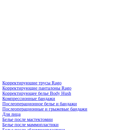
Корректирующие трусы Rago
Корректирующие панталоны Rago
Корректирующее белье Body Hush
Компрессионные бандажи
Послеоперационное белье и бандажи
Послеоперационные и грыжевые бандажи
Для лица
Белье после мастектомии
Белье после маммопластики
Белье после абдоминопластики