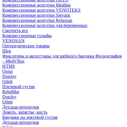
Компрессионные колготки Idealista
Компрессионные колготки VENOTEKS
Компрессионные колготки Sigvaris
Компрессионные колготки Relaxsan
Компрессионные колготки для беременных
Смотреть все
Компрессионные гольфы
VENOSAN
Ортопедические товары
Шея
Фиксаторы и аксессуары для шейного бандажа Филадельфия
– MedVRus
HTMS
Ossur
DonJoy
Orlett
Плечевой сустав
Reh4Mat
DonJoy
Orlett
Детская ортопедия
Локоть, запястье, кисть
Бандажи на локтевой сустав
Детская ортопедия