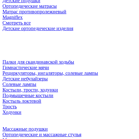
Детские подушки
Ортопедические матрасы
Матрас противопролежневый
Magniflex
Смотреть все
Детские ортопедические изделия
Палки для скандинавской ходьбы
Гимнастические мячи
Рециркуляторы, ингаляторы, солевые лампы
Детские небулайзеры
Солевые лампы
Костыли, трости, ходунки
Подмышечные костыли
Костыль локтевой
Трость
Ходунки
Массажные подушки
Ортопедические и массажные стулья