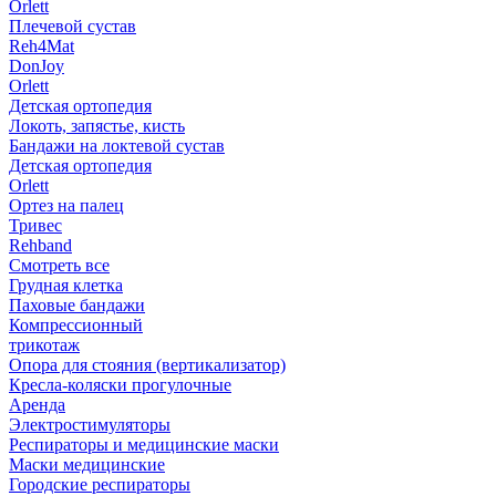
Orlett
Плечевой сустав
Reh4Mat
DonJoy
Orlett
Детская ортопедия
Локоть, запястье, кисть
Бандажи на локтевой сустав
Детская ортопедия
Orlett
Ортез на палец
Тривес
Rehband
Смотреть все
Грудная клетка
Паховые бандажи
Компрессионный
трикотаж
Опора для стояния (вертикализатор)
Кресла-коляски прогулочные
Аренда
Электростимуляторы
Респираторы и медицинские маски
Маски медицинские
Городские респираторы