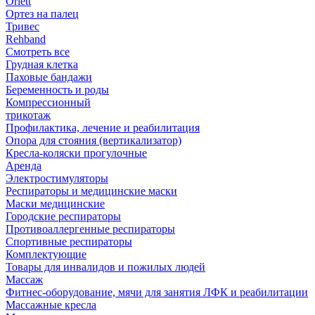
Orlett
Ортез на палец
Тривес
Rehband
Смотреть все
Грудная клетка
Паховые бандажи
Беременность и роды
Компрессионный
трикотаж
Профилактика, лечение и реабилитация
Опора для стояния (вертикализатор)
Кресла-коляски прогулочные
Аренда
Электростимуляторы
Респираторы и медицинские маски
Маски медицинские
Городские респираторы
Противоаллергенные респираторы
Спортивные респираторы
Комплектующие
Товары для инвалидов и пожилых людей
Массаж
Фитнес-оборудование, мячи для занятия ЛФК и реабилитации
Массажные кресла