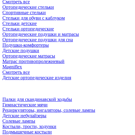
Смотреть все
Ортопедические стельки
Спортивные стельки
Стельки для обуви с каблуком
Стельки детские
Стельки ортопедические
Ортопедические подушки и матрасы
Ортопедические подушки для сна
Подушки-комфортеры
Детские подушки
Ортопедические матрасы
Матрас противопролежневый
Magniflex
Смотреть все
Детские ортопедические изделия
Палки для скандинавской ходьбы
Гимнастические мячи
Рециркуляторы, ингаляторы, солевые лампы
Детские небулайзеры
Солевые лампы
Костыли, трости, ходунки
Подмышечные костыли