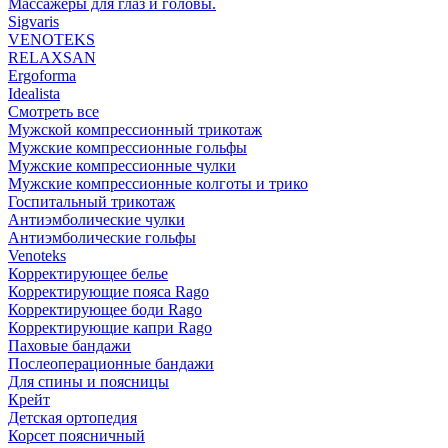
Массажеры для глаз и головы.
Sigvaris
VENOTEKS
RELAXSAN
Ergoforma
Idealista
Смотреть все
Мужской компрессионный трикотаж
Мужские компрессионные гольфы
Мужские компрессионные чулки
Мужские компрессионные колготы и трико
Госпитальный трикотаж
Антиэмболические чулки
Антиэмболические гольфы
Venoteks
Корректирующее белье
Корректирующие пояса Rago
Корректирующее боди Rago
Корректирующие капри Rago
Паховые бандажи
Послеоперационные бандажи
Для спины и поясницы
Крейт
Детская ортопедия
Корсет поясничный