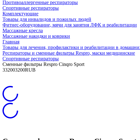
Противоаллергенные респираторы
Спортивные респираторы
Комплектующие
Товары для инвалидов и пожилых людей
Фитнес-оборудование, мячи для занятия ЛФК и реабилитации
Массажные кресла
Массажные накидки и коврики
Главная
Товары для лечения, профилактики и реабилитации в домашни
Респираторы и сменные фильтры Respro, маски медицинские
Спортивные респираторы
Сменные фильтры Respro Cinqro Sport
3
3200
3200
RUB