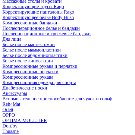
Массажные столы и кровати
Корректирующие трусы Rago
Корректирующие панталоны Rago
Корректирующее белье Body Hush
Компрессионные бандажи
Послеоперационное белье и бандажи
Послеоперационные и грыжевые бандажи
Для лица
Белье после мастектомии
Белье после маммопластики
Белье после абдоминопластики
Белье после липосакции
Компрессионные рукава и перчатки
Компрессионные перчатки
Компрессионные рукава
Компрессионная одежда для спорта
Диабетические носки
Аксессуары
Вспомогательное приспособление для чулок и гольф
Reh4Mat
Orlett
OPPO
OPTIMA MOLLITER
DonJoy
Thuasne