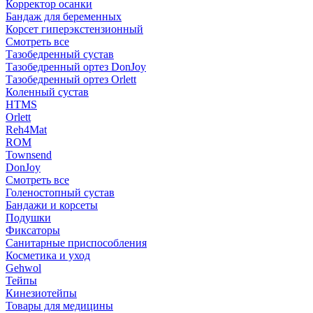
Корректор осанки
Бандаж для беременных
Корсет гиперэкстензионный
Смотреть все
Тазобедренный сустав
Тазобедренный ортез DonJoy
Тазобедренный ортез Orlett
Коленный сустав
HTMS
Orlett
Reh4Mat
ROM
Townsend
DonJoy
Смотреть все
Голеностопный сустав
Бандажи и корсеты
Подушки
Фиксаторы
Санитарные приспособления
Косметика и уход
Gehwol
Тейпы
Кинезиотейпы
Товары для медицины