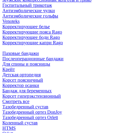
Госпитальный трикотаж
Антиэмболические чулки
Антиэмболические гольфы
Venoteks
Корректирующее белье
Корректирующие пояса Rago
Корректирующее боди Rago
Корректирующие капри Rago
Паховые бандажи
Послеоперационные бандажи
Для спины и поясницы
Крейт
Детская ортопедия
Корсет поясничный
Корректор осанки
Бандаж для беременных
Корсет гиперэкстензионный
Смотреть все
Тазобедренный сустав
Тазобедренный ортез DonJoy
Тазобедренный ортез Orlett
Коленный сустав
HTMS