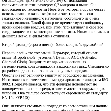
Он защищает дыхательную систему от попадания
сверхмелких частиц размером 0,3 микрона и выше. Он
изготовлен по технологии Hepa-type, которая подразумевает
использование в качестве фильтра электростатически
заряженного нетканного материала, состоящего из очень
тонких волокон. Такой фильтр не препятствует свободному
проникновению воздуха, при этом "притягивая" к себе все
содержащиеся в нем посторонние частицы. Иными словами, и
дышится легко, и фильтрация отличная.
Второй фильтр (серого цвета) - более мощный, двуслойный.
Первый слой - это тот самый Hepa-type, который описан
выше. Второй слой - угольный Dynamic ACC (Activated
Charcoal Cloth). Защищает от вдыхания основных
загрязнителей, содержащихся в выхлопных газах. Специально
разработан для использования в крупных городах.
Обеспечивает отличную защиту от городского загрязнения.
Изготовлен в соответствии с международным стандартом ISO
9002. Подразумевается, что эти фильтры используют не
одновременно, а по очереди, в зависимости от окружающих
условий. Оба фильтра соответствуют европейскому стандарту
EN 149 FFP 1(S).
Они являются съёмным и подходят ко всем остальным нашим
респираторам, где предусмотрен съёмный фильтр (кроме