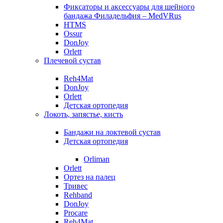
Фиксаторы и аксессуары для шейного
бандажа Филадельфия – MedVRus
HTMS
Ossur
DonJoy
Orlett
Плечевой сустав
Reh4Mat
DonJoy
Orlett
Детская ортопедия
Локоть, запястье, кисть
Бандажи на локтевой сустав
Детская ортопедия
Orliman
Orlett
Ортез на палец
Тривес
Rehband
DonJoy
Procare
Reh4Mat