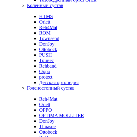
Коленный сустав
HTMS
Orlett
Reh4Mat
ROM
Townsend
DonJoy
Ottobock
PUSH
Тривес
Rehband
Oppo
protect
Детская ортопедия
Голеностопный сустав
Reh4Mat
Orlett
OPPO
OPTIMA MOLLITER
DonJoy
Thuasne
Ottobock