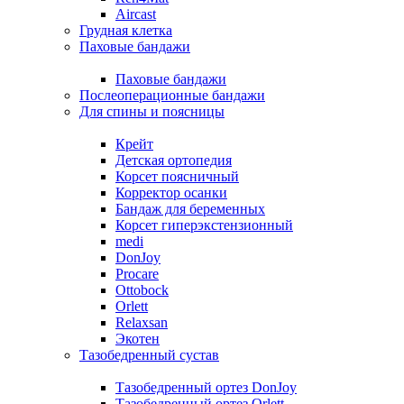
Aircast
Грудная клетка
Паховые бандажи
Паховые бандажи
Послеоперационные бандажи
Для спины и поясницы
Крейт
Детская ортопедия
Корсет поясничный
Корректор осанки
Бандаж для беременных
Корсет гиперэкстензионный
medi
DonJoy
Procare
Ottobock
Orlett
Relaxsan
Экотен
Тазобедренный сустав
Тазобедренный ортез DonJoy
Тазобедренный ортез Orlett