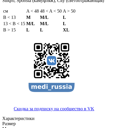
Sinqro, Sportsta (камуфляж), City (светоотражающая)
см
A < 48
48 < A < 50
A > 50
B < 13
M
M/L
L
13 < B < 15
M/L
M/L
L
B > 15
L
L
XL
Скидка за подписку на сообщество в VK
Характеристики
Размер