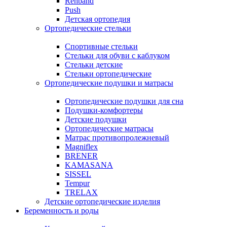
Rehband
Push
Детская ортопедия
Ортопедические стельки
Спортивные стельки
Стельки для обуви с каблуком
Стельки детские
Стельки ортопедические
Ортопедические подушки и матрасы
Ортопедические подушки для сна
Подушки-комфортеры
Детские подушки
Ортопедические матрасы
Матрас противопролежневый
Magniflex
BRENER
KAMASANA
SISSEL
Tempur
TRELAX
Детские ортопедические изделия
Беременность и роды