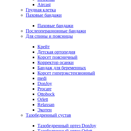
Aircast
Грудная клетка
Паховые бандажи
Паховые бандажи
Послеоперационные бандажи
Для спины и поясницы
Крейт
Детская ортопедия
Корсет поясничный
Корректор осанки
Бандаж для беременных
Корсет гиперэкстензионный
medi
DonJoy
Procare
Ottobock
Orlett
Relaxsan
Экотен
Тазобедренный сустав
Тазобедренный ортез DonJoy
Тазобедренный ортез Orlett