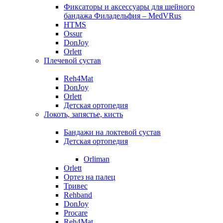
Фиксаторы и аксессуары для шейного
бандажа Филадельфия – MedVRus
HTMS
Ossur
DonJoy
Orlett
Плечевой сустав
Reh4Mat
DonJoy
Orlett
Детская ортопедия
Локоть, запястье, кисть
Бандажи на локтевой сустав
Детская ортопедия
Orliman
Orlett
Ортез на палец
Тривес
Rehband
DonJoy
Procare
Reh4Mat