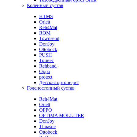
Коленный сустав
HTMS
Orlett
Reh4Mat
ROM
Townsend
DonJoy
Ottobock
PUSH
Тривес
Rehband
Oppo
protect
Детская ортопедия
Голеностопный сустав
Reh4Mat
Orlett
OPPO
OPTIMA MOLLITER
DonJoy
Thuasne
Ottobock