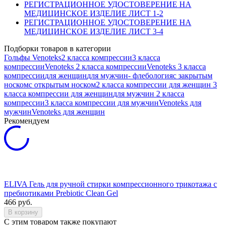
РЕГИСТРАЦИОННОЕ УДОСТОВЕРЕНИЕ НА
МЕДИЦИНСКОЕ ИЗДЕЛИЕ ЛИСТ 1-2
РЕГИСТРАЦИОННОЕ УДОСТОВЕРЕНИЕ НА
МЕДИЦИНСКОЕ ИЗДЕЛИЕ ЛИСТ 3-4
Подборки товаров в категории
Гольфы
Venoteks
2 класса компрессии
3 класса
компрессии
Venoteks 2 класса компрессии
Venoteks 3 класса
компрессии
для женщин
для мужчин
- флебология
с закрытым
носком
с открытым носком
2 класса компрессии для женщин
3
класса компрессии для женщин
для мужчин 2 класса
компрессии
3 класса компрессии для мужчин
Venoteks для
мужчин
Venoteks для женщин
Рекомендуем
ELIVA Гель для ручной стирки компрессионного трикотажа с
пребиотиками Prebiotic Clean Gel
466
руб.
В корзину
C этим товаром также покупают