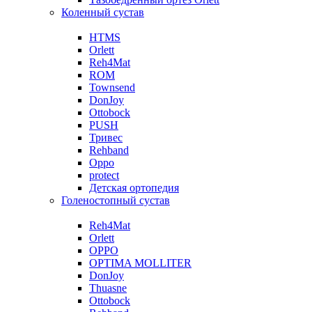
Коленный сустав
HTMS
Orlett
Reh4Mat
ROM
Townsend
DonJoy
Ottobock
PUSH
Тривес
Rehband
Oppo
protect
Детская ортопедия
Голеностопный сустав
Reh4Mat
Orlett
OPPO
OPTIMA MOLLITER
DonJoy
Thuasne
Ottobock