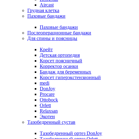
Aircast
Грудная клетка
Паховые бандажи
Паховые бандажи
Послеоперационные бандажи
Для спины и поясницы
Крейт
Детская ортопедия
Корсет поясничный
Корректор осанки
Бандаж для беременных
Корсет гиперэкстензионный
medi
DonJoy
Procare
Ottobock
Orlett
Relaxsan
Экотен
Тазобедренный сустав
Тазобедренный ортез DonJoy
Тазобедренный ортез Orlett