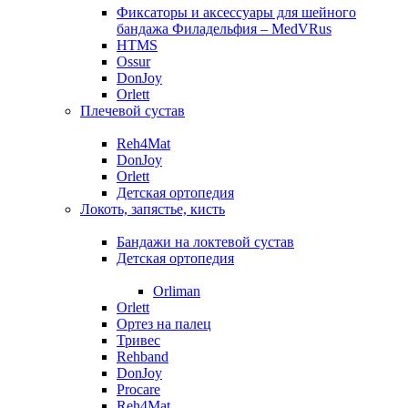
Фиксаторы и аксессуары для шейного
бандажа Филадельфия – MedVRus
HTMS
Ossur
DonJoy
Orlett
Плечевой сустав
Reh4Mat
DonJoy
Orlett
Детская ортопедия
Локоть, запястье, кисть
Бандажи на локтевой сустав
Детская ортопедия
Orliman
Orlett
Ортез на палец
Тривес
Rehband
DonJoy
Procare
Reh4Mat