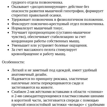
грудного отдела позвоночника.
Оказывает «дисциплинирующее» действие без
опасности развития мышечной гипотрофии, формирует
стереотип правильной осанки.
Удерживает позвоночник в физиологичном положении.
Фиксирует пояснично-крестцовый отдел позвоночника.
Нормализует мышечный тонус.
Улучшает проприоцепцию (суставно-мышечное
чувство), обеспечивает стабилизацию за счет
координации работы собственных мышц.
Уменьшает или устраняет болевые ощущения.
За счет массажного пелота стимулирует
кровообращение и работу мышц.
Особенности:
Легкий и не заметный под одеждой, имеет удобный
анатомичный дизайн.
Надевается по принципу рюкзака, эластичные
наплечные ленты перекрещиваются сзади и
застегиваются на животе.
Снабжен 2-мя жёсткими вставками в области «спинки»
и 2-мя самоадаптирующимися пластмассовыми шинами
в корсетной части, застегивается спереди с помощью
прочной износостойкой застежки «велькро» с удобными