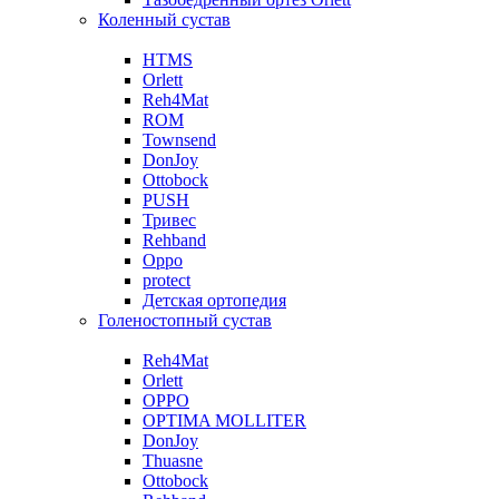
Коленный сустав
HTMS
Orlett
Reh4Mat
ROM
Townsend
DonJoy
Ottobock
PUSH
Тривес
Rehband
Oppo
protect
Детская ортопедия
Голеностопный сустав
Reh4Mat
Orlett
OPPO
OPTIMA MOLLITER
DonJoy
Thuasne
Ottobock