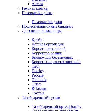
Aircast
Грудная клетка
Паховые бандажи
Паховые бандажи
Послеоперационные бандажи
Для спины и поясницы
Крейт
Детская ортопедия
Корсет поясничный
Корректор осанки
Бандаж для беременных
Корсет гиперэкстензионный
medi
DonJoy
Procare
Ottobock
Orlett
Relaxsan
Экотен
Тазобедренный сустав
Тазобедренный ортез DonJoy
Тазобедренный ортез Orlett