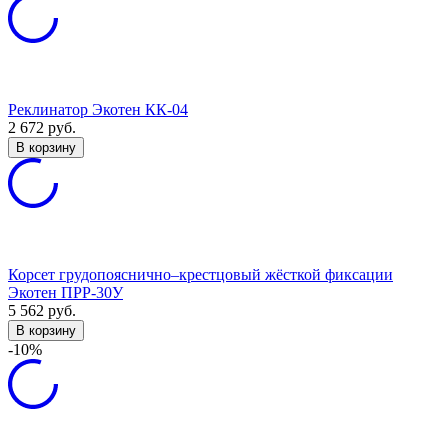
Реклинатор Экотен КК-04
2 672
руб.
В корзину
Корсет грудопояснично–крестцовый жёсткой фиксации
Экотен ПРР-30У
5 562
руб.
В корзину
-10%