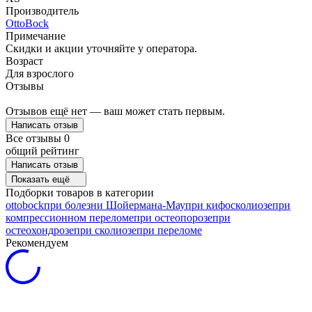
Производитель
OttoBock
Примечание
Скидки и акции уточняйте у оператора.
Возраст
Для взрослого
Отзывы
Отзывов ещё нет — ваш может стать первым.
Написать отзыв
Все отзывы
0
общий рейтинг
Написать отзыв
Показать ещё
Подборки товаров в категории
ottobock
при болезни Шойермана-Мау
при кифосколиозе
при
компрессионном переломе
при остеопорозе
при
остеохондрозе
при сколиозе
при переломе
Рекомендуем