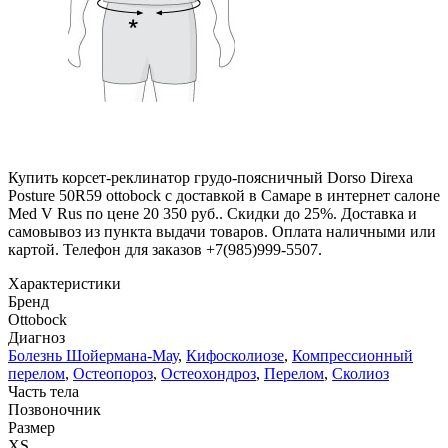
Купить корсет-реклинатор грудо-поясничный Dorso Direxa
Posture 50R59 ottobock с доставкой в Самаре в интернет салоне
Med V Rus по цене 20 350 руб.. Скидки до 25%. Доставка и
самовывоз из пункта выдачи товаров. Оплата наличными или
картой. Телефон для заказов +7(985)999-5507.
Характеристики
Бренд
Ottobock
Диагноз
Болезнь Шойермана-Мау
,
Кифосколиозе
,
Компрессионный
перелом
,
Остеопороз
,
Остеохондроз
,
Перелом
,
Сколиоз
Часть тела
Позвоночник
Размер
XS