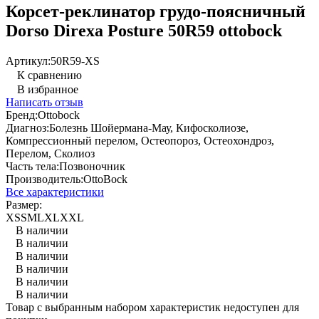
Корсет-реклинатор грудо-поясничный
Dorso Direxa Posture 50R59 ottobock
Артикул:
50R59-XS
К сравнению
В избранное
Написать отзыв
Бренд:
Ottobock
Диагноз:
Болезнь Шойермана-Мау, Кифосколиозе,
Компрессионный перелом, Остеопороз, Остеохондроз,
Перелом, Сколиоз
Часть тела:
Позвоночник
Производитель:
OttoBock
Все характеристики
Размер:
XS
S
M
L
XL
XXL
В наличии
В наличии
В наличии
В наличии
В наличии
В наличии
Товар с выбранным набором характеристик недоступен для