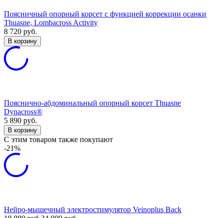
Поясничный опорный корсет с функцией коррекции осанки
Thuasne, Lombacross Activity
8 720
руб.
В корзину
Пояснично-абдоминальный опорный корсет Thuasne
Dynacross®
5 890
руб.
В корзину
C этим товаром также покупают
-21%
Нейро-мышечный электростимулятор Veinoplus Back