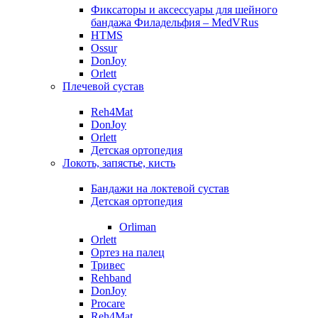
Фиксаторы и аксессуары для шейного
бандажа Филадельфия – MedVRus
HTMS
Ossur
DonJoy
Orlett
Плечевой сустав
Reh4Mat
DonJoy
Orlett
Детская ортопедия
Локоть, запястье, кисть
Бандажи на локтевой сустав
Детская ортопедия
Orliman
Orlett
Ортез на палец
Тривес
Rehband
DonJoy
Procare
Reh4Mat