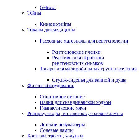
Gehwol
Тейпы
Кинезиотейпы
Товары для медицины
Расходные материалы для рентгенологии
Рентгеновские пленки
Реактивы для обработки
рентгеновских снимков
Товары для маломобильных групп населения
Стулья-сиденья для ванной и душа
Фитнес оборудование
Спортивное питание
Палки для скандинавской ходьбы
Гимнастические мячи
Рециркуляторы, ингаляторы, солевые лампы
Детские небулайзеры
Солевые лампы
Костыли, трости, ходунки