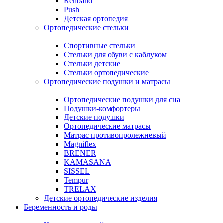
Rehband
Push
Детская ортопедия
Ортопедические стельки
Спортивные стельки
Стельки для обуви с каблуком
Стельки детские
Стельки ортопедические
Ортопедические подушки и матрасы
Ортопедические подушки для сна
Подушки-комфортеры
Детские подушки
Ортопедические матрасы
Матрас противопролежневый
Magniflex
BRENER
KAMASANA
SISSEL
Tempur
TRELAX
Детские ортопедические изделия
Беременность и роды