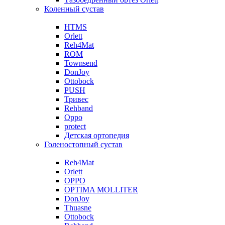
Коленный сустав
HTMS
Orlett
Reh4Mat
ROM
Townsend
DonJoy
Ottobock
PUSH
Тривес
Rehband
Oppo
protect
Детская ортопедия
Голеностопный сустав
Reh4Mat
Orlett
OPPO
OPTIMA MOLLITER
DonJoy
Thuasne
Ottobock