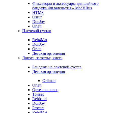
Фиксаторы и аксессуары для шейного
бандажа Филадельфия – MedVRus
HTMS
Ossur
DonJoy
Orlett
Плечевой сустав
Reh4Mat
DonJoy
Orlett
Детская ортопедия
Локоть, запястье, кисть
Бандажи на локтевой сустав
Детская ортопедия
Orliman
Orlett
Ортез на палец
Тривес
Rehband
DonJoy
Procare
Reh4Mat