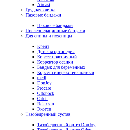
Aircast
Грудная клетка
Паховые бандажи
Паховые бандажи
Послеоперационные бандажи
Для спины и поясницы
Крейт
Детская ортопедия
Корсет поясничный
Корректор осанки
Бандаж для беременных
Корсет гиперэкстензионный
medi
DonJoy
Procare
Ottobock
Orlett
Relaxsan
Экотен
Тазобедренный сустав
Тазобедренный ортез DonJoy
Тазобедренный ортез Orlett