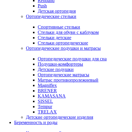
Rehband
Push
Детская ортопедия
Ортопедические стельки
Спортивные стельки
Стельки для обуви с каблуком
Стельки детские
Стельки ортопедические
Ортопедические подушки и матрасы
Ортопедические подушки для сна
Подушки-комфортеры
Детские подушки
Ортопедические матрасы
Матрас противопролежневый
Magniflex
BRENER
KAMASANA
SISSEL
Tempur
TRELAX
Детские ортопедические изделия
Беременность и роды