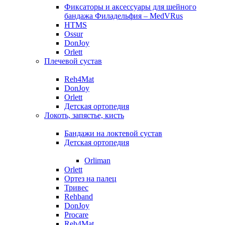
Фиксаторы и аксессуары для шейного
бандажа Филадельфия – MedVRus
HTMS
Ossur
DonJoy
Orlett
Плечевой сустав
Reh4Mat
DonJoy
Orlett
Детская ортопедия
Локоть, запястье, кисть
Бандажи на локтевой сустав
Детская ортопедия
Orliman
Orlett
Ортез на палец
Тривес
Rehband
DonJoy
Procare
Reh4Mat