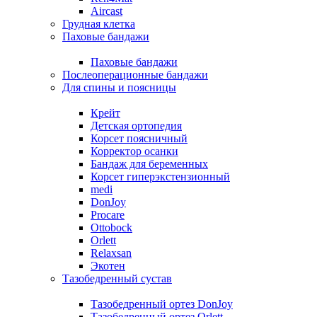
Aircast
Грудная клетка
Паховые бандажи
Паховые бандажи
Послеоперационные бандажи
Для спины и поясницы
Крейт
Детская ортопедия
Корсет поясничный
Корректор осанки
Бандаж для беременных
Корсет гиперэкстензионный
medi
DonJoy
Procare
Ottobock
Orlett
Relaxsan
Экотен
Тазобедренный сустав
Тазобедренный ортез DonJoy
Тазобедренный ортез Orlett