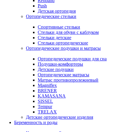
Rehband
Push
Детская ортопедия
Ортопедические стельки
Спортивные стельки
Стельки для обуви с каблуком
Стельки детские
Стельки ортопедические
Ортопедические подушки и матрасы
Ортопедические подушки для сна
Подушки-комфортеры
Детские подушки
Ортопедические матрасы
Матрас противопролежневый
Magniflex
BRENER
KAMASANA
SISSEL
Tempur
TRELAX
Детские ортопедические изделия
Беременность и роды