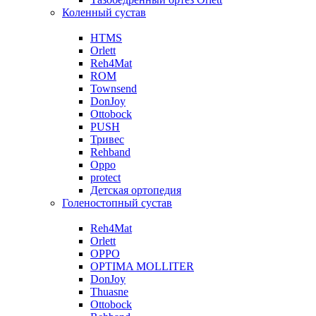
Коленный сустав
HTMS
Orlett
Reh4Mat
ROM
Townsend
DonJoy
Ottobock
PUSH
Тривес
Rehband
Oppo
protect
Детская ортопедия
Голеностопный сустав
Reh4Mat
Orlett
OPPO
OPTIMA MOLLITER
DonJoy
Thuasne
Ottobock