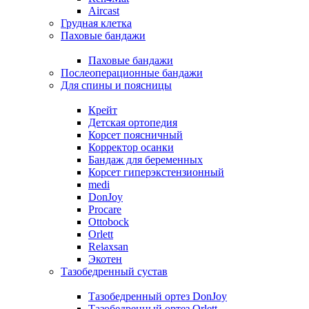
Aircast
Грудная клетка
Паховые бандажи
Паховые бандажи
Послеоперационные бандажи
Для спины и поясницы
Крейт
Детская ортопедия
Корсет поясничный
Корректор осанки
Бандаж для беременных
Корсет гиперэкстензионный
medi
DonJoy
Procare
Ottobock
Orlett
Relaxsan
Экотен
Тазобедренный сустав
Тазобедренный ортез DonJoy
Тазобедренный ортез Orlett