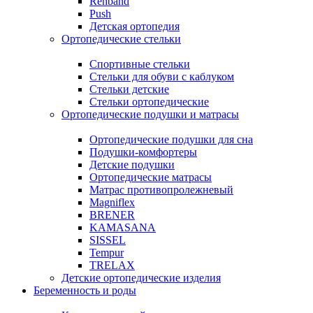
Rehband
Push
Детская ортопедия
Ортопедические стельки
Спортивные стельки
Стельки для обуви с каблуком
Стельки детские
Стельки ортопедические
Ортопедические подушки и матрасы
Ортопедические подушки для сна
Подушки-комфортеры
Детские подушки
Ортопедические матрасы
Матрас противопролежневый
Magniflex
BRENER
KAMASANA
SISSEL
Tempur
TRELAX
Детские ортопедические изделия
Беременность и роды