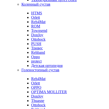
Коленный сустав
HTMS
Orlett
Reh4Mat
ROM
Townsend
DonJoy
Ottobock
PUSH
Тривес
Rehband
Oppo
protect
Детская ортопедия
Голеностопный сустав
Reh4Mat
Orlett
OPPO
OPTIMA MOLLITER
DonJoy
Thuasne
Ottobock