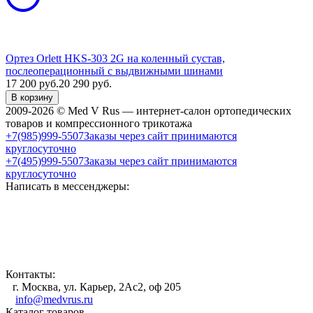
Ортез Orlett HKS-303 2G на коленный сустав,
послеоперационный с выдвижными шинами
17 200
руб.
20 290
руб.
В корзину
2009-2026 © Med V Rus — интернет-салон ортопедических
товаров и компрессионного трикотажа
+7(985)999-5507
Заказы через сайт принимаются
круглосуточно
+7(495)999-5507
Заказы через сайт принимаются
круглосуточно
Написать в мессенджеры:
Контакты:
г. Москва, ул. Карьер, 2Ас2, оф 205
info@medvrus.ru
Каталог товаров