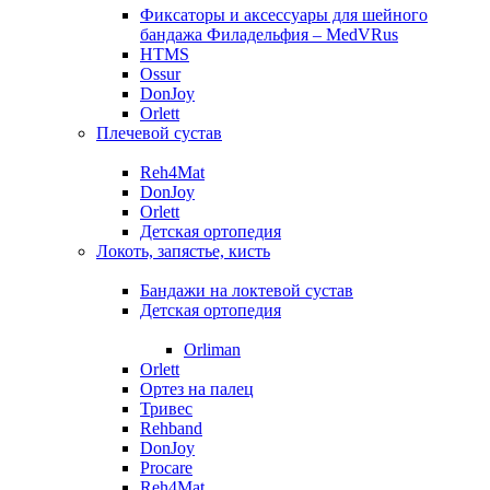
Фиксаторы и аксессуары для шейного
бандажа Филадельфия – MedVRus
HTMS
Ossur
DonJoy
Orlett
Плечевой сустав
Reh4Mat
DonJoy
Orlett
Детская ортопедия
Локоть, запястье, кисть
Бандажи на локтевой сустав
Детская ортопедия
Orliman
Orlett
Ортез на палец
Тривес
Rehband
DonJoy
Procare
Reh4Mat