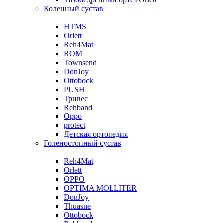
Коленный сустав
HTMS
Orlett
Reh4Mat
ROM
Townsend
DonJoy
Ottobock
PUSH
Тривес
Rehband
Oppo
protect
Детская ортопедия
Голеностопный сустав
Reh4Mat
Orlett
OPPO
OPTIMA MOLLITER
DonJoy
Thuasne
Ottobock