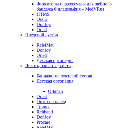
Фиксаторы и аксессуары для шейного
бандажа Филадельфия – MedVRus
HTMS
Ossur
DonJoy
Orlett
Плечевой сустав
Reh4Mat
DonJoy
Orlett
Детская ортопедия
Локоть, запястье, кисть
Бандажи на локтевой сустав
Детская ортопедия
Orliman
Orlett
Ортез на палец
Тривес
Rehband
DonJoy
Procare
Reh4Mat