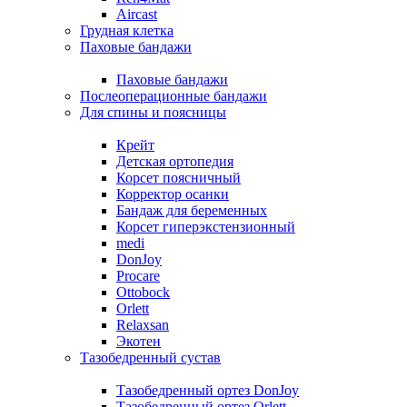
Aircast
Грудная клетка
Паховые бандажи
Паховые бандажи
Послеоперационные бандажи
Для спины и поясницы
Крейт
Детская ортопедия
Корсет поясничный
Корректор осанки
Бандаж для беременных
Корсет гиперэкстензионный
medi
DonJoy
Procare
Ottobock
Orlett
Relaxsan
Экотен
Тазобедренный сустав
Тазобедренный ортез DonJoy
Тазобедренный ортез Orlett