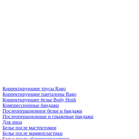
Корректирующие трусы Rago
Корректирующие панталоны Rago
Корректирующее белье Body Hush
Компрессионные бандажи
Послеоперационное белье и бандажи
Послеоперационные и грыжевые бандажи
Для лица
Белье после мастектомии
Белье после маммопластики
Белье после абдоминопластики