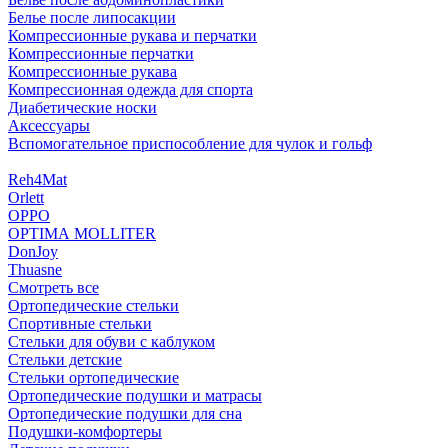
Белье после липосакции
Компрессионные рукава и перчатки
Компрессионные перчатки
Компрессионные рукава
Компрессионная одежда для спорта
Диабетические носки
Аксессуары
Вспомогательное приспособление для чулок и гольф
Reh4Mat
Orlett
OPPO
OPTIMA MOLLITER
DonJoy
Thuasne
Смотреть все
Ортопедические стельки
Спортивные стельки
Стельки для обуви с каблуком
Стельки детские
Стельки ортопедические
Ортопедические подушки и матрасы
Ортопедические подушки для сна
Подушки-комфортеры