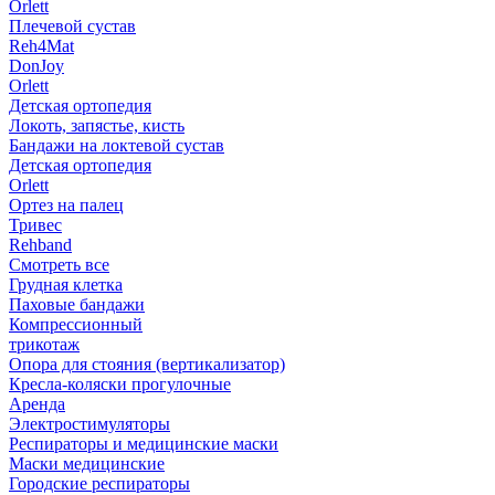
Orlett
Плечевой сустав
Reh4Mat
DonJoy
Orlett
Детская ортопедия
Локоть, запястье, кисть
Бандажи на локтевой сустав
Детская ортопедия
Orlett
Ортез на палец
Тривес
Rehband
Смотреть все
Грудная клетка
Паховые бандажи
Компрессионный
трикотаж
Опора для стояния (вертикализатор)
Кресла-коляски прогулочные
Аренда
Электростимуляторы
Респираторы и медицинские маски
Маски медицинские
Городские респираторы