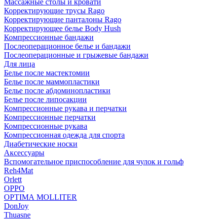
Массажные столы и кровати
Корректирующие трусы Rago
Корректирующие панталоны Rago
Корректирующее белье Body Hush
Компрессионные бандажи
Послеоперационное белье и бандажи
Послеоперационные и грыжевые бандажи
Для лица
Белье после мастектомии
Белье после маммопластики
Белье после абдоминопластики
Белье после липосакции
Компрессионные рукава и перчатки
Компрессионные перчатки
Компрессионные рукава
Компрессионная одежда для спорта
Диабетические носки
Аксессуары
Вспомогательное приспособление для чулок и гольф
Reh4Mat
Orlett
OPPO
OPTIMA MOLLITER
DonJoy
Thuasne