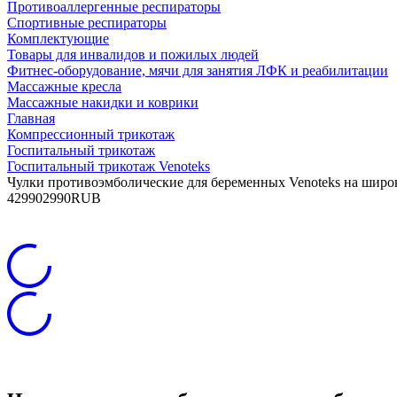
Противоаллергенные респираторы
Спортивные респираторы
Комплектующие
Товары для инвалидов и пожилых людей
Фитнес-оборудование, мячи для занятия ЛФК и реабилитации
Массажные кресла
Массажные накидки и коврики
Главная
Компрессионный трикотаж
Госпитальный трикотаж
Госпитальный трикотаж Venoteks
Чулки противоэмболические для беременных Venoteks на широ
4
2990
2990
RUB