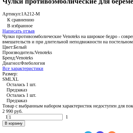
Чулки противоэмболические для береме
Артикул:
1A212-M
К сравнению
В избранное
Написать отзыв
Чулки противоэмболические Venoteks на широкое бедро - совр
вмешательств и при длительной неподвижности на постельном 
Цвет:
Белый
Производитель:
Venoteks
Бренд:
Venoteks
Диагноз:
Флебология
Все характеристики
Размер:
S
M
L
XL
Осталась 1 шт.
Предзаказ
Осталась 1 шт.
Предзаказ
Товар с выбранным набором характеристик недоступен для по
2 990 руб.
1
1
В корзину