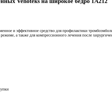
нных Venoteks на широкое бедро 1A212
еменное и эффективное средство для профилактики тромбоэмбол
режиме, а также для компрессионного лечения после хирургиче
купки