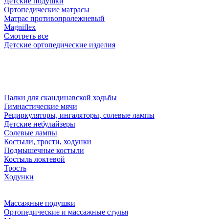
Детские подушки
Ортопедические матрасы
Матрас противопролежневый
Magniflex
Смотреть все
Детские ортопедические изделия
Палки для скандинавской ходьбы
Гимнастические мячи
Рециркуляторы, ингаляторы, солевые лампы
Детские небулайзеры
Солевые лампы
Костыли, трости, ходунки
Подмышечные костыли
Костыль локтевой
Трость
Ходунки
Массажные подушки
Ортопедические и массажные стулья