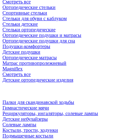
Смотреть все
Ортопедические стельки
Спортивные стельки
Стельки для обуви с каблуком
Стельки детские
Стельки ортопедические
Ортопедические подушки и матрасы
Ортопедические подушки для сна
Подушки-комфортеры
Детские подушки
Ортопедические матрасы
Матрас противопролежневый
Magniflex
Смотреть все
Детские ортопедические изделия
Палки для скандинавской ходьбы
Гимнастические мячи
Рециркуляторы, ингаляторы, солевые лампы
Детские небулайзеры
Солевые лампы
Костыли, трости, ходунки
Подмышечные костыли