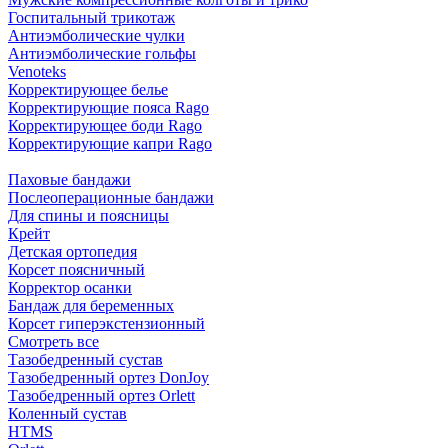
Госпитальный трикотаж
Антиэмболические чулки
Антиэмболические гольфы
Venoteks
Корректирующее белье
Корректирующие пояса Rago
Корректирующее боди Rago
Корректирующие капри Rago
Паховые бандажи
Послеоперационные бандажи
Для спины и поясницы
Крейт
Детская ортопедия
Корсет поясничный
Корректор осанки
Бандаж для беременных
Корсет гиперэкстензионный
Смотреть все
Тазобедренный сустав
Тазобедренный ортез DonJoy
Тазобедренный ортез Orlett
Коленный сустав
HTMS