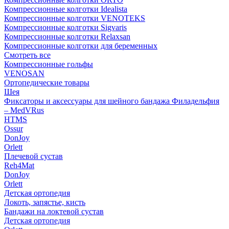
Компрессионные колготки Idealista
Компрессионные колготки VENOTEKS
Компрессионные колготки Sigvaris
Компрессионные колготки Relaxsan
Компрессионные колготки для беременных
Смотреть все
Компрессионные гольфы
VENOSAN
Ортопедические товары
Шея
Фиксаторы и аксессуары для шейного бандажа Филадельфия
– MedVRus
HTMS
Ossur
DonJoy
Orlett
Плечевой сустав
Reh4Mat
DonJoy
Orlett
Детская ортопедия
Локоть, запястье, кисть
Бандажи на локтевой сустав
Детская ортопедия