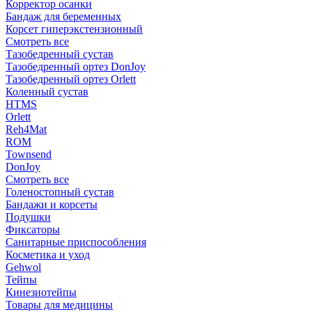
Корректор осанки
Бандаж для беременных
Корсет гиперэкстензионный
Смотреть все
Тазобедренный сустав
Тазобедренный ортез DonJoy
Тазобедренный ортез Orlett
Коленный сустав
HTMS
Orlett
Reh4Mat
ROM
Townsend
DonJoy
Смотреть все
Голеностопный сустав
Бандажи и корсеты
Подушки
Фиксаторы
Санитарные приспособления
Косметика и уход
Gehwol
Тейпы
Кинезиотейпы
Товары для медицины