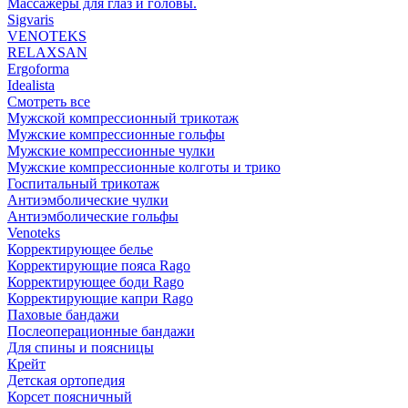
Массажеры для глаз и головы.
Sigvaris
VENOTEKS
RELAXSAN
Ergoforma
Idealista
Смотреть все
Мужской компрессионный трикотаж
Мужские компрессионные гольфы
Мужские компрессионные чулки
Мужские компрессионные колготы и трико
Госпитальный трикотаж
Антиэмболические чулки
Антиэмболические гольфы
Venoteks
Корректирующее белье
Корректирующие пояса Rago
Корректирующее боди Rago
Корректирующие капри Rago
Паховые бандажи
Послеоперационные бандажи
Для спины и поясницы
Крейт
Детская ортопедия
Корсет поясничный