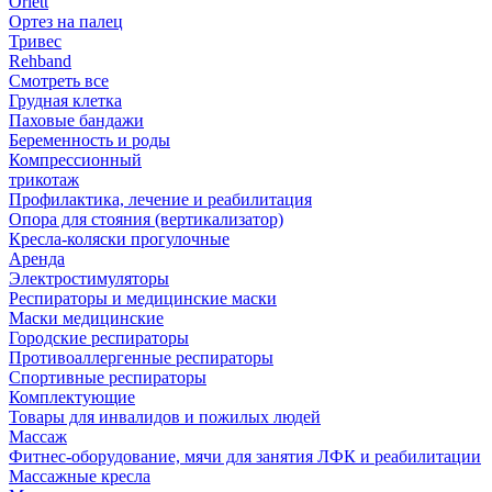
Orlett
Ортез на палец
Тривес
Rehband
Смотреть все
Грудная клетка
Паховые бандажи
Беременность и роды
Компрессионный
трикотаж
Профилактика, лечение и реабилитация
Опора для стояния (вертикализатор)
Кресла-коляски прогулочные
Аренда
Электростимуляторы
Респираторы и медицинские маски
Маски медицинские
Городские респираторы
Противоаллергенные респираторы
Спортивные респираторы
Комплектующие
Товары для инвалидов и пожилых людей
Массаж
Фитнес-оборудование, мячи для занятия ЛФК и реабилитации
Массажные кресла