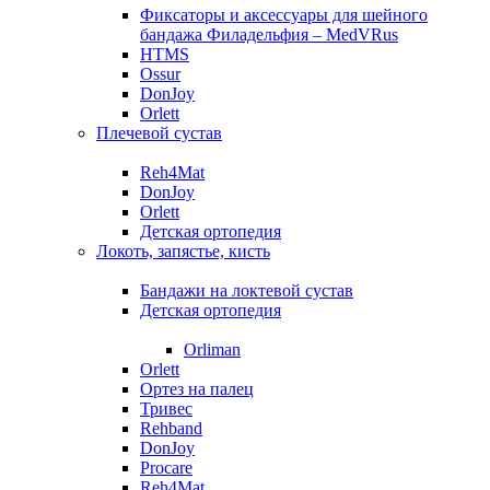
Фиксаторы и аксессуары для шейного
бандажа Филадельфия – MedVRus
HTMS
Ossur
DonJoy
Orlett
Плечевой сустав
Reh4Mat
DonJoy
Orlett
Детская ортопедия
Локоть, запястье, кисть
Бандажи на локтевой сустав
Детская ортопедия
Orliman
Orlett
Ортез на палец
Тривес
Rehband
DonJoy
Procare
Reh4Mat