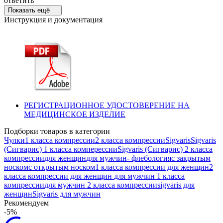
ответить
Показать ещё
Инструкция и документация
РЕГИСТРАЦИОННОЕ УДОСТОВЕРЕНИЕ НА
МЕДИЦИНСКОЕ ИЗДЕЛИЕ
Подборки товаров в категории
Чулки
1 класса компрессии
2 класса компрессии
Sigvaris
Sigvaris
(Сигварис) 1 класса комперессии
Sigvaris (Сигварис) 2 класса
компрессии
для женщин
для мужчин
- флебология
с закрытым
носком
с открытым носком
1 класса компрессии для женщин
2
класса компрессии для женщин
для мужчин 1 класса
компрессии
для мужчин 2 класса компрессии
sigvaris для
женщин
Sigvaris для мужчин
Рекомендуем
-5%