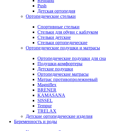
Rehband
Push
Детская ортопедия
Ортопедические стельки
Спортивные стельки
Стельки для обуви с каблуком
Стельки детские
Стельки ортопедические
Ортопедические подушки и матрасы
Ортопедические подушки для сна
Подушки-комфортеры
Детские подушки
Ортопедические матрасы
Матрас противопролежневый
Magniflex
BRENER
KAMASANA
SISSEL
Tempur
TRELAX
Детские ортопедические изделия
Беременность и роды