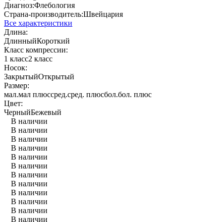
Диагноз:
Флебология
Страна-производитель:
Швейцария
Все характеристики
Длина:
Длинный
Короткий
Класс компрессии:
1 класс
2 класс
Носок:
Закрытый
Открытый
Размер:
мал.
мал плюс
сред.
сред. плюс
бол.
бол. плюс
Цвет:
Черный
Бежевый
В наличии
В наличии
В наличии
В наличии
В наличии
В наличии
В наличии
В наличии
В наличии
В наличии
В наличии
В наличии