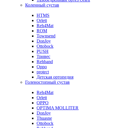
Коленный сустав
HTMS
Orlett
Reh4Mat
ROM
Townsend
DonJoy
Ottobock
PUSH
Тривес
Rehband
Oppo
protect
Детская ортопедия
Голеностопный сустав
Reh4Mat
Orlett
OPPO
OPTIMA MOLLITER
DonJoy
Thuasne
Ottobock