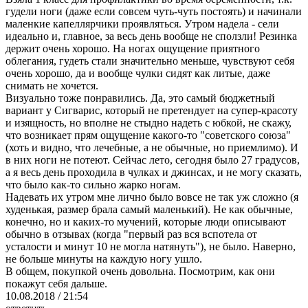
гудели ноги (даже если совсем чуть-чуть постоять) и начинали
маленкие капеллярчики проявляться. Утром надела - сели
идеально и, главное, за весь день вообще не сползли! Резинка
держит очень хорошо. На ногах ощущение приятного
облегания, гудеть стали значительно меньше, чувствуют себя
очень хорошо, да и вообще чулки сидят как литые, даже
снимать не хочется.
Визуально тоже понравились. Да, это самый бюджетный
вариант у Сигварис, который не претендует на супер-красоту
и изящность, но вполне не стыдно надеть с юбкой, не скажу,
что возникает прям ощущение какого-то "советского союза"
(хоть и видно, что лечебные, а не обычные, но приемлимо). И
в них ноги не потеют. Сейчас лето, сегодня было 27 градусов,
а я весь день проходила в чулках и джинсах, и не могу сказать,
что было как-то сильно жарко ногам.
Надевать их утром мне лично было вовсе не так уж сложно (я
худенькая, размер брала самый маленький). Не как обычные,
конечно, но и каких-то мучений, которые люди описывают
обычно в отзывах (когда "первый раз вся вспотела от
усталости и минут 10 не могла натянуть"), не было. Наверно,
не больше минуты на каждую ногу ушло.
В общем, покупкой очень довольна. Посмотрим, как они
покажут себя дальше.
10.08.2018 / 21:54