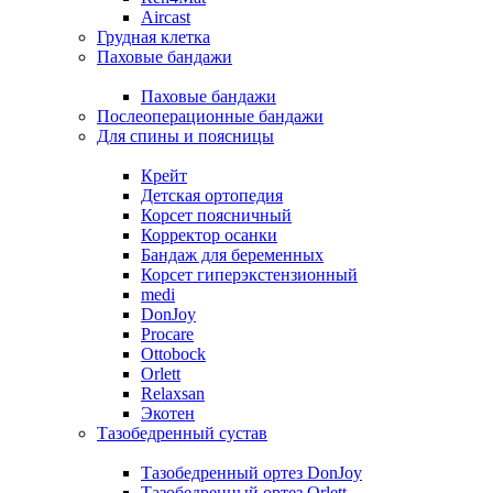
Aircast
Грудная клетка
Паховые бандажи
Паховые бандажи
Послеоперационные бандажи
Для спины и поясницы
Крейт
Детская ортопедия
Корсет поясничный
Корректор осанки
Бандаж для беременных
Корсет гиперэкстензионный
medi
DonJoy
Procare
Ottobock
Orlett
Relaxsan
Экотен
Тазобедренный сустав
Тазобедренный ортез DonJoy
Тазобедренный ортез Orlett