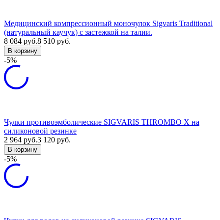
Медицинский компрессионный моночулок Sigvaris Traditional
(натуральный каучук) с застежкой на талии.
8 084
руб.
8 510
руб.
В корзину
-5%
Чулки противоэмболические SIGVARIS THROMBO X на
силиконовой резинке
2 964
руб.
3 120
руб.
В корзину
-5%