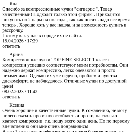
Яна
Спасибо за компрессионные чулки "сигварис ". Товар
качественный! Подходят только этой фирмы . Приходится
покупать по 2 пары на полгода , так как носить надо все время
теперь . Хорошо хоть у вас нашла, и за возможность купить в
рассрочку.
Потому как у нас в городе их не найти.
15.04.2026 / 17:29
ответить
Арина
Компрессионные чулки TOP FINE SELECT 1 класса
компрессии успешно соответствуют моим потребностям. Они
надежно держат компрессию, легко одеваются и просто
незаменимы. Одеваю их уже неделю, проблем и чувства
дискомфорта не наблюдалось. Отличные чулки по доступной
цене!
08.02.2023 / 11:42
ответить
Ксения
Очень хорошие и качественные чулки. К сожалению, не могу
ничего сказать про износостойкость и про то, на сколько
хватает компрессии, т.к. ношу всего один день. Но по первому
впечатлению они мне очень понравились!
Взяла 1 класс для профилактики во время беременности, т.к.