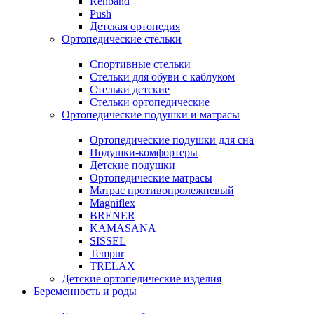
Rehband
Push
Детская ортопедия
Ортопедические стельки
Спортивные стельки
Стельки для обуви с каблуком
Стельки детские
Стельки ортопедические
Ортопедические подушки и матрасы
Ортопедические подушки для сна
Подушки-комфортеры
Детские подушки
Ортопедические матрасы
Матрас противопролежневый
Magniflex
BRENER
KAMASANA
SISSEL
Tempur
TRELAX
Детские ортопедические изделия
Беременность и роды