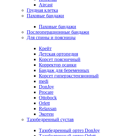
Aircast
Грудная клетка
Паховые бандажи
Паховые бандажи
Послеоперационные бандажи
Для спины и поясницы
Крейт
Детская ортопедия
Корсет поясничный
Корректор осанки
Бандаж для беременных
Корсет гиперэкстензионный
medi
DonJoy
Procare
Ottobock
Orlett
Relaxsan
Экотен
Тазобедренный сустав
Тазобедренный ортез DonJoy
Тазобедренный ортез Orlett