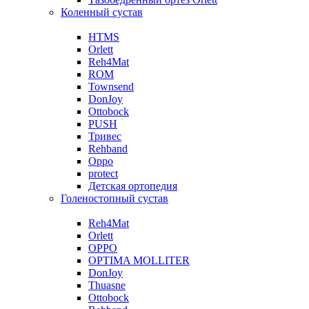
Коленный сустав
HTMS
Orlett
Reh4Mat
ROM
Townsend
DonJoy
Ottobock
PUSH
Тривес
Rehband
Oppo
protect
Детская ортопедия
Голеностопный сустав
Reh4Mat
Orlett
OPPO
OPTIMA MOLLITER
DonJoy
Thuasne
Ottobock