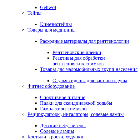
Gehwol
Тейпы
Кинезиотейпы
Товары для медицины
Расходные материалы для рентгенологии
Рентгеновские пленки
Реактивы для обработки
рентгеновских снимков
Товары для маломобильных групп населения
Стулья-сиденья для ванной и душа
Фитнес оборудование
Спортивное питание
Палки для скандинавской ходьбы
Гимнастические мячи
Рециркуляторы, ингаляторы, солевые лампы
Детские небулайзеры
Солевые лампы
Костыли, трости, ходунки