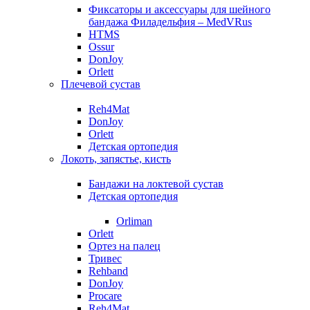
Фиксаторы и аксессуары для шейного
бандажа Филадельфия – MedVRus
HTMS
Ossur
DonJoy
Orlett
Плечевой сустав
Reh4Mat
DonJoy
Orlett
Детская ортопедия
Локоть, запястье, кисть
Бандажи на локтевой сустав
Детская ортопедия
Orliman
Orlett
Ортез на палец
Тривес
Rehband
DonJoy
Procare
Reh4Mat