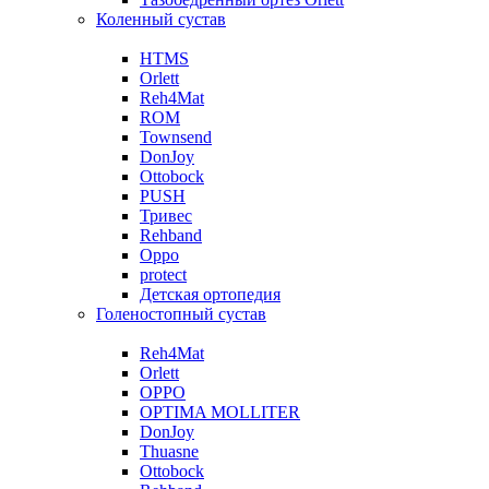
Коленный сустав
HTMS
Orlett
Reh4Mat
ROM
Townsend
DonJoy
Ottobock
PUSH
Тривес
Rehband
Oppo
protect
Детская ортопедия
Голеностопный сустав
Reh4Mat
Orlett
OPPO
OPTIMA MOLLITER
DonJoy
Thuasne
Ottobock