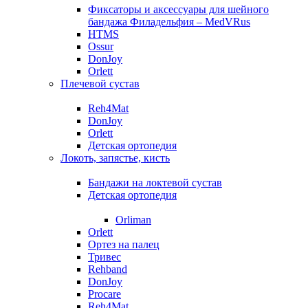
Фиксаторы и аксессуары для шейного
бандажа Филадельфия – MedVRus
HTMS
Ossur
DonJoy
Orlett
Плечевой сустав
Reh4Mat
DonJoy
Orlett
Детская ортопедия
Локоть, запястье, кисть
Бандажи на локтевой сустав
Детская ортопедия
Orliman
Orlett
Ортез на палец
Тривес
Rehband
DonJoy
Procare
Reh4Mat