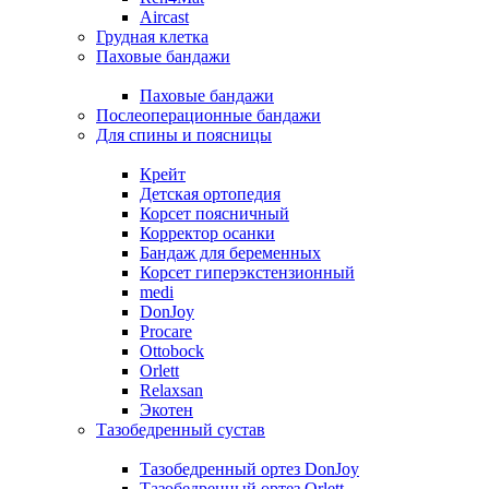
Aircast
Грудная клетка
Паховые бандажи
Паховые бандажи
Послеоперационные бандажи
Для спины и поясницы
Крейт
Детская ортопедия
Корсет поясничный
Корректор осанки
Бандаж для беременных
Корсет гиперэкстензионный
medi
DonJoy
Procare
Ottobock
Orlett
Relaxsan
Экотен
Тазобедренный сустав
Тазобедренный ортез DonJoy
Тазобедренный ортез Orlett