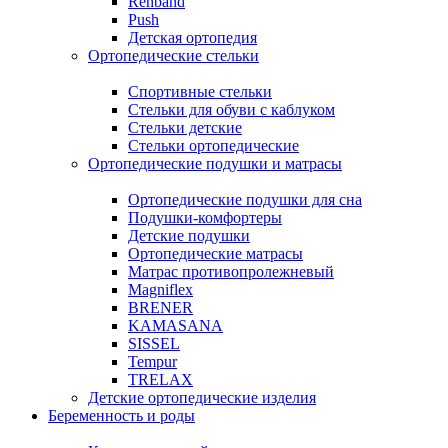
Rehband
Push
Детская ортопедия
Ортопедические стельки
Спортивные стельки
Стельки для обуви с каблуком
Стельки детские
Стельки ортопедические
Ортопедические подушки и матрасы
Ортопедические подушки для сна
Подушки-комфортеры
Детские подушки
Ортопедические матрасы
Матрас противопролежневый
Magniflex
BRENER
KAMASANA
SISSEL
Tempur
TRELAX
Детские ортопедические изделия
Беременность и роды