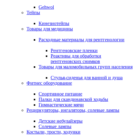
Gehwol
Тейпы
Кинезиотейпы
Товары для медицины
Расходные материалы для рентгенологии
Рентгеновские пленки
Реактивы для обработки
рентгеновских снимков
Товары для маломобильных групп населения
Стулья-сиденья для ванной и душа
Фитнес оборудование
Спортивное питание
Палки для скандинавской ходьбы
Гимнастические мячи
Рециркуляторы, ингаляторы, солевые лампы
Детские небулайзеры
Солевые лампы
Костыли, трости, ходунки