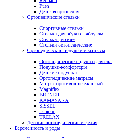
Rehband
Push
Детская ортопедия
Ортопедические стельки
Спортивные стельки
Стельки для обуви с каблуком
Стельки детские
Стельки ортопедические
Ортопедические подушки и матрасы
Ортопедические подушки для сна
Подушки-комфортеры
Детские подушки
Ортопедические матрасы
Матрас противопролежневый
Magniflex
BRENER
KAMASANA
SISSEL
Tempur
TRELAX
Детские ортопедические изделия
Беременность и роды