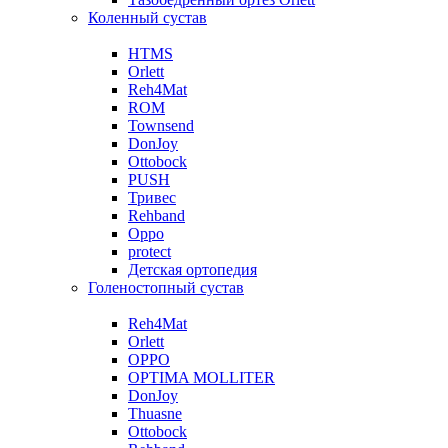
Коленный сустав
HTMS
Orlett
Reh4Mat
ROM
Townsend
DonJoy
Ottobock
PUSH
Тривес
Rehband
Oppo
protect
Детская ортопедия
Голеностопный сустав
Reh4Mat
Orlett
OPPO
OPTIMA MOLLITER
DonJoy
Thuasne
Ottobock