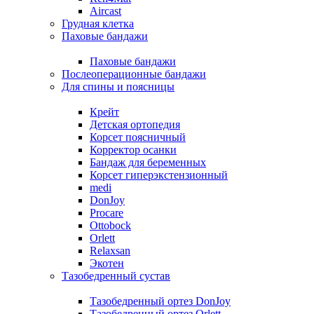
Aircast
Грудная клетка
Паховые бандажи
Паховые бандажи
Послеоперационные бандажи
Для спины и поясницы
Крейт
Детская ортопедия
Корсет поясничный
Корректор осанки
Бандаж для беременных
Корсет гиперэкстензионный
medi
DonJoy
Procare
Ottobock
Orlett
Relaxsan
Экотен
Тазобедренный сустав
Тазобедренный ортез DonJoy
Тазобедренный ортез Orlett