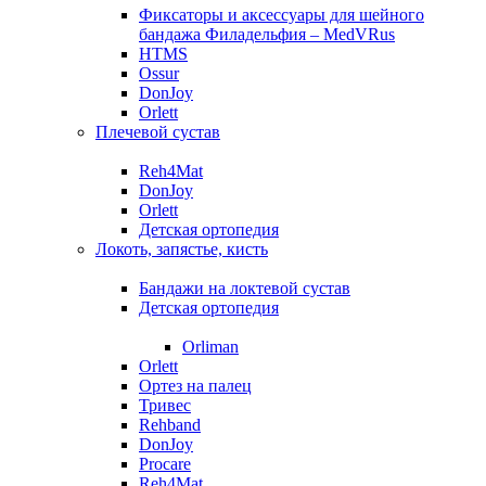
Фиксаторы и аксессуары для шейного
бандажа Филадельфия – MedVRus
HTMS
Ossur
DonJoy
Orlett
Плечевой сустав
Reh4Mat
DonJoy
Orlett
Детская ортопедия
Локоть, запястье, кисть
Бандажи на локтевой сустав
Детская ортопедия
Orliman
Orlett
Ортез на палец
Тривес
Rehband
DonJoy
Procare
Reh4Mat