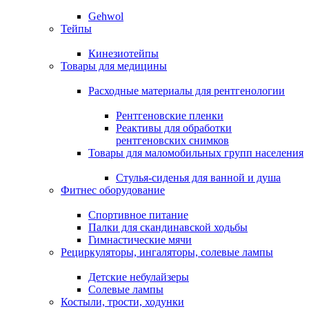
Gehwol
Тейпы
Кинезиотейпы
Товары для медицины
Расходные материалы для рентгенологии
Рентгеновские пленки
Реактивы для обработки
рентгеновских снимков
Товары для маломобильных групп населения
Стулья-сиденья для ванной и душа
Фитнес оборудование
Спортивное питание
Палки для скандинавской ходьбы
Гимнастические мячи
Рециркуляторы, ингаляторы, солевые лампы
Детские небулайзеры
Солевые лампы
Костыли, трости, ходунки