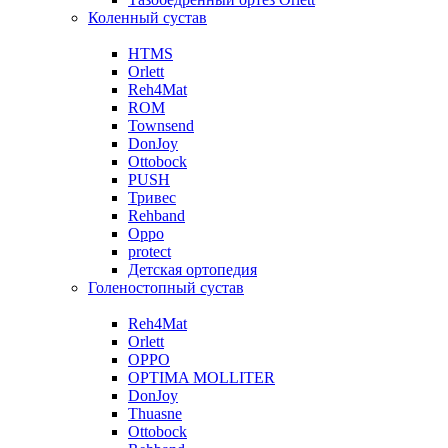
Коленный сустав
HTMS
Orlett
Reh4Mat
ROM
Townsend
DonJoy
Ottobock
PUSH
Тривес
Rehband
Oppo
protect
Детская ортопедия
Голеностопный сустав
Reh4Mat
Orlett
OPPO
OPTIMA MOLLITER
DonJoy
Thuasne
Ottobock