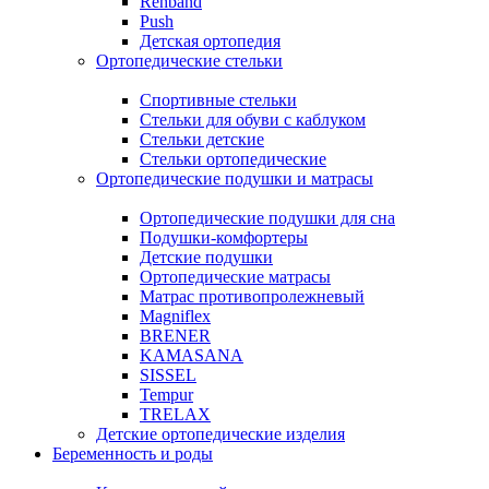
Rehband
Push
Детская ортопедия
Ортопедические стельки
Спортивные стельки
Стельки для обуви с каблуком
Стельки детские
Стельки ортопедические
Ортопедические подушки и матрасы
Ортопедические подушки для сна
Подушки-комфортеры
Детские подушки
Ортопедические матрасы
Матрас противопролежневый
Magniflex
BRENER
KAMASANA
SISSEL
Tempur
TRELAX
Детские ортопедические изделия
Беременность и роды