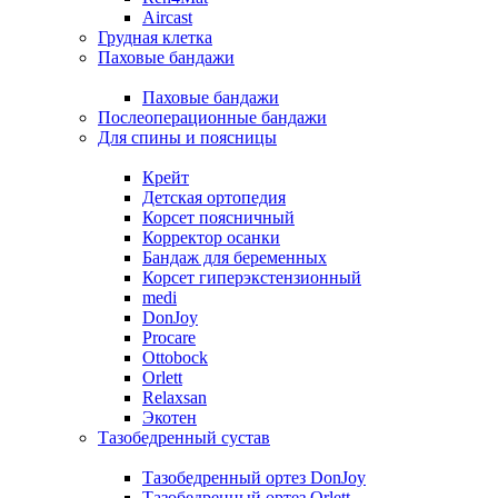
Aircast
Грудная клетка
Паховые бандажи
Паховые бандажи
Послеоперационные бандажи
Для спины и поясницы
Крейт
Детская ортопедия
Корсет поясничный
Корректор осанки
Бандаж для беременных
Корсет гиперэкстензионный
medi
DonJoy
Procare
Ottobock
Orlett
Relaxsan
Экотен
Тазобедренный сустав
Тазобедренный ортез DonJoy
Тазобедренный ортез Orlett