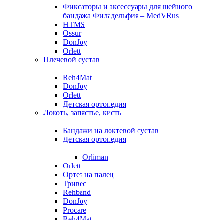
Фиксаторы и аксессуары для шейного
бандажа Филадельфия – MedVRus
HTMS
Ossur
DonJoy
Orlett
Плечевой сустав
Reh4Mat
DonJoy
Orlett
Детская ортопедия
Локоть, запястье, кисть
Бандажи на локтевой сустав
Детская ортопедия
Orliman
Orlett
Ортез на палец
Тривес
Rehband
DonJoy
Procare
Reh4Mat