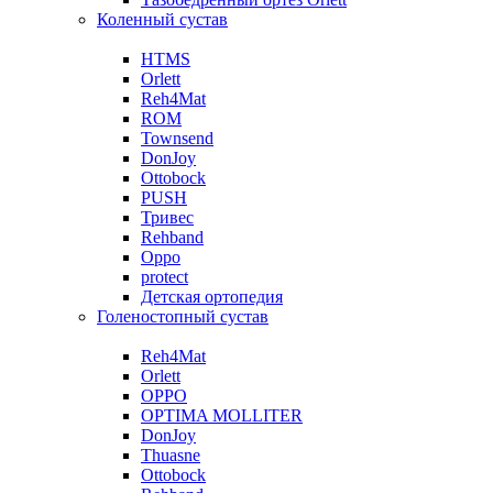
Коленный сустав
HTMS
Orlett
Reh4Mat
ROM
Townsend
DonJoy
Ottobock
PUSH
Тривес
Rehband
Oppo
protect
Детская ортопедия
Голеностопный сустав
Reh4Mat
Orlett
OPPO
OPTIMA MOLLITER
DonJoy
Thuasne
Ottobock