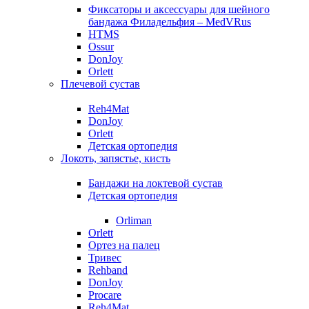
Фиксаторы и аксессуары для шейного
бандажа Филадельфия – MedVRus
HTMS
Ossur
DonJoy
Orlett
Плечевой сустав
Reh4Mat
DonJoy
Orlett
Детская ортопедия
Локоть, запястье, кисть
Бандажи на локтевой сустав
Детская ортопедия
Orliman
Orlett
Ортез на палец
Тривес
Rehband
DonJoy
Procare
Reh4Mat