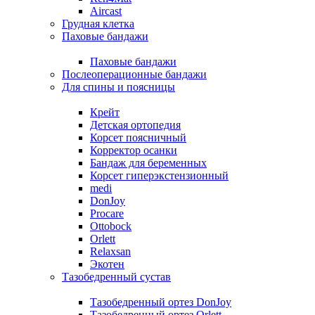
Aircast
Грудная клетка
Паховые бандажи
Паховые бандажи
Послеоперационные бандажи
Для спины и поясницы
Крейт
Детская ортопедия
Корсет поясничный
Корректор осанки
Бандаж для беременных
Корсет гиперэкстензионный
medi
DonJoy
Procare
Ottobock
Orlett
Relaxsan
Экотен
Тазобедренный сустав
Тазобедренный ортез DonJoy
Тазобедренный ортез Orlett