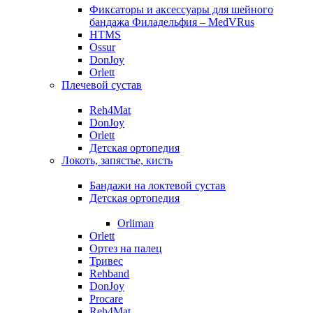
Фиксаторы и аксессуары для шейного
бандажа Филадельфия – MedVRus
HTMS
Ossur
DonJoy
Orlett
Плечевой сустав
Reh4Mat
DonJoy
Orlett
Детская ортопедия
Локоть, запястье, кисть
Бандажи на локтевой сустав
Детская ортопедия
Orliman
Orlett
Ортез на палец
Тривес
Rehband
DonJoy
Procare
Reh4Mat