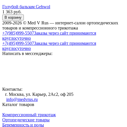
Голубой бальзам Gehwol
1 363
руб.
В корзину
2009-2026 © Med V Rus — интернет-салон ортопедических
товаров и компрессионного трикотажа
+7(985)999-5507
Заказы через сайт принимаются
круглосуточно
+7(495)999-5507
Заказы через сайт принимаются
круглосуточно
Написать в мессенджеры:
Контакты:
г. Москва, ул. Карьер, 2Ас2, оф 205
info@medvrus.ru
Каталог товаров
Компрессионный трикотаж
Ортопедические товары
Беременность и роды