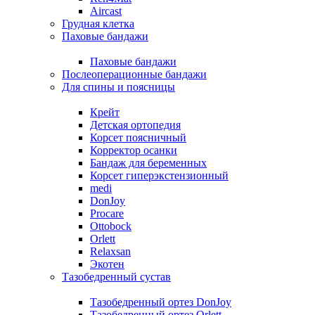
Aircast
Грудная клетка
Паховые бандажи
Паховые бандажи
Послеоперационные бандажи
Для спины и поясницы
Крейт
Детская ортопедия
Корсет поясничный
Корректор осанки
Бандаж для беременных
Корсет гиперэкстензионный
medi
DonJoy
Procare
Ottobock
Orlett
Relaxsan
Экотен
Тазобедренный сустав
Тазобедренный ортез DonJoy
Тазобедренный ортез Orlett