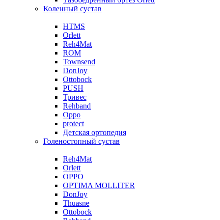
Коленный сустав
HTMS
Orlett
Reh4Mat
ROM
Townsend
DonJoy
Ottobock
PUSH
Тривес
Rehband
Oppo
protect
Детская ортопедия
Голеностопный сустав
Reh4Mat
Orlett
OPPO
OPTIMA MOLLITER
DonJoy
Thuasne
Ottobock