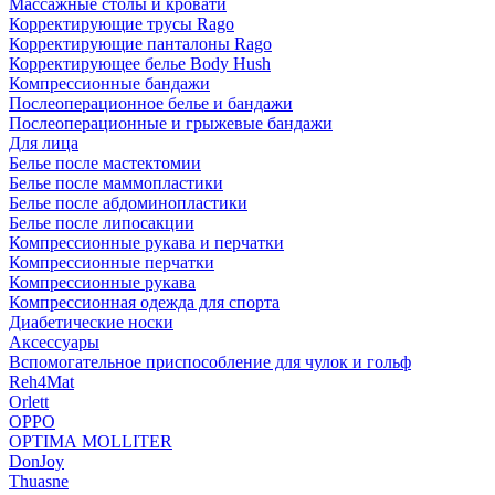
Массажные столы и кровати
Корректирующие трусы Rago
Корректирующие панталоны Rago
Корректирующее белье Body Hush
Компрессионные бандажи
Послеоперационное белье и бандажи
Послеоперационные и грыжевые бандажи
Для лица
Белье после мастектомии
Белье после маммопластики
Белье после абдоминопластики
Белье после липосакции
Компрессионные рукава и перчатки
Компрессионные перчатки
Компрессионные рукава
Компрессионная одежда для спорта
Диабетические носки
Аксессуары
Вспомогательное приспособление для чулок и гольф
Reh4Mat
Orlett
OPPO
OPTIMA MOLLITER
DonJoy
Thuasne