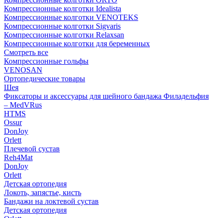
Компрессионные колготки Idealista
Компрессионные колготки VENOTEKS
Компрессионные колготки Sigvaris
Компрессионные колготки Relaxsan
Компрессионные колготки для беременных
Смотреть все
Компрессионные гольфы
VENOSAN
Ортопедические товары
Шея
Фиксаторы и аксессуары для шейного бандажа Филадельфия
– MedVRus
HTMS
Ossur
DonJoy
Orlett
Плечевой сустав
Reh4Mat
DonJoy
Orlett
Детская ортопедия
Локоть, запястье, кисть
Бандажи на локтевой сустав
Детская ортопедия