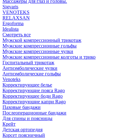
Массажеры для глаз и головы.
Sigvaris
VENOTEKS
RELAXSAN
Ergoforma
Idealista
Смотреть все
Мужской компрессионный трикотаж
Мужские компрессионные гольфы
Мужские компрессионные чулки
Мужские компрессионные колготы и трико
Госпитальный трикотаж
Антиэмболические чулки
Антиэмболические гольфы
Venoteks
Корректирующее белье
Корректирующие пояса Rago
Корректирующее боди Rago
Корректирующие капри Rago
Паховые бандажи
Послеоперационные бандажи
Для спины и поясницы
Крейт
Детская ортопедия
Корсет поясничный