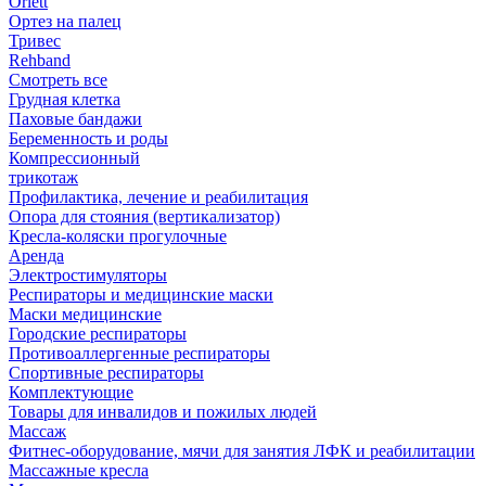
Orlett
Ортез на палец
Тривес
Rehband
Смотреть все
Грудная клетка
Паховые бандажи
Беременность и роды
Компрессионный
трикотаж
Профилактика, лечение и реабилитация
Опора для стояния (вертикализатор)
Кресла-коляски прогулочные
Аренда
Электростимуляторы
Респираторы и медицинские маски
Маски медицинские
Городские респираторы
Противоаллергенные респираторы
Спортивные респираторы
Комплектующие
Товары для инвалидов и пожилых людей
Массаж
Фитнес-оборудование, мячи для занятия ЛФК и реабилитации
Массажные кресла