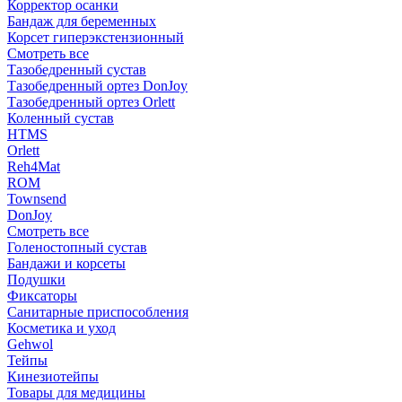
Корректор осанки
Бандаж для беременных
Корсет гиперэкстензионный
Смотреть все
Тазобедренный сустав
Тазобедренный ортез DonJoy
Тазобедренный ортез Orlett
Коленный сустав
HTMS
Orlett
Reh4Mat
ROM
Townsend
DonJoy
Смотреть все
Голеностопный сустав
Бандажи и корсеты
Подушки
Фиксаторы
Санитарные приспособления
Косметика и уход
Gehwol
Тейпы
Кинезиотейпы
Товары для медицины