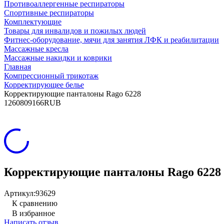
Противоаллергенные респираторы
Спортивные респираторы
Комплектующие
Товары для инвалидов и пожилых людей
Фитнес-оборудование, мячи для занятия ЛФК и реабилитации
Массажные кресла
Массажные накидки и коврики
Главная
Компрессионный трикотаж
Корректирующее белье
Корректирующие панталоны Rago 6228
12
6080
9166
RUB
Корректирующие панталоны Rago 6228
Артикул:
93629
К сравнению
В избранное
Написать отзыв