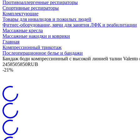
Противоаллергенные респираторы
Спортивные респираторы
Комплектующие
Товары для инвалидов и пожилых людей
Фитнес-оборудование, мячи для занятия ЛФК и реабилитации
Массажные кресла
Массажные накидки и коврики
Главная
Компрессионный трикотаж
Послеоперационное белье и бандажи
Бандаж боди компрессионный с высокой линией талии Valento (
24
5850
5850
RUB
-21%