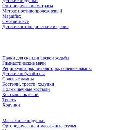
Детские подушки
Ортопедические матрасы
Матрас противопролежневый
Magniflex
Смотреть все
Детские ортопедические изделия
Палки для скандинавской ходьбы
Гимнастические мячи
Рециркуляторы, ингаляторы, солевые лампы
Детские небулайзеры
Солевые лампы
Костыли, трости, ходунки
Подмышечные костыли
Костыль локтевой
Трость
Ходунки
Массажные подушки
Ортопедические и массажные стулья