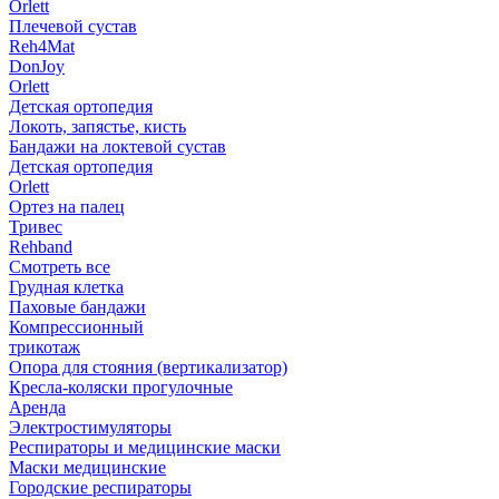
Orlett
Плечевой сустав
Reh4Mat
DonJoy
Orlett
Детская ортопедия
Локоть, запястье, кисть
Бандажи на локтевой сустав
Детская ортопедия
Orlett
Ортез на палец
Тривес
Rehband
Смотреть все
Грудная клетка
Паховые бандажи
Компрессионный
трикотаж
Опора для стояния (вертикализатор)
Кресла-коляски прогулочные
Аренда
Электростимуляторы
Респираторы и медицинские маски
Маски медицинские
Городские респираторы