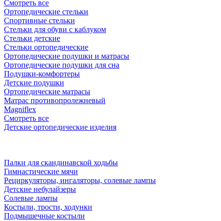
Смотреть все
Ортопедические стельки
Спортивные стельки
Стельки для обуви с каблуком
Стельки детские
Стельки ортопедические
Ортопедические подушки и матрасы
Ортопедические подушки для сна
Подушки-комфортеры
Детские подушки
Ортопедические матрасы
Матрас противопролежневый
Magniflex
Смотреть все
Детские ортопедические изделия
Палки для скандинавской ходьбы
Гимнастические мячи
Рециркуляторы, ингаляторы, солевые лампы
Детские небулайзеры
Солевые лампы
Костыли, трости, ходунки
Подмышечные костыли