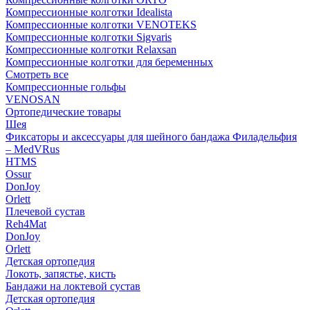
Компрессионные колготки Idealista
Компрессионные колготки VENOTEKS
Компрессионные колготки Sigvaris
Компрессионные колготки Relaxsan
Компрессионные колготки для беременных
Смотреть все
Компрессионные гольфы
VENOSAN
Ортопедические товары
Шея
Фиксаторы и аксессуары для шейного бандажа Филадельфия
– MedVRus
HTMS
Ossur
DonJoy
Orlett
Плечевой сустав
Reh4Mat
DonJoy
Orlett
Детская ортопедия
Локоть, запястье, кисть
Бандажи на локтевой сустав
Детская ортопедия