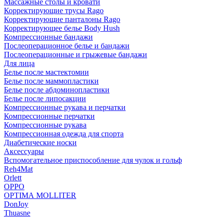
Массажные столы и кровати
Корректирующие трусы Rago
Корректирующие панталоны Rago
Корректирующее белье Body Hush
Компрессионные бандажи
Послеоперационное белье и бандажи
Послеоперационные и грыжевые бандажи
Для лица
Белье после мастектомии
Белье после маммопластики
Белье после абдоминопластики
Белье после липосакции
Компрессионные рукава и перчатки
Компрессионные перчатки
Компрессионные рукава
Компрессионная одежда для спорта
Диабетические носки
Аксессуары
Вспомогательное приспособление для чулок и гольф
Reh4Mat
Orlett
OPPO
OPTIMA MOLLITER
DonJoy
Thuasne