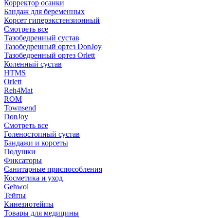
Корректор осанки
Бандаж для беременных
Корсет гиперэкстензионный
Смотреть все
Тазобедренный сустав
Тазобедренный ортез DonJoy
Тазобедренный ортез Orlett
Коленный сустав
HTMS
Orlett
Reh4Mat
ROM
Townsend
DonJoy
Смотреть все
Голеностопный сустав
Бандажи и корсеты
Подушки
Фиксаторы
Санитарные приспособления
Косметика и уход
Gehwol
Тейпы
Кинезиотейпы
Товары для медицины