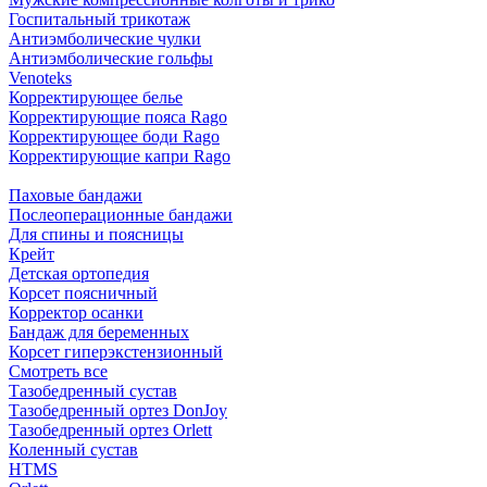
Госпитальный трикотаж
Антиэмболические чулки
Антиэмболические гольфы
Venoteks
Корректирующее белье
Корректирующие пояса Rago
Корректирующее боди Rago
Корректирующие капри Rago
Паховые бандажи
Послеоперационные бандажи
Для спины и поясницы
Крейт
Детская ортопедия
Корсет поясничный
Корректор осанки
Бандаж для беременных
Корсет гиперэкстензионный
Смотреть все
Тазобедренный сустав
Тазобедренный ортез DonJoy
Тазобедренный ортез Orlett
Коленный сустав
HTMS