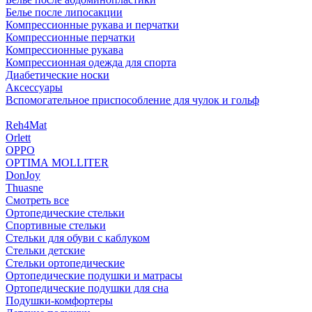
Белье после липосакции
Компрессионные рукава и перчатки
Компрессионные перчатки
Компрессионные рукава
Компрессионная одежда для спорта
Диабетические носки
Аксессуары
Вспомогательное приспособление для чулок и гольф
Reh4Mat
Orlett
OPPO
OPTIMA MOLLITER
DonJoy
Thuasne
Смотреть все
Ортопедические стельки
Спортивные стельки
Стельки для обуви с каблуком
Стельки детские
Стельки ортопедические
Ортопедические подушки и матрасы
Ортопедические подушки для сна
Подушки-комфортеры