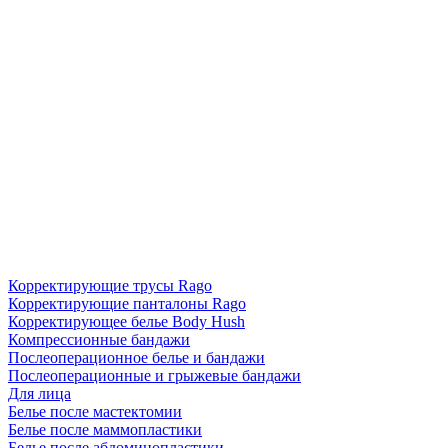
Корректирующие трусы Rago
Корректирующие панталоны Rago
Корректирующее белье Body Hush
Компрессионные бандажи
Послеоперационное белье и бандажи
Послеоперационные и грыжевые бандажи
Для лица
Белье после мастектомии
Белье после маммопластики
Белье после абдоминопластики