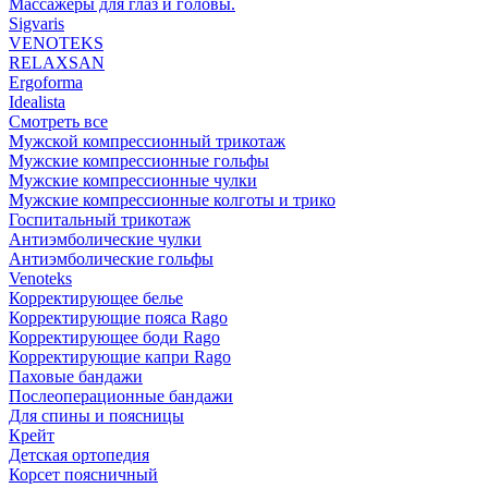
Массажеры для глаз и головы.
Sigvaris
VENOTEKS
RELAXSAN
Ergoforma
Idealista
Смотреть все
Мужской компрессионный трикотаж
Мужские компрессионные гольфы
Мужские компрессионные чулки
Мужские компрессионные колготы и трико
Госпитальный трикотаж
Антиэмболические чулки
Антиэмболические гольфы
Venoteks
Корректирующее белье
Корректирующие пояса Rago
Корректирующее боди Rago
Корректирующие капри Rago
Паховые бандажи
Послеоперационные бандажи
Для спины и поясницы
Крейт
Детская ортопедия
Корсет поясничный