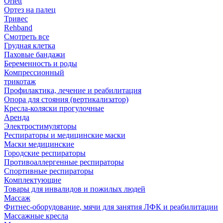
Orlett
Ортез на палец
Тривес
Rehband
Смотреть все
Грудная клетка
Паховые бандажи
Беременность и роды
Компрессионный
трикотаж
Профилактика, лечение и реабилитация
Опора для стояния (вертикализатор)
Кресла-коляски прогулочные
Аренда
Электростимуляторы
Респираторы и медицинские маски
Маски медицинские
Городские респираторы
Противоаллергенные респираторы
Спортивные респираторы
Комплектующие
Товары для инвалидов и пожилых людей
Массаж
Фитнес-оборудование, мячи для занятия ЛФК и реабилитации
Массажные кресла