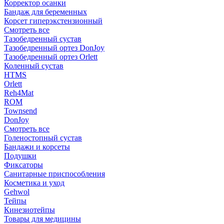
Корректор осанки
Бандаж для беременных
Корсет гиперэкстензионный
Смотреть все
Тазобедренный сустав
Тазобедренный ортез DonJoy
Тазобедренный ортез Orlett
Коленный сустав
HTMS
Orlett
Reh4Mat
ROM
Townsend
DonJoy
Смотреть все
Голеностопный сустав
Бандажи и корсеты
Подушки
Фиксаторы
Санитарные приспособления
Косметика и уход
Gehwol
Тейпы
Кинезиотейпы
Товары для медицины