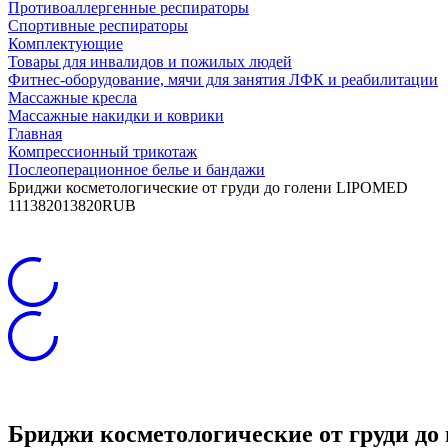
Противоаллергенные респираторы
Спортивные респираторы
Комплектующие
Товары для инвалидов и пожилых людей
Фитнес-оборудование, мячи для занятия ЛФК и реабилитации
Массажные кресла
Массажные накидки и коврики
Главная
Компрессионный трикотаж
Послеоперационное белье и бандажи
Бриджи косметологические от груди до голени LIPOMED
11
13820
13820
RUB
Бриджи косметологические от груди д