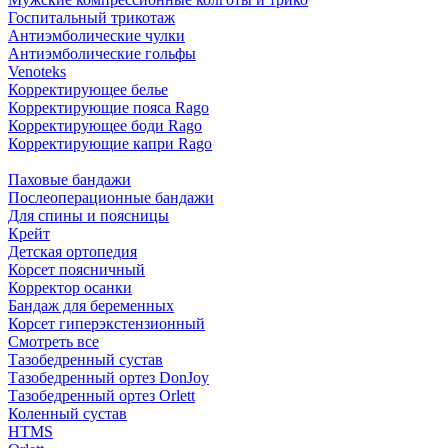
Госпитальный трикотаж
Антиэмболические чулки
Антиэмболические гольфы
Venoteks
Корректирующее белье
Корректирующие пояса Rago
Корректирующее боди Rago
Корректирующие капри Rago
Паховые бандажи
Послеоперационные бандажи
Для спины и поясницы
Крейт
Детская ортопедия
Корсет поясничный
Корректор осанки
Бандаж для беременных
Корсет гиперэкстензионный
Смотреть все
Тазобедренный сустав
Тазобедренный ортез DonJoy
Тазобедренный ортез Orlett
Коленный сустав
HTMS