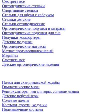
Смотреть все
Ортопедические стельки
Спортивные стельки
Стельки для обуви с каблуком
Стельки детские
Стельки ортопедические
Ортопедические подушки и матрасы
Ортопедические подушки для сна
Подушки-комфортеры
Детские подушки
Ортопедические матрасы
Матрас противопролежневый
Magniflex
Смотреть все
Детские ортопедические изделия
Палки для скандинавской ходьбы
Гимнастические мячи
Рециркуляторы, ингаляторы, солевые лампы
Детские небулайзеры
Солевые лампы
Костыли, трости, ходунки
Подмышечные костыли