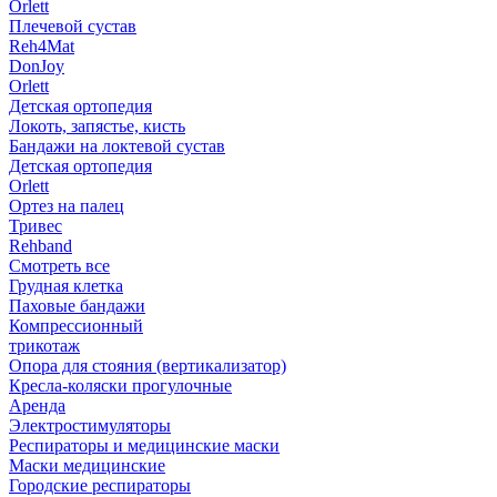
Orlett
Плечевой сустав
Reh4Mat
DonJoy
Orlett
Детская ортопедия
Локоть, запястье, кисть
Бандажи на локтевой сустав
Детская ортопедия
Orlett
Ортез на палец
Тривес
Rehband
Смотреть все
Грудная клетка
Паховые бандажи
Компрессионный
трикотаж
Опора для стояния (вертикализатор)
Кресла-коляски прогулочные
Аренда
Электростимуляторы
Респираторы и медицинские маски
Маски медицинские
Городские респираторы