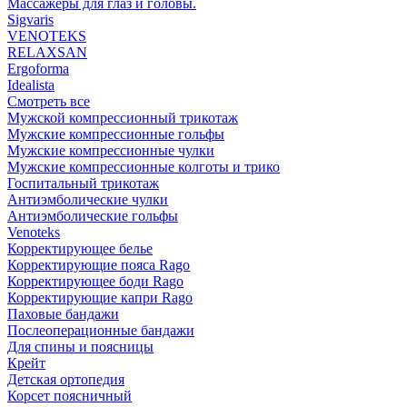
Массажеры для глаз и головы.
Sigvaris
VENOTEKS
RELAXSAN
Ergoforma
Idealista
Смотреть все
Мужской компрессионный трикотаж
Мужские компрессионные гольфы
Мужские компрессионные чулки
Мужские компрессионные колготы и трико
Госпитальный трикотаж
Антиэмболические чулки
Антиэмболические гольфы
Venoteks
Корректирующее белье
Корректирующие пояса Rago
Корректирующее боди Rago
Корректирующие капри Rago
Паховые бандажи
Послеоперационные бандажи
Для спины и поясницы
Крейт
Детская ортопедия
Корсет поясничный