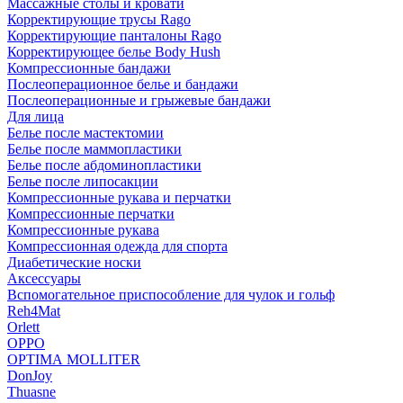
Массажные столы и кровати
Корректирующие трусы Rago
Корректирующие панталоны Rago
Корректирующее белье Body Hush
Компрессионные бандажи
Послеоперационное белье и бандажи
Послеоперационные и грыжевые бандажи
Для лица
Белье после мастектомии
Белье после маммопластики
Белье после абдоминопластики
Белье после липосакции
Компрессионные рукава и перчатки
Компрессионные перчатки
Компрессионные рукава
Компрессионная одежда для спорта
Диабетические носки
Аксессуары
Вспомогательное приспособление для чулок и гольф
Reh4Mat
Orlett
OPPO
OPTIMA MOLLITER
DonJoy
Thuasne