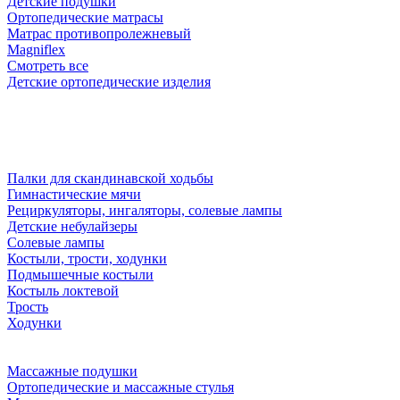
Детские подушки
Ортопедические матрасы
Матрас противопролежневый
Magniflex
Смотреть все
Детские ортопедические изделия
Палки для скандинавской ходьбы
Гимнастические мячи
Рециркуляторы, ингаляторы, солевые лампы
Детские небулайзеры
Солевые лампы
Костыли, трости, ходунки
Подмышечные костыли
Костыль локтевой
Трость
Ходунки
Массажные подушки
Ортопедические и массажные стулья