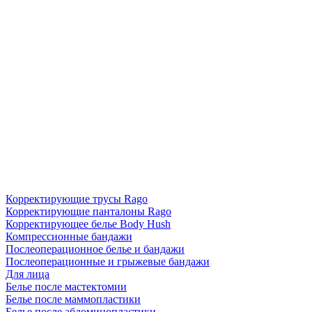
Корректирующие трусы Rago
Корректирующие панталоны Rago
Корректирующее белье Body Hush
Компрессионные бандажи
Послеоперационное белье и бандажи
Послеоперационные и грыжевые бандажи
Для лица
Белье после мастектомии
Белье после маммопластики
Белье после абдоминопластики