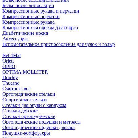
Белье после липосакции
Компрессионные рукава и перчатки
Компрессионные перчатки
Компрессионные рукава
Компрессионная одежда для спорта
Диабетические носки
Аксессуары
Вспомогательное приспособление для чулок и гольф
Reh4Mat
Orlett
OPPO
OPTIMA MOLLITER
DonJoy
Thuasne
Смотреть все
Ортопедические стельки
Спортивные стельки
Стельки для обуви с каблуком
Стельки детские
Стельки ортопедические
Ортопедические подушки и матрасы
Ортопедические подушки для сна
Подушки-комфортеры