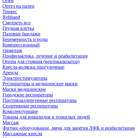
Orlett
Ортез на палец
Тривес
Rehband
Смотреть все
Грудная клетка
Паховые бандажи
Беременность и роды
Компрессионный
трикотаж
Профилактика, лечение и реабилитация
Опора для стояния (вертикализатор)
Кресла-коляски прогулочные
Аренда
Электростимуляторы
Респираторы и медицинские маски
Маски медицинские
Городские респираторы
Противоаллергенные респираторы
Спортивные респираторы
Комплектующие
Товары для инвалидов и пожилых людей
Массаж
Фитнес-оборудование, мячи для занятия ЛФК и реабилитации
Массажные кресла