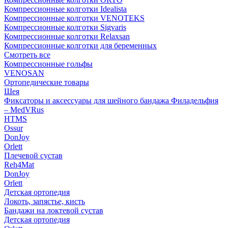
Компрессионные колготки Idealista
Компрессионные колготки VENOTEKS
Компрессионные колготки Sigvaris
Компрессионные колготки Relaxsan
Компрессионные колготки для беременных
Смотреть все
Компрессионные гольфы
VENOSAN
Ортопедические товары
Шея
Фиксаторы и аксессуары для шейного бандажа Филадельфия
– MedVRus
HTMS
Ossur
DonJoy
Orlett
Плечевой сустав
Reh4Mat
DonJoy
Orlett
Детская ортопедия
Локоть, запястье, кисть
Бандажи на локтевой сустав
Детская ортопедия