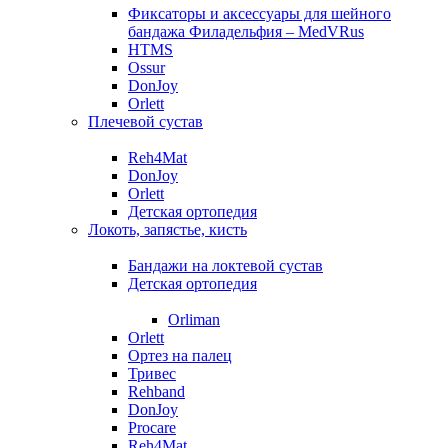
Фиксаторы и аксессуары для шейного
бандажа Филадельфия – MedVRus
HTMS
Ossur
DonJoy
Orlett
Плечевой сустав
Reh4Mat
DonJoy
Orlett
Детская ортопедия
Локоть, запястье, кисть
Бандажи на локтевой сустав
Детская ортопедия
Orliman
Orlett
Ортез на палец
Тривес
Rehband
DonJoy
Procare
Reh4Mat