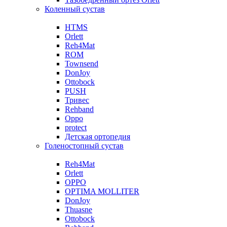
Коленный сустав
HTMS
Orlett
Reh4Mat
ROM
Townsend
DonJoy
Ottobock
PUSH
Тривес
Rehband
Oppo
protect
Детская ортопедия
Голеностопный сустав
Reh4Mat
Orlett
OPPO
OPTIMA MOLLITER
DonJoy
Thuasne
Ottobock