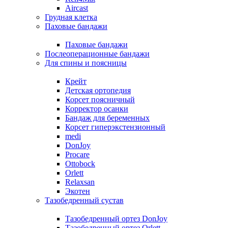
Aircast
Грудная клетка
Паховые бандажи
Паховые бандажи
Послеоперационные бандажи
Для спины и поясницы
Крейт
Детская ортопедия
Корсет поясничный
Корректор осанки
Бандаж для беременных
Корсет гиперэкстензионный
medi
DonJoy
Procare
Ottobock
Orlett
Relaxsan
Экотен
Тазобедренный сустав
Тазобедренный ортез DonJoy
Тазобедренный ортез Orlett