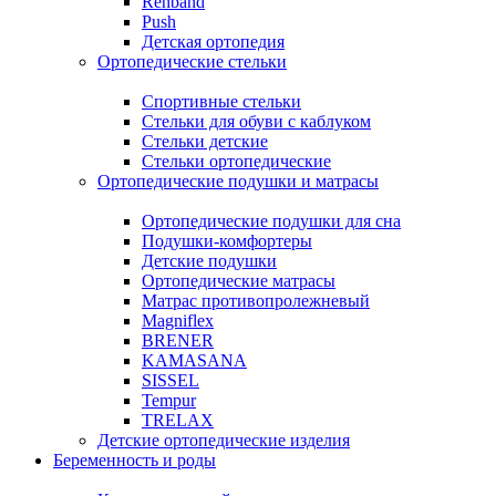
Rehband
Push
Детская ортопедия
Ортопедические стельки
Спортивные стельки
Стельки для обуви с каблуком
Стельки детские
Стельки ортопедические
Ортопедические подушки и матрасы
Ортопедические подушки для сна
Подушки-комфортеры
Детские подушки
Ортопедические матрасы
Матрас противопролежневый
Magniflex
BRENER
KAMASANA
SISSEL
Tempur
TRELAX
Детские ортопедические изделия
Беременность и роды