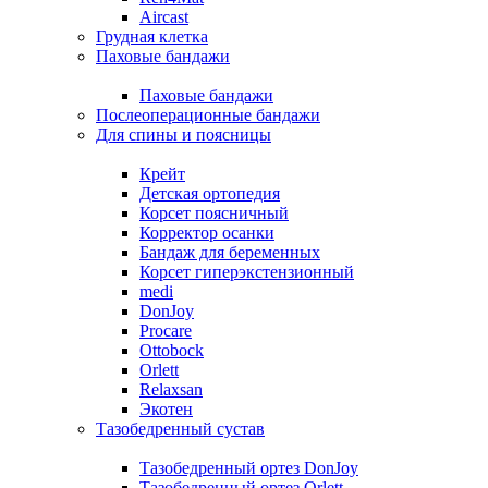
Aircast
Грудная клетка
Паховые бандажи
Паховые бандажи
Послеоперационные бандажи
Для спины и поясницы
Крейт
Детская ортопедия
Корсет поясничный
Корректор осанки
Бандаж для беременных
Корсет гиперэкстензионный
medi
DonJoy
Procare
Ottobock
Orlett
Relaxsan
Экотен
Тазобедренный сустав
Тазобедренный ортез DonJoy
Тазобедренный ортез Orlett