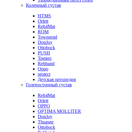
Коленный сустав
HTMS
Orlett
Reh4Mat
ROM
Townsend
DonJoy
Ottobock
PUSH
Тривес
Rehband
Oppo
protect
Детская ортопедия
Голеностопный сустав
Reh4Mat
Orlett
OPPO
OPTIMA MOLLITER
DonJoy
Thuasne
Ottobock