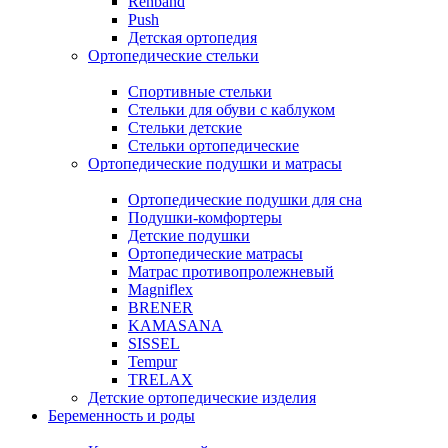
Rehband
Push
Детская ортопедия
Ортопедические стельки
Спортивные стельки
Стельки для обуви с каблуком
Стельки детские
Стельки ортопедические
Ортопедические подушки и матрасы
Ортопедические подушки для сна
Подушки-комфортеры
Детские подушки
Ортопедические матрасы
Матрас противопролежневый
Magniflex
BRENER
KAMASANA
SISSEL
Tempur
TRELAX
Детские ортопедические изделия
Беременность и роды