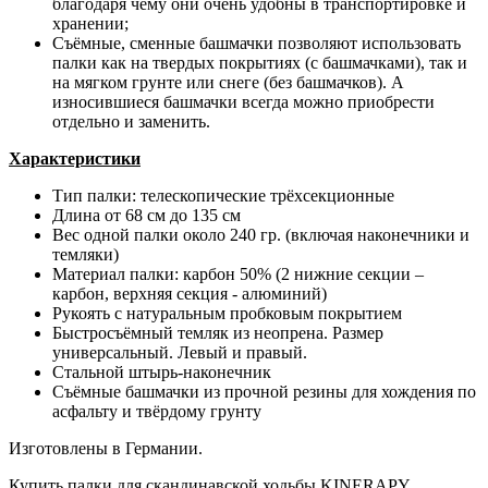
благодаря чему они очень удобны в транспортировке и
хранении;
Съёмные, сменные башмачки позволяют использовать
палки как на твердых покрытиях (с башмачками), так и
на мягком грунте или снеге (без башмачков). А
износившиеся башмачки всегда можно приобрести
отдельно и заменить.
Характеристики
Тип палки: телескопические трёхсекционные
Длина от 68 см до 135 см
Вес одной палки около 240 гр. (включая наконечники и
темляки)
Материал палки: карбон 50% (2 нижние секции –
карбон, верхняя секция - алюминий)
Рукоять с натуральным пробковым покрытием
Быстросъёмный темляк из неопрена. Размер
универсальный. Левый и правый.
Стальной штырь-наконечник
Съёмные башмачки из прочной резины для хождения по
асфальту и твёрдому грунту
Изготовлены в Германии.
Купить палки для скандинавской ходьбы KINERAPY