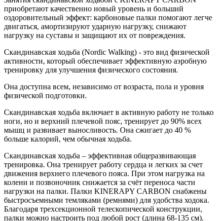
приобретают качественно новый уровень и больший
оздоровительный эффект: карбоновые палки помогают легче
двигаться, амортизируют ударную нагрузку, снижают
нагрузку на суставы и защищают их от повреждения.
Скандинавская ходьба (Nordic Walking) - это вид физической
активности, который обеспечивает эффективную аэробную
тренировку для улучшения физического состояния.
Она доступна всем, независимо от возраста, пола и уровня
физической подготовки.
Скандинавская ходьба включает в активную работу не только
ноги, но и верхний плечевой пояс, тренирует до 90% всех
мышц и развивает выносливость. Она сжигает до 40 %
больше калорий, чем обычная ходьба.
Скандинавская ходьба – эффективная общеразвивающая
тренировка. Она тренирует работу сердца и легких за счет
движения верхнего плечевого пояса. При этом нагрузка на
колени и позвоночник снижается за счёт переноса части
нагрузки на палки. Палки KINERAPY CARBON снабжены
быстросъемными темляками (ремнями) для удобства ходока.
Благодаря трехсекционной телескопической конструкции,
палки можно настроить под любой рост (длина 68-135 см).