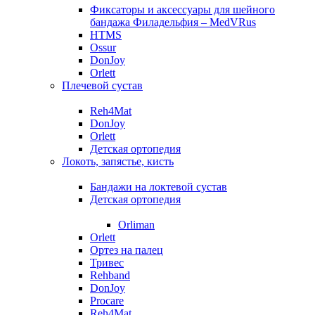
Фиксаторы и аксессуары для шейного
бандажа Филадельфия – MedVRus
HTMS
Ossur
DonJoy
Orlett
Плечевой сустав
Reh4Mat
DonJoy
Orlett
Детская ортопедия
Локоть, запястье, кисть
Бандажи на локтевой сустав
Детская ортопедия
Orliman
Orlett
Ортез на палец
Тривес
Rehband
DonJoy
Procare
Reh4Mat