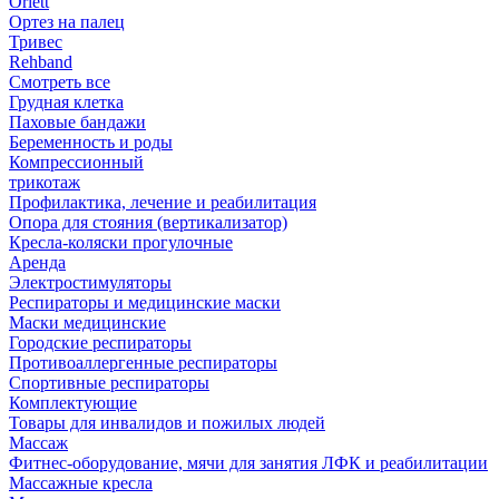
Orlett
Ортез на палец
Тривес
Rehband
Смотреть все
Грудная клетка
Паховые бандажи
Беременность и роды
Компрессионный
трикотаж
Профилактика, лечение и реабилитация
Опора для стояния (вертикализатор)
Кресла-коляски прогулочные
Аренда
Электростимуляторы
Респираторы и медицинские маски
Маски медицинские
Городские респираторы
Противоаллергенные респираторы
Спортивные респираторы
Комплектующие
Товары для инвалидов и пожилых людей
Массаж
Фитнес-оборудование, мячи для занятия ЛФК и реабилитации
Массажные кресла