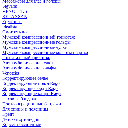
Массажеры для глаз и головы.
Sigvaris
VENOTEKS
RELAXSAN
Ergoforma
Idealista
Смотреть все
Мужской компрессионный трикотаж
Мужские компрессионные гольфы
Мужские компрессионные чулки
Мужские компрессионные колготы и трико
Госпитальный трикотаж
Антиэмболические чулки
Антиэмболические гольфы
Venoteks
Корректирующее белье
Корректирующие пояса Rago
Корректирующее боди Rago
Корректирующие капри Rago
Паховые бандажи
Послеоперационные бандажи
Для спины и поясницы
Крейт
Детская ортопедия
Корсет поясничный