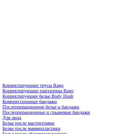
Корректирующие трусы Rago
Корректирующие панталоны Rago
Корректирующее белье Body Hush
Компрессионные бандажи
Послеоперационное белье и бандажи
Послеоперационные и грыжевые бандажи
Для лица
Белье после мастектомии
Белье после маммопластики
Белье после абдоминопластики