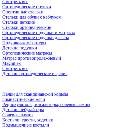
Смотреть все
Ортопедические стельки
Спортивные стельки
Стельки для обуви с каблуком
Стельки детские
Стельки ортопедические
Ортопедические подушки и матрасы
Ортопедические подушки для сна
Подушки-комфортеры
Детские подушки
Ортопедические матрасы
Матрас противопролежневый
Magniflex
Смотреть все
Детские ортопедические изделия
Палки для скандинавской ходьбы
Гимнастические мячи
Рециркуляторы, ингаляторы, солевые лампы
Детские небулайзеры
Солевые лампы
Костыли, трости, ходунки
Подмышечные костыли