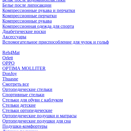
Белье после липосакции
Компрессионные рукава и перчатки
Компрессионные перчатки
Компрессионные рукава
Компрессионная одежда для спорта
Диабетические носки
Аксессуары
Вспомогательное приспособление для чулок и гольф
Reh4Mat
Orlett
OPPO
OPTIMA MOLLITER
DonJoy
Thuasne
Смотреть все
Ортопедические стельки
Спортивные стельки
Стельки для обуви с каблуком
Стельки детские
Стельки ортопедические
Ортопедические подушки и матрасы
Ортопедические подушки для сна
Подушки-комфортеры