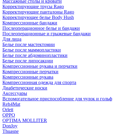
Массажные столы и кровати
Корректирующие трусы Rago
Корректирующие панталоны Rago
Корректирующее белье Body Hush
Компрессионные бандажи
Послеоперационное белье и бандажи
Послеоперационные и грыжевые бандажи
Для лица
Белье после мастектомии
Белье после маммопластики
Белье после абдоминопластики
Белье после липосакции
Компрессионные рукава и перчатки
Компрессионные перчатки
Компрессионные рукава
Компрессионная одежда для спорта
Диабетические носки
Аксессуары
Вспомогательное приспособление для чулок и гольф
Reh4Mat
Orlett
OPPO
OPTIMA MOLLITER
DonJoy
Thuasne