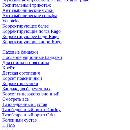
Госпитальный трикотаж
Антиэмболические чулки
Антиэмболические гольфы
Venoteks
Корректирующее белье
Корректирующие пояса Rago
Корректирующее боди Rago
Корректирующие капри Rago
Паховые бандажи
Послеоперационные бандажи
Для спины и поясницы
Крейт
Детская ортопедия
Корсет поясничный
Корректор осанки
Бандаж для беременных
Корсет гиперэкстензионный
Смотреть все
Тазобедренный сустав
Тазобедренный ортез DonJoy
Тазобедренный ортез Orlett
Коленный сустав
HTMS