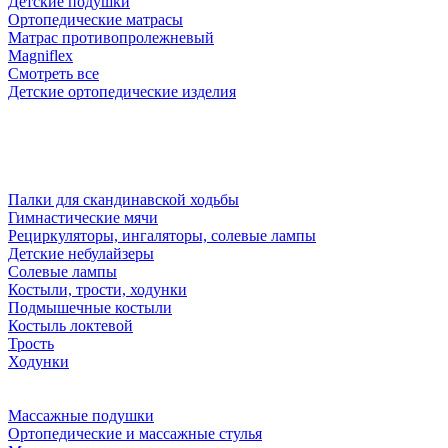
Детские подушки
Ортопедические матрасы
Матрас противопролежневый
Magniflex
Смотреть все
Детские ортопедические изделия
Палки для скандинавской ходьбы
Гимнастические мячи
Рециркуляторы, ингаляторы, солевые лампы
Детские небулайзеры
Солевые лампы
Костыли, трости, ходунки
Подмышечные костыли
Костыль локтевой
Трость
Ходунки
Массажные подушки
Ортопедические и массажные стулья