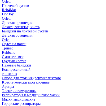
Orlett
Плечевой сустав
Reh4Mat
DonJoy
Orlett
Детская ортопедия
Локоть, запястье, кисть
Бандажи на локтевой сустав
Детская ортопедия
Orlett
Ортез на палец
Тривес
Rehband
Смотреть все
Грудная клетка
Паховые бандажи
Компрессионный
трикотаж
Опора для стояния (вертикализатор)
Кресла-коляски прогулочные
Аренда
Электростимуляторы
Респираторы и медицинские маски
Маски медицинские
Городские респираторы