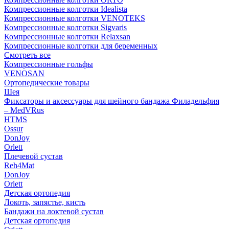
Компрессионные колготки Idealista
Компрессионные колготки VENOTEKS
Компрессионные колготки Sigvaris
Компрессионные колготки Relaxsan
Компрессионные колготки для беременных
Смотреть все
Компрессионные гольфы
VENOSAN
Ортопедические товары
Шея
Фиксаторы и аксессуары для шейного бандажа Филадельфия
– MedVRus
HTMS
Ossur
DonJoy
Orlett
Плечевой сустав
Reh4Mat
DonJoy
Orlett
Детская ортопедия
Локоть, запястье, кисть
Бандажи на локтевой сустав
Детская ортопедия