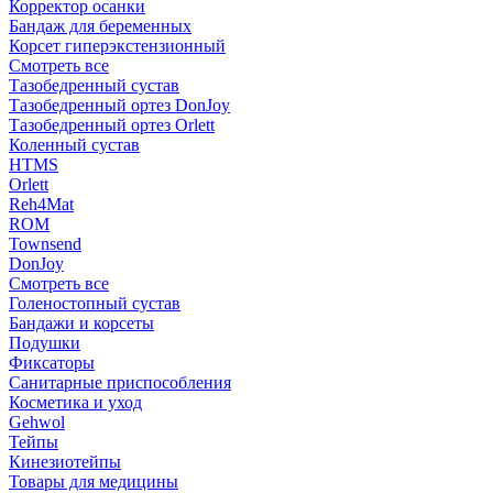
Корректор осанки
Бандаж для беременных
Корсет гиперэкстензионный
Смотреть все
Тазобедренный сустав
Тазобедренный ортез DonJoy
Тазобедренный ортез Orlett
Коленный сустав
HTMS
Orlett
Reh4Mat
ROM
Townsend
DonJoy
Смотреть все
Голеностопный сустав
Бандажи и корсеты
Подушки
Фиксаторы
Санитарные приспособления
Косметика и уход
Gehwol
Тейпы
Кинезиотейпы
Товары для медицины