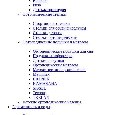
Rehband
Push
Детская ортопедия
Ортопедические стельки
Спортивные стельки
Стельки для обуви с каблуком
Стельки детские
Стельки ортопедические
Ортопедические подушки и матрасы
Ортопедические подушки для сна
Подушки-комфортеры
Детские подушки
Ортопедические матрасы
Матрас противопролежневый
Magniflex
BRENER
KAMASANA
SISSEL
Tempur
TRELAX
Детские ортопедические изделия
Беременность и роды