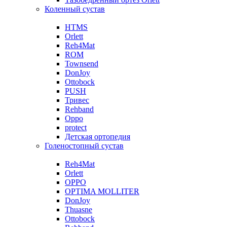
Коленный сустав
HTMS
Orlett
Reh4Mat
ROM
Townsend
DonJoy
Ottobock
PUSH
Тривес
Rehband
Oppo
protect
Детская ортопедия
Голеностопный сустав
Reh4Mat
Orlett
OPPO
OPTIMA MOLLITER
DonJoy
Thuasne
Ottobock