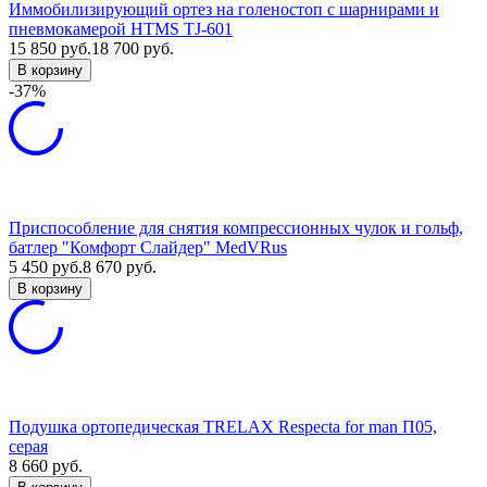
Иммобилизирующий ортез на голеностоп с шарнирами и
пневмокамерой HTMS TJ-601
15 850
руб.
18 700
руб.
В корзину
-37%
Приспособление для снятия компрессионных чулок и гольф,
батлер "Комфорт Слайдер" MedVRus
5 450
руб.
8 670
руб.
В корзину
Подушка ортопедическая TRELAX Respecta for man П05,
серая
8 660
руб.