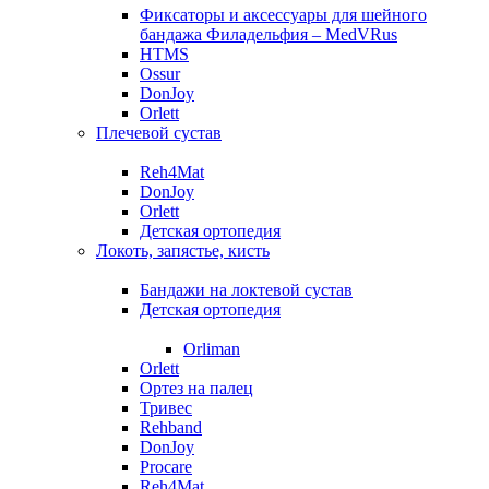
Фиксаторы и аксессуары для шейного
бандажа Филадельфия – MedVRus
HTMS
Ossur
DonJoy
Orlett
Плечевой сустав
Reh4Mat
DonJoy
Orlett
Детская ортопедия
Локоть, запястье, кисть
Бандажи на локтевой сустав
Детская ортопедия
Orliman
Orlett
Ортез на палец
Тривес
Rehband
DonJoy
Procare
Reh4Mat