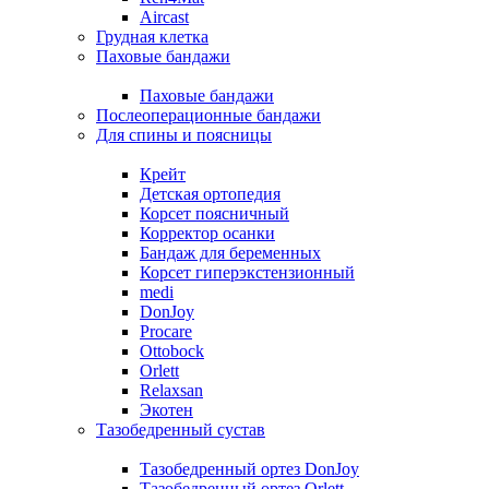
Aircast
Грудная клетка
Паховые бандажи
Паховые бандажи
Послеоперационные бандажи
Для спины и поясницы
Крейт
Детская ортопедия
Корсет поясничный
Корректор осанки
Бандаж для беременных
Корсет гиперэкстензионный
medi
DonJoy
Procare
Ottobock
Orlett
Relaxsan
Экотен
Тазобедренный сустав
Тазобедренный ортез DonJoy
Тазобедренный ортез Orlett