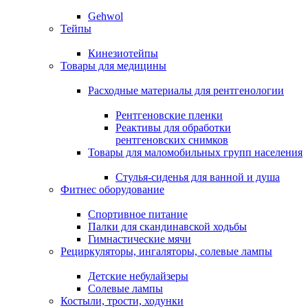
Gehwol
Тейпы
Кинезиотейпы
Товары для медицины
Расходные материалы для рентгенологии
Рентгеновские пленки
Реактивы для обработки
рентгеновских снимков
Товары для маломобильных групп населения
Стулья-сиденья для ванной и душа
Фитнес оборудование
Спортивное питание
Палки для скандинавской ходьбы
Гимнастические мячи
Рециркуляторы, ингаляторы, солевые лампы
Детские небулайзеры
Солевые лампы
Костыли, трости, ходунки