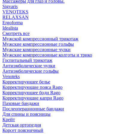
Массажеры для глаз и головы.
Sigvaris
VENOTEKS
RELAXSAN
Ergoforma
Idealista
Смотреть все
Мужской компрессионный трикотаж
Мужские компрессионные гольфы
Мужские компрессионные чулки
Мужские компрессионные колготы и трико
Госпитальный трикотаж
Антиэмболические чулки
Антиэмболические гольфы
Venoteks
Корректирующее белье
Корректирующие пояса Rago
Корректирующее боди Rago
Корректирующие капри Rago
Паховые бандажи
Послеоперационные бандажи
Для спины и поясницы
Крейт
Детская ортопедия
Корсет поясничный