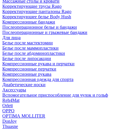
Массажные столы и кровати
Корректирующие трусы Rago
Корректирующие панталоны Rago
Корректирующее белье Body Hush
Компрессионные бандажи
Послеоперационное белье и бандажи
Послеоперационные и грыжевые бандажи
Для лица
Белье после мастектомии
Белье после маммопластики
Белье после абдоминопластики
Белье после липосакции
Компрессионные рукава и перчатки
Компрессионные перчатки
Компрессионные рукава
Компрессионная одежда для спорта
Диабетические носки
Аксессуары
Вспомогательное приспособление для чулок и гольф
Reh4Mat
Orlett
OPPO
OPTIMA MOLLITER
DonJoy
Thuasne