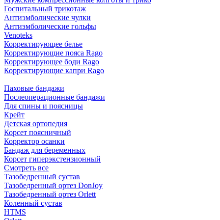
Госпитальный трикотаж
Антиэмболические чулки
Антиэмболические гольфы
Venoteks
Корректирующее белье
Корректирующие пояса Rago
Корректирующее боди Rago
Корректирующие капри Rago
Паховые бандажи
Послеоперационные бандажи
Для спины и поясницы
Крейт
Детская ортопедия
Корсет поясничный
Корректор осанки
Бандаж для беременных
Корсет гиперэкстензионный
Смотреть все
Тазобедренный сустав
Тазобедренный ортез DonJoy
Тазобедренный ортез Orlett
Коленный сустав
HTMS