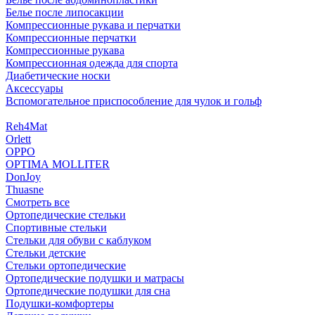
Белье после липосакции
Компрессионные рукава и перчатки
Компрессионные перчатки
Компрессионные рукава
Компрессионная одежда для спорта
Диабетические носки
Аксессуары
Вспомогательное приспособление для чулок и гольф
Reh4Mat
Orlett
OPPO
OPTIMA MOLLITER
DonJoy
Thuasne
Смотреть все
Ортопедические стельки
Спортивные стельки
Стельки для обуви с каблуком
Стельки детские
Стельки ортопедические
Ортопедические подушки и матрасы
Ортопедические подушки для сна
Подушки-комфортеры