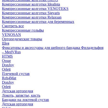
Компрессионные колготки Idealista
Компрессионные колготки VENOTEKS
Компрессионные колготки Sigvaris
Компрессионные колготки Relaxsan
Компрессионные колготки для беременных
Смотреть все
Компрессионные гольфы
VENOSAN
Ортопедические товары
Шея
Фиксаторы и аксессуары для шейного бандажа Филадельфия
– MedVRus
HTMS
Ossur
DonJoy
Orlett
Плечевой сустав
Reh4Mat
DonJoy
Orlett
Детская ортопедия
Локоть, запястье, кисть
Бандажи на локтевой сустав
Детская ортопедия