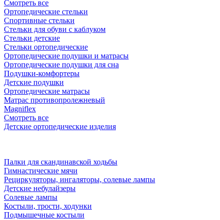
Смотреть все
Ортопедические стельки
Спортивные стельки
Стельки для обуви с каблуком
Стельки детские
Стельки ортопедические
Ортопедические подушки и матрасы
Ортопедические подушки для сна
Подушки-комфортеры
Детские подушки
Ортопедические матрасы
Матрас противопролежневый
Magniflex
Смотреть все
Детские ортопедические изделия
Палки для скандинавской ходьбы
Гимнастические мячи
Рециркуляторы, ингаляторы, солевые лампы
Детские небулайзеры
Солевые лампы
Костыли, трости, ходунки
Подмышечные костыли