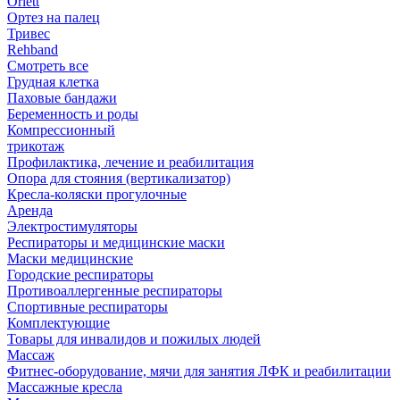
Orlett
Ортез на палец
Тривес
Rehband
Смотреть все
Грудная клетка
Паховые бандажи
Беременность и роды
Компрессионный
трикотаж
Профилактика, лечение и реабилитация
Опора для стояния (вертикализатор)
Кресла-коляски прогулочные
Аренда
Электростимуляторы
Респираторы и медицинские маски
Маски медицинские
Городские респираторы
Противоаллергенные респираторы
Спортивные респираторы
Комплектующие
Товары для инвалидов и пожилых людей
Массаж
Фитнес-оборудование, мячи для занятия ЛФК и реабилитации
Массажные кресла