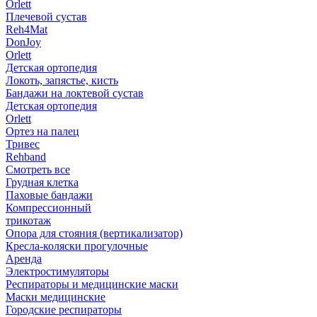
Orlett
Плечевой сустав
Reh4Mat
DonJoy
Orlett
Детская ортопедия
Локоть, запястье, кисть
Бандажи на локтевой сустав
Детская ортопедия
Orlett
Ортез на палец
Тривес
Rehband
Смотреть все
Грудная клетка
Паховые бандажи
Компрессионный
трикотаж
Опора для стояния (вертикализатор)
Кресла-коляски прогулочные
Аренда
Электростимуляторы
Респираторы и медицинские маски
Маски медицинские
Городские респираторы