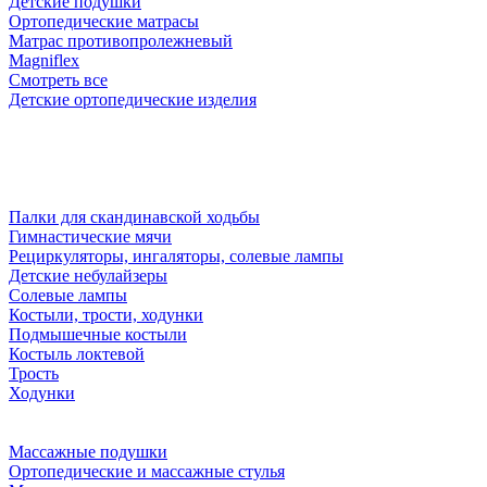
Детские подушки
Ортопедические матрасы
Матрас противопролежневый
Magniflex
Смотреть все
Детские ортопедические изделия
Палки для скандинавской ходьбы
Гимнастические мячи
Рециркуляторы, ингаляторы, солевые лампы
Детские небулайзеры
Солевые лампы
Костыли, трости, ходунки
Подмышечные костыли
Костыль локтевой
Трость
Ходунки
Массажные подушки
Ортопедические и массажные стулья