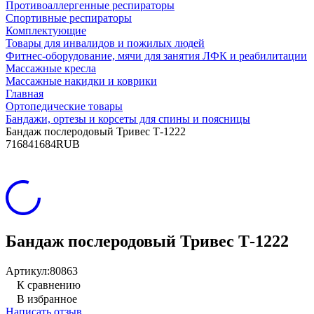
Противоаллергенные респираторы
Спортивные респираторы
Комплектующие
Товары для инвалидов и пожилых людей
Фитнес-оборудование, мячи для занятия ЛФК и реабилитации
Массажные кресла
Массажные накидки и коврики
Главная
Ортопедические товары
Бандажи, ортезы и корсеты для спины и поясницы
Бандаж послеродовый Тривес Т-1222
7
1684
1684
RUB
Бандаж послеродовый Тривес Т-1222
Артикул:
80863
К сравнению
В избранное
Написать отзыв