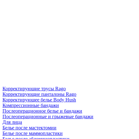
Корректирующие трусы Rago
Корректирующие панталоны Rago
Корректирующее белье Body Hush
Компрессионные бандажи
Послеоперационное белье и бандажи
Послеоперационные и грыжевые бандажи
Для лица
Белье после мастектомии
Белье после маммопластики
Белье после абдоминопластики