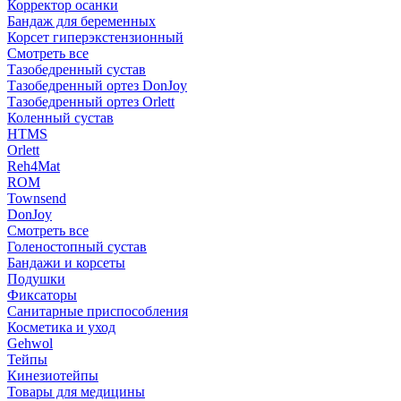
Корректор осанки
Бандаж для беременных
Корсет гиперэкстензионный
Смотреть все
Тазобедренный сустав
Тазобедренный ортез DonJoy
Тазобедренный ортез Orlett
Коленный сустав
HTMS
Orlett
Reh4Mat
ROM
Townsend
DonJoy
Смотреть все
Голеностопный сустав
Бандажи и корсеты
Подушки
Фиксаторы
Санитарные приспособления
Косметика и уход
Gehwol
Тейпы
Кинезиотейпы
Товары для медицины