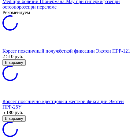
Medi
при болезни Шойермана-Мау
при гиперкифозе
при
остеопорозе
при переломе
Рекомендуем
Корсет поясничный полужёсткой фиксации Экотен ПРР-121
2 510
руб.
В корзину
Корсет пояснично-крестцовый жёсткой фиксации Экотен
ПРР-25У
5 180
руб.
В корзину