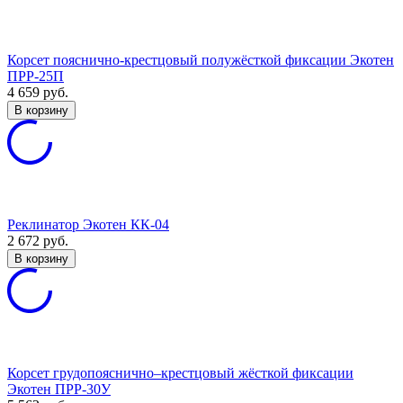
Корсет пояснично-крестцовый полужёсткой фиксации Экотен
ПРР-25П
4 659
руб.
В корзину
Реклинатор Экотен КК-04
2 672
руб.
В корзину
Корсет грудопояснично–крестцовый жёсткой фиксации
Экотен ПРР-30У