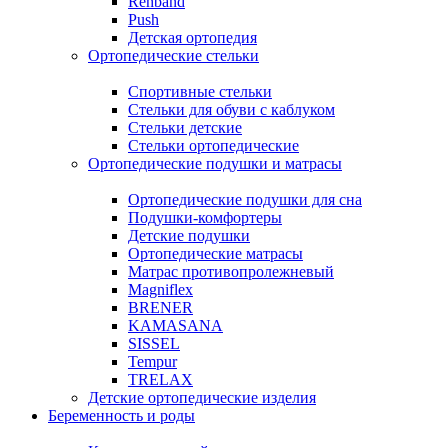
Rehband
Push
Детская ортопедия
Ортопедические стельки
Спортивные стельки
Стельки для обуви с каблуком
Стельки детские
Стельки ортопедические
Ортопедические подушки и матрасы
Ортопедические подушки для сна
Подушки-комфортеры
Детские подушки
Ортопедические матрасы
Матрас противопролежневый
Magniflex
BRENER
KAMASANA
SISSEL
Tempur
TRELAX
Детские ортопедические изделия
Беременность и роды