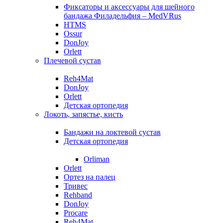
Фиксаторы и аксессуары для шейного
бандажа Филадельфия – MedVRus
HTMS
Ossur
DonJoy
Orlett
Плечевой сустав
Reh4Mat
DonJoy
Orlett
Детская ортопедия
Локоть, запястье, кисть
Бандажи на локтевой сустав
Детская ортопедия
Orliman
Orlett
Ортез на палец
Тривес
Rehband
DonJoy
Procare
Reh4Mat