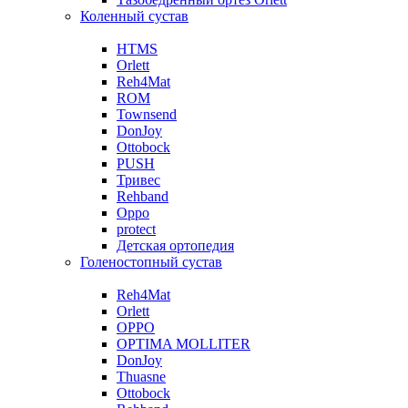
Коленный сустав
HTMS
Orlett
Reh4Mat
ROM
Townsend
DonJoy
Ottobock
PUSH
Тривес
Rehband
Oppo
protect
Детская ортопедия
Голеностопный сустав
Reh4Mat
Orlett
OPPO
OPTIMA MOLLITER
DonJoy
Thuasne
Ottobock