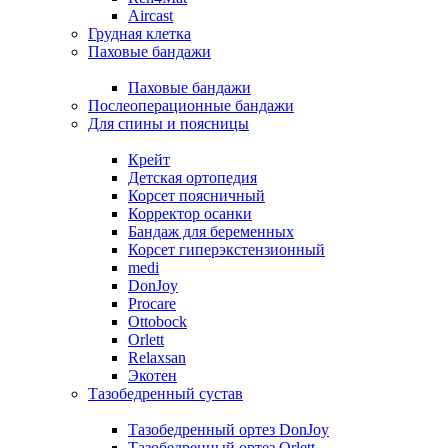
Aircast
Грудная клетка
Паховые бандажи
Паховые бандажи
Послеоперационные бандажи
Для спины и поясницы
Крейт
Детская ортопедия
Корсет поясничный
Корректор осанки
Бандаж для беременных
Корсет гиперэкстензионный
medi
DonJoy
Procare
Ottobock
Orlett
Relaxsan
Экотен
Тазобедренный сустав
Тазобедренный ортез DonJoy
Тазобедренный ортез Orlett