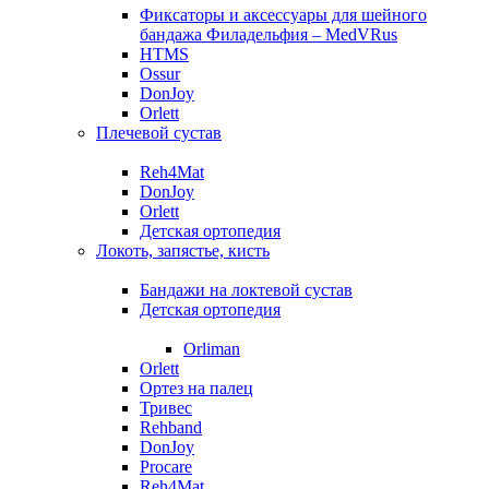
Фиксаторы и аксессуары для шейного
бандажа Филадельфия – MedVRus
HTMS
Ossur
DonJoy
Orlett
Плечевой сустав
Reh4Mat
DonJoy
Orlett
Детская ортопедия
Локоть, запястье, кисть
Бандажи на локтевой сустав
Детская ортопедия
Orliman
Orlett
Ортез на палец
Тривес
Rehband
DonJoy
Procare
Reh4Mat