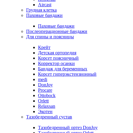
Aircast
Грудная клетка
Паховые бандажи
Паховые бандажи
Послеоперационные бандажи
Для спины и поясницы
Крейт
Детская ортопедия
Корсет поясничный
Корректор осанки
Бандаж для беременных
Корсет гиперэкстензионный
medi
DonJoy
Procare
Ottobock
Orlett
Relaxsan
Экотен
Тазобедренный сустав
Тазобедренный ортез DonJoy
Тазобедренный ортез Orlett