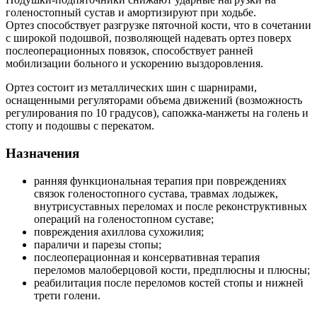
голеностопный сустав и амортизируют при ходьбе.
Ортез способствует разгрузке пяточной кости, что в сочетании
с широкой подошвой, позволяющей надевать ортез поверх
послеоперационных повязок, способствует ранней
мобилизации больного и ускорению выздоровления.
Ортез состоит из металлических шин с шарнирами,
оснащенными регуляторами объема движений (возможность
регулирования по 10 градусов), сапожка-манжеты на голень и
стопу и подошвы с перекатом.
Назначения
ранняя функциональная терапия при повреждениях
связок голеностопного сустава, травмах лодыжек,
внутрисуставных переломах и после реконструктивных
операций на голеностопном суставе;
повреждения ахиллова сухожилия;
параличи и парезы стопы;
послеоперационная и консервативная терапия
переломов малоберцовой кости, предплюсны и плюсны;
реабилитация после переломов костей стопы и нижней
трети голени.