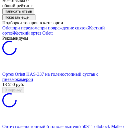
Все отзывы
0
общий рейтинг
Написать отзыв
Показать ещё
Подборки товаров в категории
Orlett
при переломе
при повреждение связок
Жесткий
ортез
Жесткий ортез Orlett
Рекомендуем
Ортез Orlett HAS-337 на голеностопный сустав с
пневмокамерой
13 550
руб.
В корзину
Ортез голеностопный (стоподержатель) 50S11 ottobock Malleo