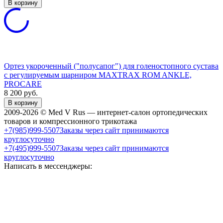
В корзину
Ортез укороченный ("полусапог") для голеностопного сустава
с регулируемым шарниром MAXTRAX ROM ANKLE,
PROCARE
8 200
руб.
В корзину
2009-2026 © Med V Rus — интернет-салон ортопедических
товаров и компрессионного трикотажа
+7(985)999-5507
Заказы через сайт принимаются
круглосуточно
+7(495)999-5507
Заказы через сайт принимаются
круглосуточно
Написать в мессенджеры: