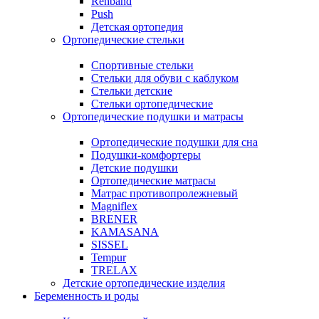
Rehband
Push
Детская ортопедия
Ортопедические стельки
Спортивные стельки
Стельки для обуви с каблуком
Стельки детские
Стельки ортопедические
Ортопедические подушки и матрасы
Ортопедические подушки для сна
Подушки-комфортеры
Детские подушки
Ортопедические матрасы
Матрас противопролежневый
Magniflex
BRENER
KAMASANA
SISSEL
Tempur
TRELAX
Детские ортопедические изделия
Беременность и роды