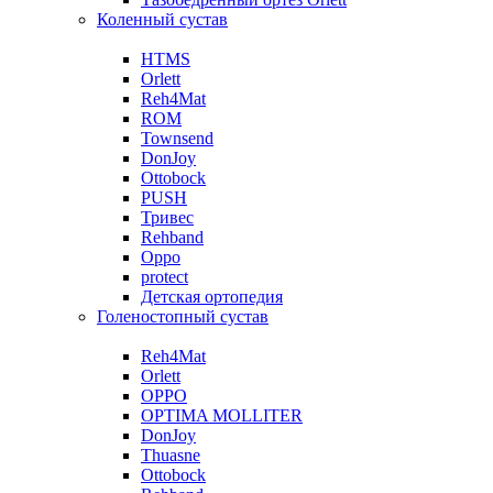
Коленный сустав
HTMS
Orlett
Reh4Mat
ROM
Townsend
DonJoy
Ottobock
PUSH
Тривес
Rehband
Oppo
protect
Детская ортопедия
Голеностопный сустав
Reh4Mat
Orlett
OPPO
OPTIMA MOLLITER
DonJoy
Thuasne
Ottobock