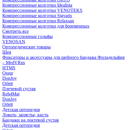
Компрессионные колготки Idealista
Компрессионные колготки VENOTEKS
Компрессионные колготки Sigvaris
Компрессионные колготки Relaxsan
Компрессионные колготки для беременных
Смотреть все
Компрессионные гольфы
VENOSAN
Ортопедические товары
Шея
Фиксаторы и аксессуары для шейного бандажа Филадельфия
– MedVRus
HTMS
Ossur
DonJoy
Orlett
Плечевой сустав
Reh4Mat
DonJoy
Orlett
Детская ортопедия
Локоть, запястье, кисть
Бандажи на локтевой сустав
Детская ортопедия