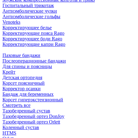
Госпитальный трикотаж
Антиэмболические чулки
Антиэмболические гольфы
Venoteks
Корректирующее белье
Корректирующие пояса Rago
Корректирующее боди Rago
Корректирующие капри Rago
Паховые бандажи
Послеоперационные бандажи
Для спины и поясницы
Крейт
Детская ортопедия
Корсет поясничный
Корректор осанки
Бандаж для беременных
Корсет гиперэкстензионный
Смотреть все
Тазобедренный сустав
Тазобедренный ортез DonJoy
Тазобедренный ортез Orlett
Коленный сустав
HTMS