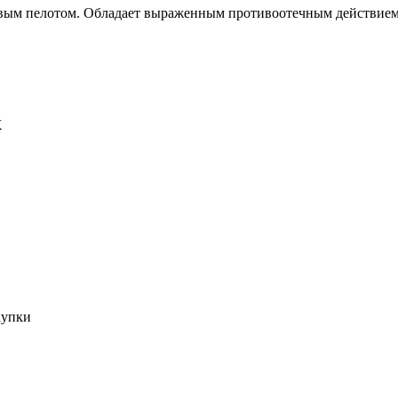
вым пелотом. Обладает выраженным противоотечным действием
X
купки