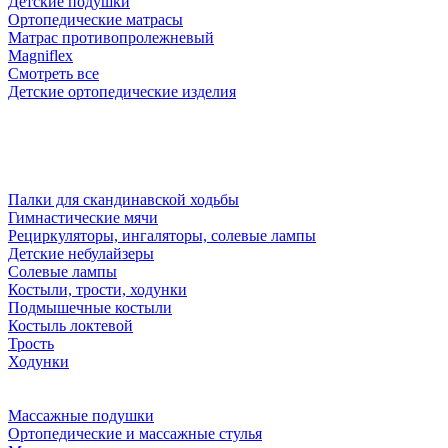
Детские подушки
Ортопедические матрасы
Матрас противопролежневый
Magniflex
Смотреть все
Детские ортопедические изделия
Палки для скандинавской ходьбы
Гимнастические мячи
Рециркуляторы, ингаляторы, солевые лампы
Детские небулайзеры
Солевые лампы
Костыли, трости, ходунки
Подмышечные костыли
Костыль локтевой
Трость
Ходунки
Массажные подушки
Ортопедические и массажные стулья