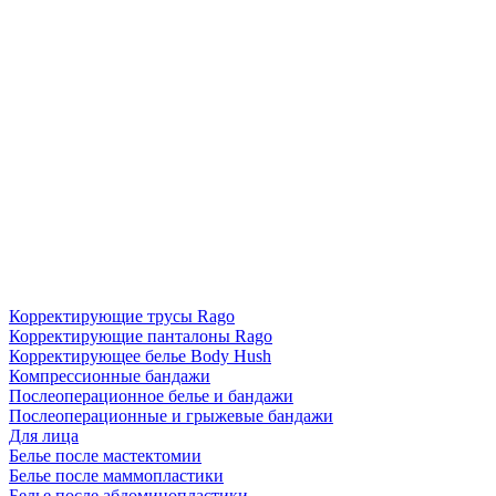
Корректирующие трусы Rago
Корректирующие панталоны Rago
Корректирующее белье Body Hush
Компрессионные бандажи
Послеоперационное белье и бандажи
Послеоперационные и грыжевые бандажи
Для лица
Белье после мастектомии
Белье после маммопластики
Белье после абдоминопластики