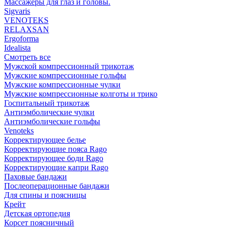
Массажеры для глаз и головы.
Sigvaris
VENOTEKS
RELAXSAN
Ergoforma
Idealista
Смотреть все
Мужской компрессионный трикотаж
Мужские компрессионные гольфы
Мужские компрессионные чулки
Мужские компрессионные колготы и трико
Госпитальный трикотаж
Антиэмболические чулки
Антиэмболические гольфы
Venoteks
Корректирующее белье
Корректирующие пояса Rago
Корректирующее боди Rago
Корректирующие капри Rago
Паховые бандажи
Послеоперационные бандажи
Для спины и поясницы
Крейт
Детская ортопедия
Корсет поясничный