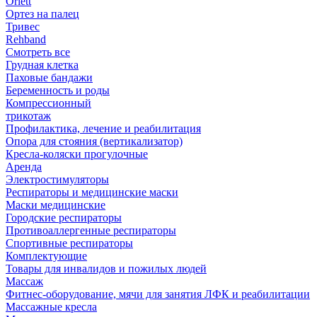
Orlett
Ортез на палец
Тривес
Rehband
Смотреть все
Грудная клетка
Паховые бандажи
Беременность и роды
Компрессионный
трикотаж
Профилактика, лечение и реабилитация
Опора для стояния (вертикализатор)
Кресла-коляски прогулочные
Аренда
Электростимуляторы
Респираторы и медицинские маски
Маски медицинские
Городские респираторы
Противоаллергенные респираторы
Спортивные респираторы
Комплектующие
Товары для инвалидов и пожилых людей
Массаж
Фитнес-оборудование, мячи для занятия ЛФК и реабилитации
Массажные кресла