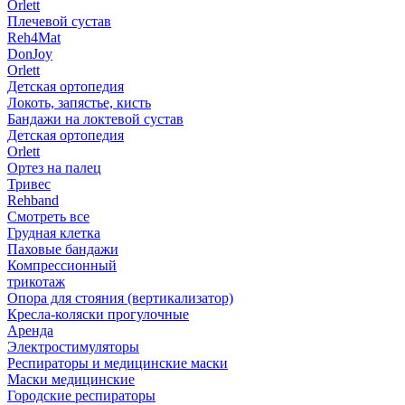
Orlett
Плечевой сустав
Reh4Mat
DonJoy
Orlett
Детская ортопедия
Локоть, запястье, кисть
Бандажи на локтевой сустав
Детская ортопедия
Orlett
Ортез на палец
Тривес
Rehband
Смотреть все
Грудная клетка
Паховые бандажи
Компрессионный
трикотаж
Опора для стояния (вертикализатор)
Кресла-коляски прогулочные
Аренда
Электростимуляторы
Респираторы и медицинские маски
Маски медицинские
Городские респираторы