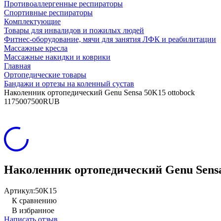
Противоаллергенные респираторы
Спортивные респираторы
Комплектующие
Товары для инвалидов и пожилых людей
Фитнес-оборудование, мячи для занятия ЛФК и реабилитации
Массажные кресла
Массажные накидки и коврики
Главная
Ортопедические товары
Бандажи и ортезы на коленный сустав
Наколенник ортопедический Genu Sensa 50K15 ottobock
11
7500
7500
RUB
Наколенник ортопедический Genu Sensa
Артикул:
50K15
К сравнению
В избранное
Написать отзыв