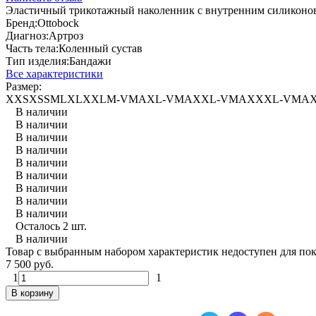
Эластичный трикотажный наколенник с внутренним силиконо
Бренд:
Ottobock
Диагноз:
Артроз
Часть тела:
Коленный сустав
Тип изделия:
Бандажи
Все характеристики
Размер:
XXS
XS
S
M
L
XL
XXL
M-VMAX
L-VMAX
XL-VMAX
XXL-VMA
В наличии
В наличии
В наличии
В наличии
В наличии
В наличии
В наличии
В наличии
В наличии
Осталось 2 шт.
В наличии
Товар с выбранным набором характеристик недоступен для по
7 500 руб.
1
1
В корзину