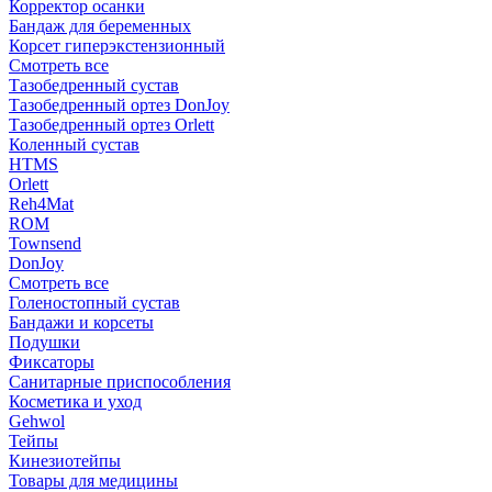
Корректор осанки
Бандаж для беременных
Корсет гиперэкстензионный
Смотреть все
Тазобедренный сустав
Тазобедренный ортез DonJoy
Тазобедренный ортез Orlett
Коленный сустав
HTMS
Orlett
Reh4Mat
ROM
Townsend
DonJoy
Смотреть все
Голеностопный сустав
Бандажи и корсеты
Подушки
Фиксаторы
Санитарные приспособления
Косметика и уход
Gehwol
Тейпы
Кинезиотейпы
Товары для медицины