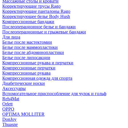
Массажные столы и кровати
Корректирующие трусы Rago
Корректирующие панталоны Rago
Корректирующее белье Body Hush
Компрессионные бандажи
Послеоперационное белье и бандажи
Послеоперационные и грыжевые бандажи
Для лица
Белье после мастектомии
Белье после маммопластики
Белье после абдоминопластики
Белье после липосакции
Компрессионные рукава и перчатки
Компрессионные перчатки
Компрессионные рукава
Компрессионная одежда для спорта
Диабетические носки
Аксессуары
Вспомогательное приспособление для чулок и гольф
Reh4Mat
Orlett
OPPO
OPTIMA MOLLITER
DonJoy
Thuasne