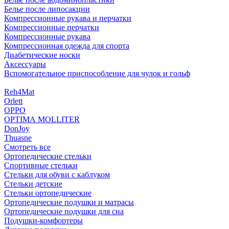
Белье после липосакции
Компрессионные рукава и перчатки
Компрессионные перчатки
Компрессионные рукава
Компрессионная одежда для спорта
Диабетические носки
Аксессуары
Вспомогательное приспособление для чулок и гольф
Reh4Mat
Orlett
OPPO
OPTIMA MOLLITER
DonJoy
Thuasne
Смотреть все
Ортопедические стельки
Спортивные стельки
Стельки для обуви с каблуком
Стельки детские
Стельки ортопедические
Ортопедические подушки и матрасы
Ортопедические подушки для сна
Подушки-комфортеры