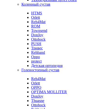
Коленный сустав
HTMS
Orlett
Reh4Mat
ROM
Townsend
DonJoy
Ottobock
PUSH
Тривес
Rehband
Oppo
protect
Детская ортопедия
Голеностопный сустав
Reh4Mat
Orlett
OPPO
OPTIMA MOLLITER
DonJoy
Thuasne
Ottobock