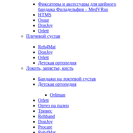
Фиксаторы и аксессуары для шейного
бандажа Филадельфия – MedVRus
HTMS
Ossur
DonJoy
Orlett
Плечевой сустав
Reh4Mat
DonJoy
Orlett
Детская ортопедия
Локоть, запястье, кисть
Бандажи на локтевой сустав
Детская ортопедия
Orliman
Orlett
Ортез на палец
Тривес
Rehband
DonJoy
Procare
Reh4Mat