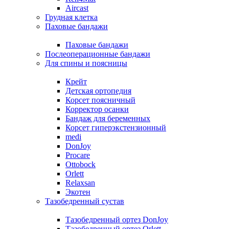
Aircast
Грудная клетка
Паховые бандажи
Паховые бандажи
Послеоперационные бандажи
Для спины и поясницы
Крейт
Детская ортопедия
Корсет поясничный
Корректор осанки
Бандаж для беременных
Корсет гиперэкстензионный
medi
DonJoy
Procare
Ottobock
Orlett
Relaxsan
Экотен
Тазобедренный сустав
Тазобедренный ортез DonJoy
Тазобедренный ортез Orlett