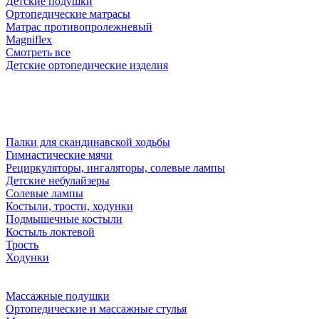
Детские подушки
Ортопедические матрасы
Матрас противопролежневый
Magniflex
Смотреть все
Детские ортопедические изделия
Палки для скандинавской ходьбы
Гимнастические мячи
Рециркуляторы, ингаляторы, солевые лампы
Детские небулайзеры
Солевые лампы
Костыли, трости, ходунки
Подмышечные костыли
Костыль локтевой
Трость
Ходунки
Массажные подушки
Ортопедические и массажные стулья