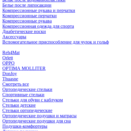
Белье после липосакции
Компрессионные рукава и перчатки
Компрессионные перчатки
Компрессионные рукава
Компрессионная одежда для спорта
Диабетические носки
Аксессуары
Вспомогательное приспособление для чулок и гольф
Reh4Mat
Orlett
OPPO
OPTIMA MOLLITER
DonJoy
Thuasne
Смотреть все
Ортопедические стельки
Спортивные стельки
Стельки для обуви с каблуком
Стельки детские
Стельки ортопедические
Ортопедические подушки и матрасы
Ортопедические подушки для сна
Подушки-комфортеры