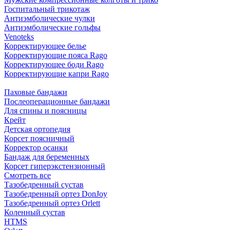
Госпитальный трикотаж
Антиэмболические чулки
Антиэмболические гольфы
Venoteks
Корректирующее белье
Корректирующие пояса Rago
Корректирующее боди Rago
Корректирующие капри Rago
Паховые бандажи
Послеоперационные бандажи
Для спины и поясницы
Крейт
Детская ортопедия
Корсет поясничный
Корректор осанки
Бандаж для беременных
Корсет гиперэкстензионный
Смотреть все
Тазобедренный сустав
Тазобедренный ортез DonJoy
Тазобедренный ортез Orlett
Коленный сустав
HTMS