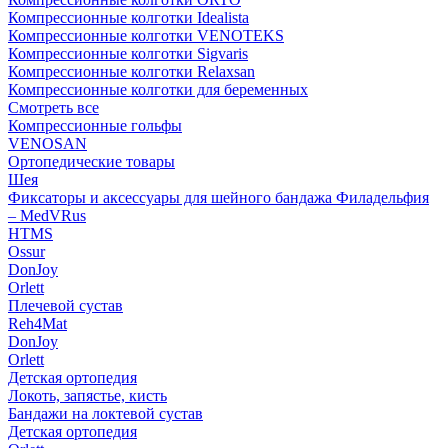
Компрессионные колготки Idealista
Компрессионные колготки VENOTEKS
Компрессионные колготки Sigvaris
Компрессионные колготки Relaxsan
Компрессионные колготки для беременных
Смотреть все
Компрессионные гольфы
VENOSAN
Ортопедические товары
Шея
Фиксаторы и аксессуары для шейного бандажа Филадельфия
– MedVRus
HTMS
Ossur
DonJoy
Orlett
Плечевой сустав
Reh4Mat
DonJoy
Orlett
Детская ортопедия
Локоть, запястье, кисть
Бандажи на локтевой сустав
Детская ортопедия