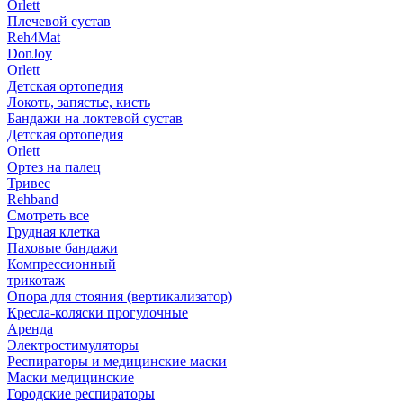
Orlett
Плечевой сустав
Reh4Mat
DonJoy
Orlett
Детская ортопедия
Локоть, запястье, кисть
Бандажи на локтевой сустав
Детская ортопедия
Orlett
Ортез на палец
Тривес
Rehband
Смотреть все
Грудная клетка
Паховые бандажи
Компрессионный
трикотаж
Опора для стояния (вертикализатор)
Кресла-коляски прогулочные
Аренда
Электростимуляторы
Респираторы и медицинские маски
Маски медицинские
Городские респираторы