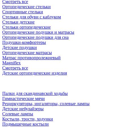
Смотреть все
Ортопедические стельки
Спортивные стельки
Стельки для обуви с каблуком
Стельки детские
Стельки ортопедические
Ортопедические подушки и матрасы
Ортопедические подушки для сна
Подушки-комфортеры
Детские подушки
Ортопедические матрасы
Матрас противопролежневый
Magniflex
Смотреть все
Детские ортопедические изделия
Палки для скандинавской ходьбы
Гимнастические мячи
Рециркуляторы, ингаляторы, солевые лампы
Детские небулайзеры
Солевые лампы
Костыли, трости, ходунки
Подмышечные костыли