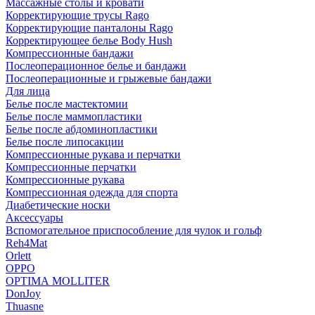
Массажные столы и кровати
Корректирующие трусы Rago
Корректирующие панталоны Rago
Корректирующее белье Body Hush
Компрессионные бандажи
Послеоперационное белье и бандажи
Послеоперационные и грыжевые бандажи
Для лица
Белье после мастектомии
Белье после маммопластики
Белье после абдоминопластики
Белье после липосакции
Компрессионные рукава и перчатки
Компрессионные перчатки
Компрессионные рукава
Компрессионная одежда для спорта
Диабетические носки
Аксессуары
Вспомогательное приспособление для чулок и гольф
Reh4Mat
Orlett
OPPO
OPTIMA MOLLITER
DonJoy
Thuasne