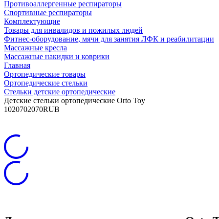
Противоаллергенные респираторы
Спортивные респираторы
Комплектующие
Товары для инвалидов и пожилых людей
Фитнес-оборудование, мячи для занятия ЛФК и реабилитации
Массажные кресла
Массажные накидки и коврики
Главная
Ортопедические товары
Ортопедические стельки
Стельки детские ортопедические
Детские стельки ортопедические Orto Toy
10
2070
2070
RUB