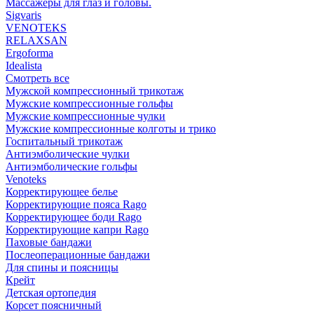
Массажеры для глаз и головы.
Sigvaris
VENOTEKS
RELAXSAN
Ergoforma
Idealista
Смотреть все
Мужской компрессионный трикотаж
Мужские компрессионные гольфы
Мужские компрессионные чулки
Мужские компрессионные колготы и трико
Госпитальный трикотаж
Антиэмболические чулки
Антиэмболические гольфы
Venoteks
Корректирующее белье
Корректирующие пояса Rago
Корректирующее боди Rago
Корректирующие капри Rago
Паховые бандажи
Послеоперационные бандажи
Для спины и поясницы
Крейт
Детская ортопедия
Корсет поясничный