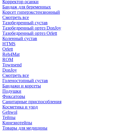
Корректор осанки
Бандаж для беременных
Корсет гиперэкстензионный
Смотреть все
Тазобедренный сустав
Тазобедренный ортез DonJoy
Тазобедренный ортез Orlett
Коленный сустав
HTMS
Orlett
Reh4Mat
ROM
Townsend
DonJoy
Смотреть все
Голеностопный сустав
Бандажи и корсеты
Подушки
Фиксаторы
Санитарные приспособления
Косметика и уход
Gehwol
Тейпы
Кинезиотейпы
Товары для медицины