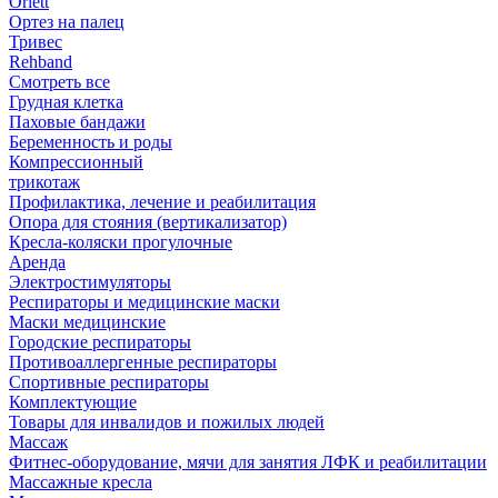
Orlett
Ортез на палец
Тривес
Rehband
Смотреть все
Грудная клетка
Паховые бандажи
Беременность и роды
Компрессионный
трикотаж
Профилактика, лечение и реабилитация
Опора для стояния (вертикализатор)
Кресла-коляски прогулочные
Аренда
Электростимуляторы
Респираторы и медицинские маски
Маски медицинские
Городские респираторы
Противоаллергенные респираторы
Спортивные респираторы
Комплектующие
Товары для инвалидов и пожилых людей
Массаж
Фитнес-оборудование, мячи для занятия ЛФК и реабилитации
Массажные кресла