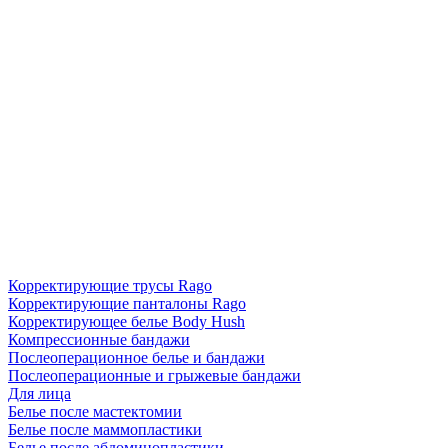
Корректирующие трусы Rago
Корректирующие панталоны Rago
Корректирующее белье Body Hush
Компрессионные бандажи
Послеоперационное белье и бандажи
Послеоперационные и грыжевые бандажи
Для лица
Белье после мастектомии
Белье после маммопластики
Белье после абдоминопластики