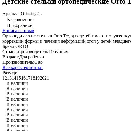
Детские стельки ортопедические Orto 
Артикул:
Orto-toy-12
К сравнению
В избранное
Написать отзыв
Ортопедические стельки Orto Toy для детей имеют полужестку
коррекции формы и лечения деформаций стоп у детей младшего
Бренд:
ORTO
Страна-производитель:
Германия
Возраст:
Для ребенка
Производитель:
Orto
Все характеристики
Размер:
12
13
14
15
16
17
18
19
20
21
В наличии
В наличии
В наличии
В наличии
В наличии
В наличии
В наличии
В наличии
В наличии
В наличии