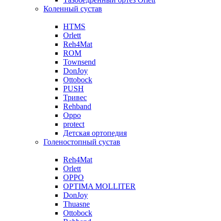
Коленный сустав
HTMS
Orlett
Reh4Mat
ROM
Townsend
DonJoy
Ottobock
PUSH
Тривес
Rehband
Oppo
protect
Детская ортопедия
Голеностопный сустав
Reh4Mat
Orlett
OPPO
OPTIMA MOLLITER
DonJoy
Thuasne
Ottobock