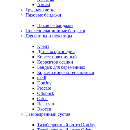
Aircast
Грудная клетка
Паховые бандажи
Паховые бандажи
Послеоперационные бандажи
Для спины и поясницы
Крейт
Детская ортопедия
Корсет поясничный
Корректор осанки
Бандаж для беременных
Корсет гиперэкстензионный
medi
DonJoy
Procare
Ottobock
Orlett
Relaxsan
Экотен
Тазобедренный сустав
Тазобедренный ортез DonJoy
Тазобедренный ортез Orlett