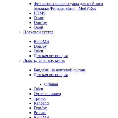
Фиксаторы и аксессуары для шейного
бандажа Филадельфия – MedVRus
HTMS
Ossur
DonJoy
Orlett
Плечевой сустав
Reh4Mat
DonJoy
Orlett
Детская ортопедия
Локоть, запястье, кисть
Бандажи на локтевой сустав
Детская ортопедия
Orliman
Orlett
Ортез на палец
Тривес
Rehband
DonJoy
Procare
Reh4Mat