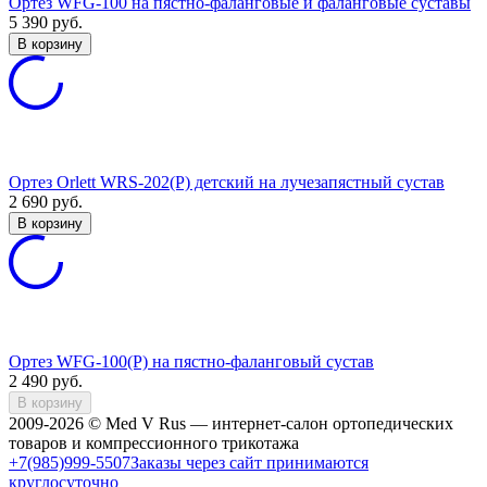
Ортез WFG-100 на пястно-фаланговые и фаланговые суставы
5 390
руб.
В корзину
Ортез Orlett WRS-202(P) детский на лучезапястный сустав
2 690
руб.
В корзину
Ортез WFG-100(P) на пястно-фаланговый сустав
2 490
руб.
В корзину
2009-2026 © Med V Rus — интернет-салон ортопедических
товаров и компрессионного трикотажа
+7(985)999-5507
Заказы через сайт принимаются
круглосуточно