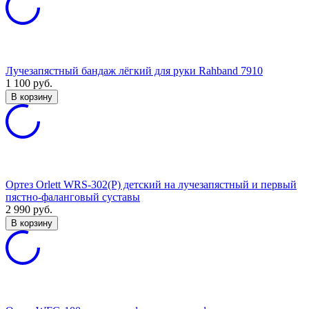
Лучезапястный бандаж лёгкий для руки Rahband 7910
1 100
руб.
В корзину
Ортез Orlett WRS-302(P) детский на лучезапястный и первый
пястно-фаланговый суставы
2 990
руб.
В корзину