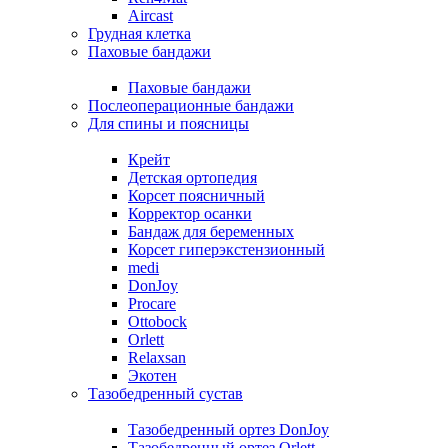
Aircast
Грудная клетка
Паховые бандажи
Паховые бандажи
Послеоперационные бандажи
Для спины и поясницы
Крейт
Детская ортопедия
Корсет поясничный
Корректор осанки
Бандаж для беременных
Корсет гиперэкстензионный
medi
DonJoy
Procare
Ottobock
Orlett
Relaxsan
Экотен
Тазобедренный сустав
Тазобедренный ортез DonJoy
Тазобедренный ортез Orlett