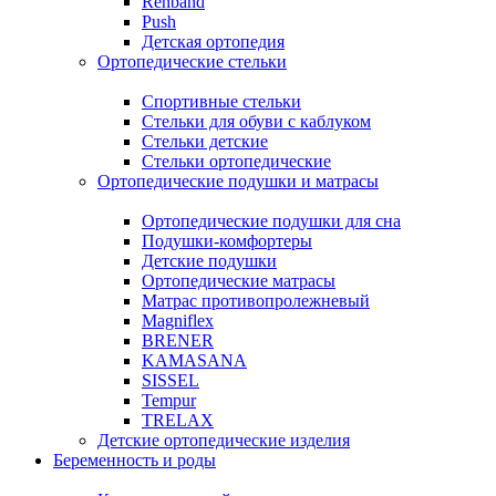
Rehband
Push
Детская ортопедия
Ортопедические стельки
Спортивные стельки
Стельки для обуви с каблуком
Стельки детские
Стельки ортопедические
Ортопедические подушки и матрасы
Ортопедические подушки для сна
Подушки-комфортеры
Детские подушки
Ортопедические матрасы
Матрас противопролежневый
Magniflex
BRENER
KAMASANA
SISSEL
Tempur
TRELAX
Детские ортопедические изделия
Беременность и роды