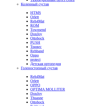
Коленный сустав
HTMS
Orlett
Reh4Mat
ROM
Townsend
DonJoy
Ottobock
PUSH
Тривес
Rehband
Oppo
protect
Детская ортопедия
Голеностопный сустав
Reh4Mat
Orlett
OPPO
OPTIMA MOLLITER
DonJoy
Thuasne
Ottobock