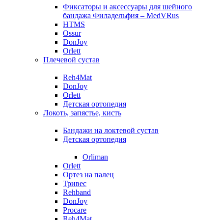
Фиксаторы и аксессуары для шейного
бандажа Филадельфия – MedVRus
HTMS
Ossur
DonJoy
Orlett
Плечевой сустав
Reh4Mat
DonJoy
Orlett
Детская ортопедия
Локоть, запястье, кисть
Бандажи на локтевой сустав
Детская ортопедия
Orliman
Orlett
Ортез на палец
Тривес
Rehband
DonJoy
Procare
Reh4Mat