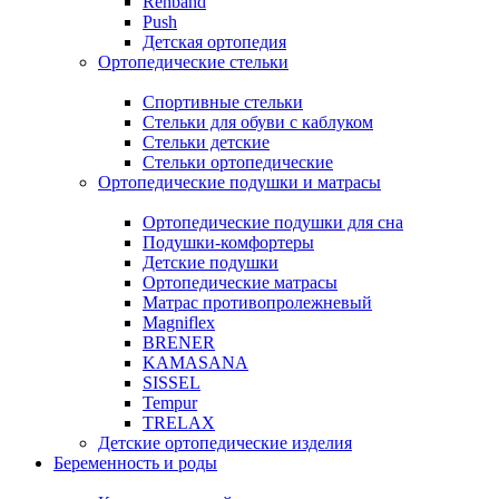
Rehband
Push
Детская ортопедия
Ортопедические стельки
Спортивные стельки
Стельки для обуви с каблуком
Стельки детские
Стельки ортопедические
Ортопедические подушки и матрасы
Ортопедические подушки для сна
Подушки-комфортеры
Детские подушки
Ортопедические матрасы
Матрас противопролежневый
Magniflex
BRENER
KAMASANA
SISSEL
Tempur
TRELAX
Детские ортопедические изделия
Беременность и роды