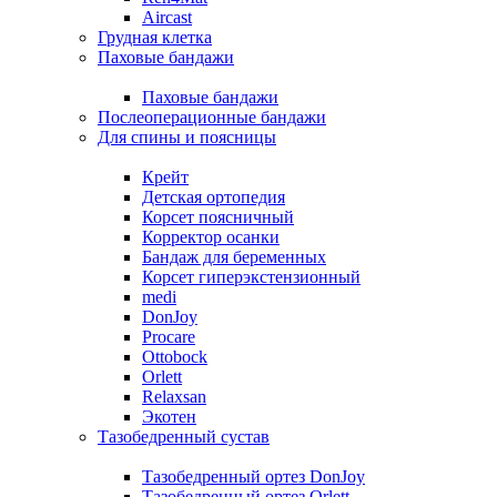
Aircast
Грудная клетка
Паховые бандажи
Паховые бандажи
Послеоперационные бандажи
Для спины и поясницы
Крейт
Детская ортопедия
Корсет поясничный
Корректор осанки
Бандаж для беременных
Корсет гиперэкстензионный
medi
DonJoy
Procare
Ottobock
Orlett
Relaxsan
Экотен
Тазобедренный сустав
Тазобедренный ортез DonJoy
Тазобедренный ортез Orlett