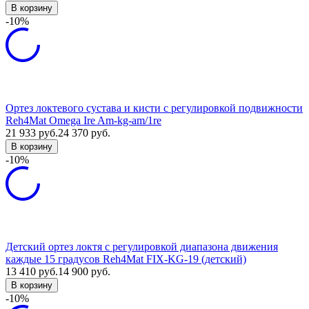
В корзину
-10%
Ортез локтевого сустава и кисти с регулировкой подвижности
Reh4Mat Omega Ire Am-kg-am/1re
21 933
руб.
24 370
руб.
В корзину
-10%
Детский ортез локтя с регулировкой диапазона движения
каждые 15 градусов Reh4Mat FIX-KG-19 (детский)
13 410
руб.
14 900
руб.
В корзину
-10%