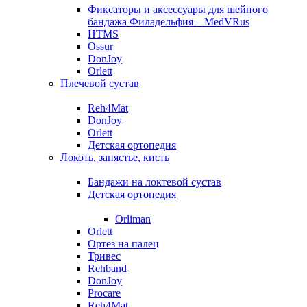
Фиксаторы и аксессуары для шейного
бандажа Филадельфия – MedVRus
HTMS
Ossur
DonJoy
Orlett
Плечевой сустав
Reh4Mat
DonJoy
Orlett
Детская ортопедия
Локоть, запястье, кисть
Бандажи на локтевой сустав
Детская ортопедия
Orliman
Orlett
Ортез на палец
Тривес
Rehband
DonJoy
Procare
Reh4Mat