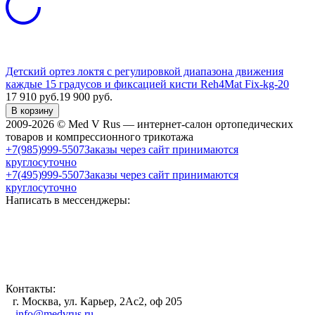
Детский ортез локтя с регулировкой диапазона движения
каждые 15 градусов и фиксацией кисти Reh4Mat Fix-kg-20
17 910
руб.
19 900
руб.
В корзину
2009-2026 © Med V Rus — интернет-салон ортопедических
товаров и компрессионного трикотажа
+7(985)999-5507
Заказы через сайт принимаются
круглосуточно
+7(495)999-5507
Заказы через сайт принимаются
круглосуточно
Написать в мессенджеры:
Контакты:
г. Москва, ул. Карьер, 2Ас2, оф 205
info@medvrus.ru