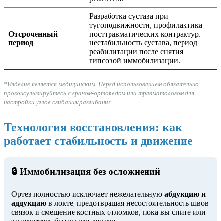
Разработка сустава при
тугоподвижности, профилактика
Отсроченный
посттравматических контрактур,
период
нестабильность сустава, период
реабилитации после снятия
гипсовой иммобилизации.
*Изделие является медицинским. Перед использованием обязательно
проконсультируйтесь с врачом-ортопедом или травматологом для
настройки углов сгибания/разгибания.
Технология восстановления: как
работает стабильность и движение
🔒 Иммобилизация без осложнений
Ортез полностью исключает нежелательную
абдукцию и
аддукцию
в локте, предотвращая несостоятельность швов
связок и смещение костных отломков, пока вы спите или
занимаетесь бытовыми делами.