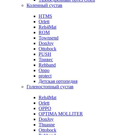
Коленный сустав
HTMS
Orlett
Reh4Mat
ROM
Townsend
DonJoy
Ottobock
PUSH
Тривес
Rehband
Oppo
protect
Детская ортопедия
Голеностопный сустав
Reh4Mat
Orlett
OPPO
OPTIMA MOLLITER
DonJoy
Thuasne
Ottobock