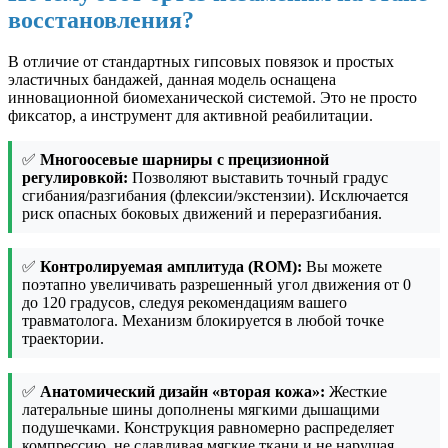
восстановления?
В отличие от стандартных гипсовых повязок и простых
эластичных бандажей, данная модель оснащена
инновационной биомеханической системой. Это не просто
фиксатор, а инструмент для активной реабилитации.
✅
Многоосевые шарниры с прецизионной
регулировкой:
Позволяют выставить точный градус
сгибания/разгибания (флексии/экстензии). Исключается
риск опасных боковых движений и переразгибания.
✅
Контролируемая амплитуда (ROM):
Вы можете
поэтапно увеличивать разрешенный угол движения от 0
до 120 градусов, следуя рекомендациям вашего
травматолога. Механизм блокируется в любой точке
траектории.
✅
Анатомический дизайн «вторая кожа»:
Жесткие
латеральные шины дополнены мягкими дышащими
подушечками. Конструкция равномерно распределяет
компрессию, не сдавливая мягкие ткани и не нарушая