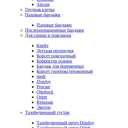
Aircast
Грудная клетка
Паховые бандажи
Паховые бандажи
Послеоперационные бандажи
Для спины и поясницы
Крейт
Детская ортопедия
Корсет поясничный
Корректор осанки
Бандаж для беременных
Корсет гиперэкстензионный
medi
DonJoy
Procare
Ottobock
Orlett
Relaxsan
Экотен
Тазобедренный сустав
Тазобедренный ортез DonJoy
Тазобедренный ортез Orlett