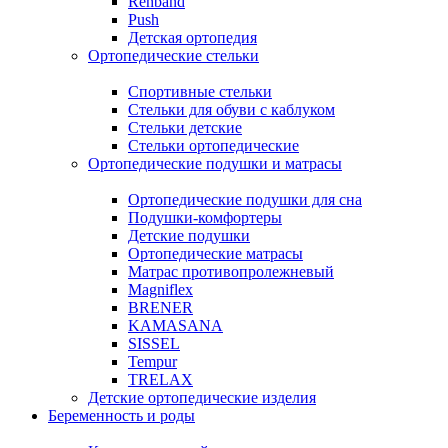
Rehband
Push
Детская ортопедия
Ортопедические стельки
Спортивные стельки
Стельки для обуви с каблуком
Стельки детские
Стельки ортопедические
Ортопедические подушки и матрасы
Ортопедические подушки для сна
Подушки-комфортеры
Детские подушки
Ортопедические матрасы
Матрас противопролежневый
Magniflex
BRENER
KAMASANA
SISSEL
Tempur
TRELAX
Детские ортопедические изделия
Беременность и роды