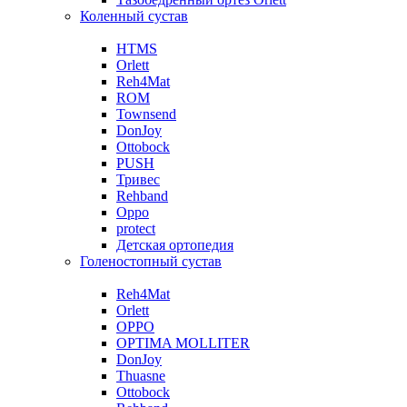
Коленный сустав
HTMS
Orlett
Reh4Mat
ROM
Townsend
DonJoy
Ottobock
PUSH
Тривес
Rehband
Oppo
protect
Детская ортопедия
Голеностопный сустав
Reh4Mat
Orlett
OPPO
OPTIMA MOLLITER
DonJoy
Thuasne
Ottobock