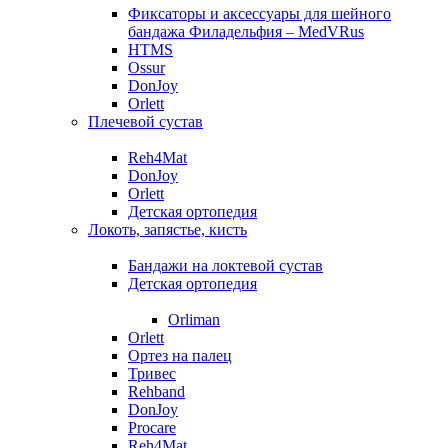
Фиксаторы и аксессуары для шейного
бандажа Филадельфия – MedVRus
HTMS
Ossur
DonJoy
Orlett
Плечевой сустав
Reh4Mat
DonJoy
Orlett
Детская ортопедия
Локоть, запястье, кисть
Бандажи на локтевой сустав
Детская ортопедия
Orliman
Orlett
Ортез на палец
Тривес
Rehband
DonJoy
Procare
Reh4Mat