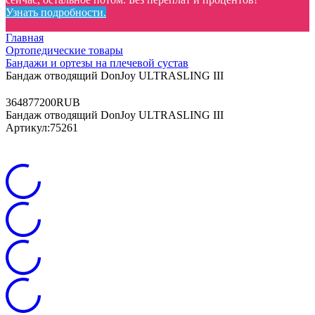
Узнать подробности.
Главная
Ортопедические товары
Бандажи и ортезы на плечевой сустав
Бандаж отводящий DonJoy ULTRASLING IІІ
3
6487
7200
RUB
Бандаж отводящий DonJoy ULTRASLING IІІ
Артикул:
75261