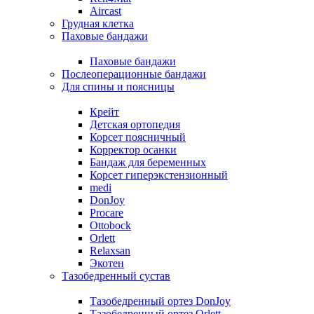
Aircast
Грудная клетка
Паховые бандажи
Паховые бандажи
Послеоперационные бандажи
Для спины и поясницы
Крейт
Детская ортопедия
Корсет поясничный
Корректор осанки
Бандаж для беременных
Корсет гиперэкстензионный
medi
DonJoy
Procare
Ottobock
Orlett
Relaxsan
Экотен
Тазобедренный сустав
Тазобедренный ортез DonJoy
Тазобедренный ортез Orlett