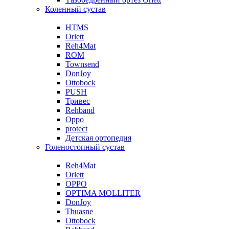
Коленный сустав
HTMS
Orlett
Reh4Mat
ROM
Townsend
DonJoy
Ottobock
PUSH
Тривес
Rehband
Oppo
protect
Детская ортопедия
Голеностопный сустав
Reh4Mat
Orlett
OPPO
OPTIMA MOLLITER
DonJoy
Thuasne
Ottobock