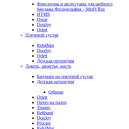
Фиксаторы и аксессуары для шейного
бандажа Филадельфия – MedVRus
HTMS
Ossur
DonJoy
Orlett
Плечевой сустав
Reh4Mat
DonJoy
Orlett
Детская ортопедия
Локоть, запястье, кисть
Бандажи на локтевой сустав
Детская ортопедия
Orliman
Orlett
Ортез на палец
Тривес
Rehband
DonJoy
Procare
Reh4Mat