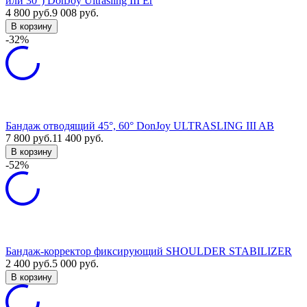
или 30°) DonJoy Ultrasling III Er
4 800
руб.
9 008
руб.
В корзину
-32%
Бандаж отводящий 45°, 60° DonJoy ULTRASLING III AB
7 800
руб.
11 400
руб.
В корзину
-52%
Бандаж-корректор фиксирующий SHOULDER STABILIZER
2 400
руб.
5 000
руб.
В корзину