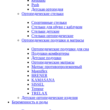
Rehband
Push
Детская ортопедия
Ортопедические стельки
Спортивные стельки
Стельки для обуви с каблуком
Стельки детские
Стельки ортопедические
Ортопедические подушки и матрасы
Ортопедические подушки для сна
Подушки-комфортеры
Детские подушки
Ортопедические матрасы
Матрас противопролежневый
Magniflex
BRENER
KAMASANA
SISSEL
Tempur
TRELAX
Детские ортопедические изделия
Беременность и роды