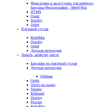
Фиксаторы и аксессуары для шейного
бандажа Филадельфия – MedVRus
HTMS
Ossur
DonJoy
Orlett
Плечевой сустав
Reh4Mat
DonJoy
Orlett
Детская ортопедия
Локоть, запястье, кисть
Бандажи на локтевой сустав
Детская ортопедия
Orliman
Orlett
Ортез на палец
Тривес
Rehband
DonJoy
Procare
Reh4Mat