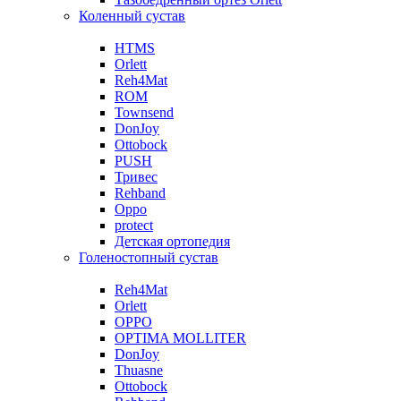
Коленный сустав
HTMS
Orlett
Reh4Mat
ROM
Townsend
DonJoy
Ottobock
PUSH
Тривес
Rehband
Oppo
protect
Детская ортопедия
Голеностопный сустав
Reh4Mat
Orlett
OPPO
OPTIMA MOLLITER
DonJoy
Thuasne
Ottobock