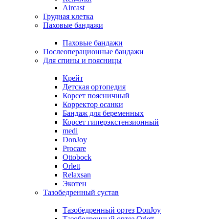
Aircast
Грудная клетка
Паховые бандажи
Паховые бандажи
Послеоперационные бандажи
Для спины и поясницы
Крейт
Детская ортопедия
Корсет поясничный
Корректор осанки
Бандаж для беременных
Корсет гиперэкстензионный
medi
DonJoy
Procare
Ottobock
Orlett
Relaxsan
Экотен
Тазобедренный сустав
Тазобедренный ортез DonJoy
Тазобедренный ортез Orlett